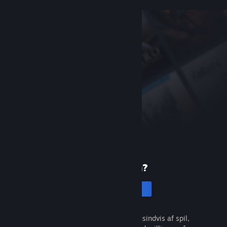
Ny på Steam?
Opret en konto
Det er gratis og nemt. Opdag tusindvis af spil,