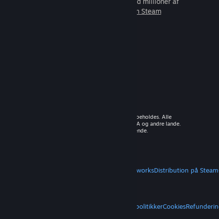
som du kan spille sammen med millioner af
nye venner.
Lær mere om Steam
© 2026 Valve Corporation. Alle rettigheder forbeholdes. Alle
varemærker tilhører deres respektive ejere i USA og andre lande.
Moms inkluderet i alle priser, hvor det er gældende.
Hent mobilapps
STEAM
Om Steam
Steam-abonnentaftale
Steamworks
Distribution på Steam
VALVE
Om Valve
Karriere
Hardware
Genbrug
JURIDISK
Privatliv
Tilgængelighed
Meddelelser og politikker
Cookies
Refunderin
MERE