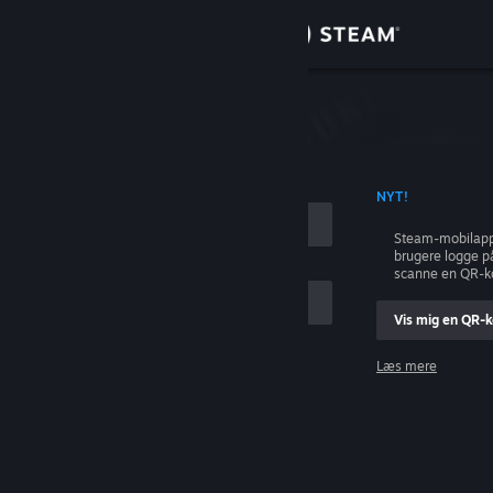
Log på
Butik
Fællesskab
ONTONAVN
NYT!
Om
Steam-mobilapp
brugere logge p
Support
scanne en QR-k
Vis mig en QR-
Skift sprog
Læs mere
Hent Steam-mobilappen
Log på
Vis desktop-webside
Hjælp, jeg kan ikke logge på