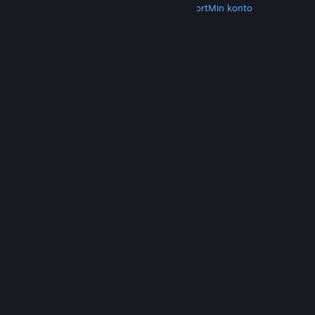
Hent Steam
Hent mobilapps
Kundesupport
Min konto
© Valve Corporation. Alle rettigheder forbeholdes.
Alle varemærker tilhører deres respektive
indehavere i USA og andre lande.
Fortrolighedspolitik
|
Juridisk
|
Tilgængelighed
|
Steam-abonnentaftale
|
Refunderinger
|
Cookies