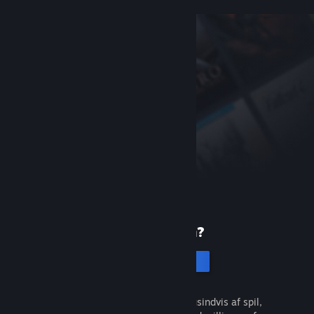
Ny på Steam?
Opret en konto
Det er gratis og nemt. Opdag tusindvis af spil,