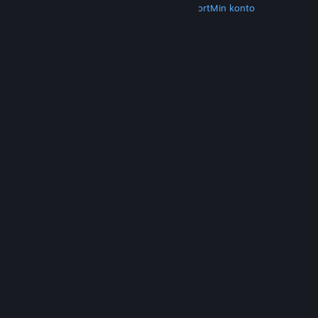
Hent Steam
Hent mobilapps
Kundesupport
Min konto
© Valve Corporation. Alle rettigheder forbeholdes.
Alle varemærker tilhører deres respektive
indehavere i USA og andre lande.
Fortrolighedspolitik
|
Juridisk
|
Tilgængelighed
|
Steam-abonnentaftale
|
Refunderinger
|
Cookies