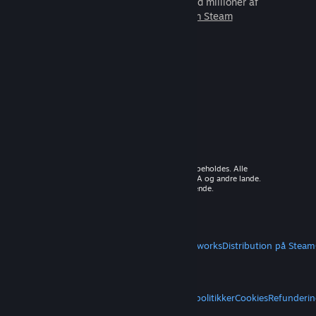
som du kan spille sammen med millioner af
nye venner.
Lær mere om Steam
© 2026 Valve Corporation. Alle rettigheder forbeholdes. Alle
varemærker tilhører deres respektive ejere i USA og andre lande.
Moms inkluderet i alle priser, hvor det er gældende.
Hent mobilapps
STEAM
Om Steam
Steam-abonnentaftale
Steamworks
Distribution på Steam
VALVE
Om Valve
Karriere
Hardware
Genbrug
JURIDISK
Privatliv
Tilgængelighed
Meddelelser og politikker
Cookies
Refunderin
MERE