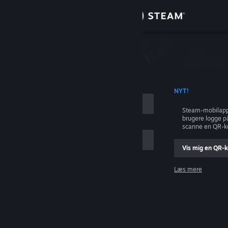
Log på
Butik
Fællesskab
ONTONAVN
NYT!
Om
Steam-mobilapp
brugere logge p
Support
scanne en QR-k
Vis mig en QR-
Skift sprog
Læs mere
Hent Steam-mobilappen
Log på
Vis desktop-webside
Hjælp, jeg kan ikke logge på