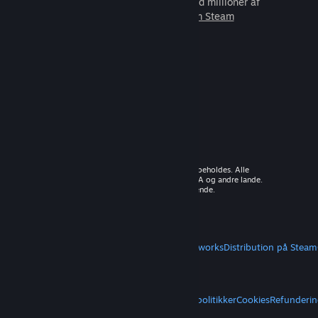
som du kan spille sammen med millioner af
nye venner.
Lær mere om Steam
© 2026 Valve Corporation. Alle rettigheder forbeholdes. Alle
varemærker tilhører deres respektive ejere i USA og andre lande.
Moms inkluderet i alle priser, hvor det er gældende.
Hent mobilapps
STEAM
Om Steam
Steam-abonnentaftale
Steamworks
Distribution på Steam
VALVE
Om Valve
Karriere
Hardware
Genbrug
JURIDISK
Privatliv
Tilgængelighed
Meddelelser og politikker
Cookies
Refunderin
MERE