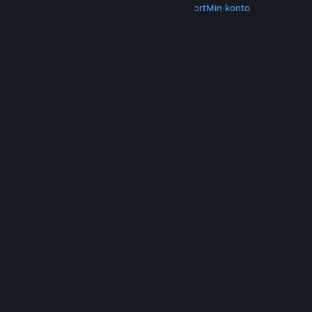
Hent Steam
Hent mobilapps
Kundesupport
Min konto
© Valve Corporation. Alle rettigheder forbeholdes.
Alle varemærker tilhører deres respektive
indehavere i USA og andre lande.
Fortrolighedspolitik
|
Juridisk
|
Tilgængelighed
|
Steam-abonnentaftale
|
Refunderinger
|
Cookies