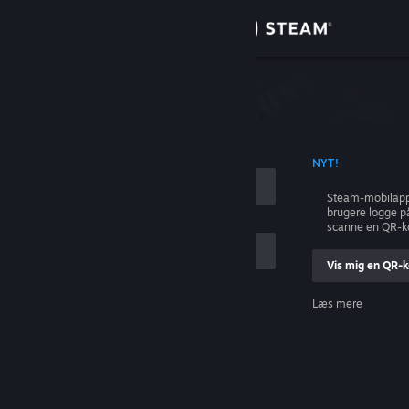
Log på
Butik
Fællesskab
ONTONAVN
NYT!
Om
Steam-mobilapp
brugere logge p
Support
scanne en QR-k
Vis mig en QR-
Skift sprog
Læs mere
Hent Steam-mobilappen
Log på
Vis desktop-webside
Hjælp, jeg kan ikke logge på