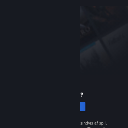
Ny på Steam?
Opret en konto
Det er gratis og nemt. Opdag tusindvis af spil,