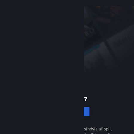
Ny på Steam?
Opret en konto
Det er gratis og nemt. Opdag tusindvis af spil,