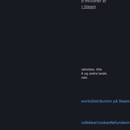
som du kan spille sammen med millioner af
nye venner.
Lær mere om Steam
© 2026 Valve Corporation. Alle rettigheder forbeholdes. Alle
varemærker tilhører deres respektive ejere i USA og andre lande.
Moms inkluderet i alle priser, hvor det er gældende.
Hent mobilapps
STEAM
Om Steam
Steam-abonnentaftale
Steamworks
Distribution på Steam
VALVE
Om Valve
Karriere
Hardware
Genbrug
JURIDISK
Privatliv
Tilgængelighed
Meddelelser og politikker
Cookies
Refunderin
MERE