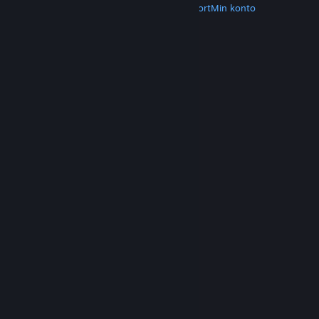
Hent Steam
Hent mobilapps
Kundesupport
Min konto
© Valve Corporation. Alle rettigheder forbeholdes.
Alle varemærker tilhører deres respektive
indehavere i USA og andre lande.
Fortrolighedspolitik
|
Juridisk
|
Tilgængelighed
|
Steam-abonnentaftale
|
Refunderinger
|
Cookies