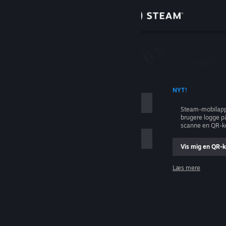
Log på
Butik
Fællesskab
ONTONAVN
NYT!
Om
Steam-mobilapp
brugere logge p
Support
scanne en QR-k
Vis mig en QR-
Skift sprog
Læs mere
Hent Steam-mobilappen
Log på
Vis desktop-webside
Hjælp, jeg kan ikke logge på