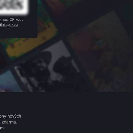
pomocí QR kódu
lní aplikaci
iony nových
a zdarma.
am