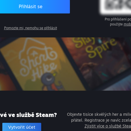
Přihlásit se
Pro přihlášení 
použijte
mobi
Pomozte mi, nemohu se přihlásit
vé ve službě Steam?
Objevte tisíce skvělých her a mil
přátel. Registrace je navíc zcel
Zjistit více o službě Ste
Vytvořit účet