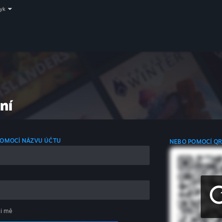
zyk
ní
 POMOCÍ NÁZVU ÚČTU
NEBO POMOCÍ Q
si mě