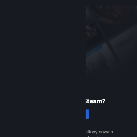
Poprvé ve službě Steam?
Vytvořit účet
Objevte tisíce skvělých her a miliony nových