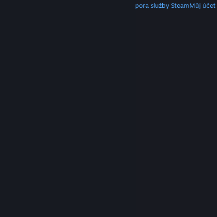
Klient služby Steam
Mobilní aplikace
Podpora služby Steam
Můj účet
© Valve Corporation. Všechna práva vyhrazena.
Všechny ochranné známky jsou vlastnictvím
příslušných subjektů v USA a dalších zemích.
Zásady
ochrany soukromí
|
Právní poučení
|
Přístupnost
|
Smlouva o užívání služby Steam
|
Vrácení peněz
|
Cookies