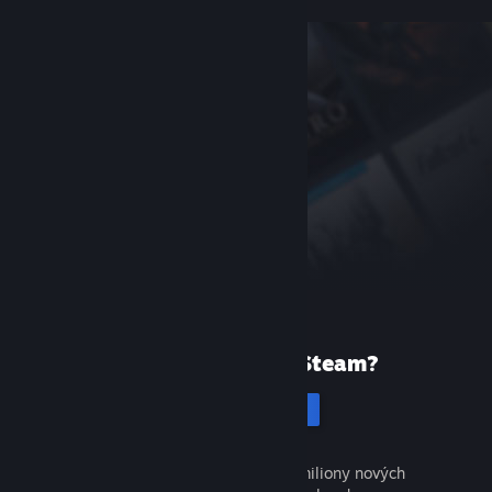
Poprvé ve službě Steam?
Vytvořit účet
Objevte tisíce skvělých her a miliony nových