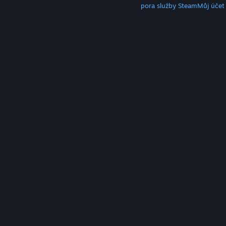
Klient služby Steam
Mobilní aplikace
Podpora služby Steam
Můj účet
© Valve Corporation. Všechna práva vyhrazena.
Všechny ochranné známky jsou vlastnictvím
příslušných subjektů v USA a dalších zemích.
Zásady
ochrany soukromí
|
Právní poučení
|
Přístupnost
|
Smlouva o užívání služby Steam
|
Vrácení peněz
|
Cookies