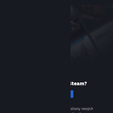
Poprvé ve službě Steam?
Vytvořit účet
Objevte tisíce skvělých her a miliony nových