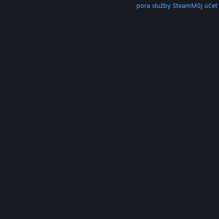
Klient služby Steam
Mobilní aplikace
Podpora služby Steam
Můj účet
© Valve Corporation. Všechna práva vyhrazena.
Všechny ochranné známky jsou vlastnictvím
příslušných subjektů v USA a dalších zemích.
Zásady
ochrany soukromí
|
Právní poučení
|
Přístupnost
|
Smlouva o užívání služby Steam
|
Vrácení peněz
|
Cookies