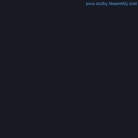
Klient služby Steam
Mobilní aplikace
Podpora služby Steam
Můj účet
© Valve Corporation. Všechna práva vyhrazena.
Všechny ochranné známky jsou vlastnictvím
příslušných subjektů v USA a dalších zemích.
Zásady
ochrany soukromí
|
Právní poučení
|
Přístupnost
|
Smlouva o užívání služby Steam
|
Vrácení peněz
|
Cookies