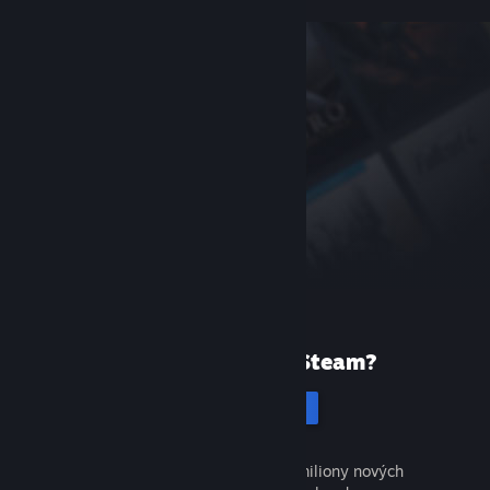
Poprvé ve službě Steam?
Vytvořit účet
Objevte tisíce skvělých her a miliony nových