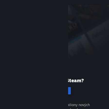
Poprvé ve službě Steam?
Vytvořit účet
Objevte tisíce skvělých her a miliony nových