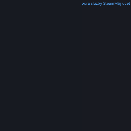
Klient služby Steam
Mobilní aplikace
Podpora služby Steam
Můj účet
© Valve Corporation. Všechna práva vyhrazena.
Všechny ochranné známky jsou vlastnictvím
příslušných subjektů v USA a dalších zemích.
Zásady
ochrany soukromí
|
Právní poučení
|
Přístupnost
|
Smlouva o užívání služby Steam
|
Vrácení peněz
|
Cookies