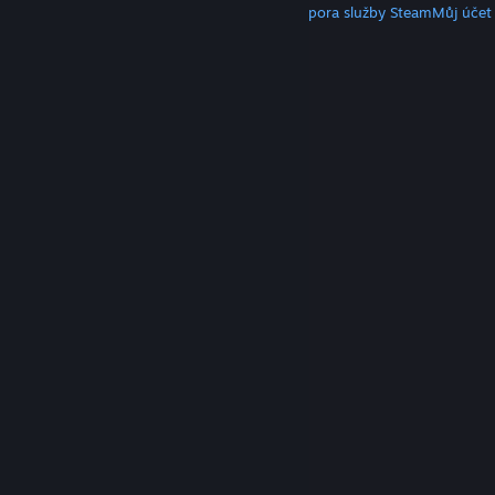
Klient služby Steam
Mobilní aplikace
Podpora služby Steam
Můj účet
© Valve Corporation. Všechna práva vyhrazena.
Všechny ochranné známky jsou vlastnictvím
příslušných subjektů v USA a dalších zemích.
Zásady
ochrany soukromí
|
Právní poučení
|
Přístupnost
|
Smlouva o užívání služby Steam
|
Vrácení peněz
|
Cookies