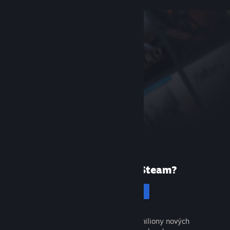
Poprvé ve službě Steam?
Vytvořit účet
Objevte tisíce skvělých her a miliony nových