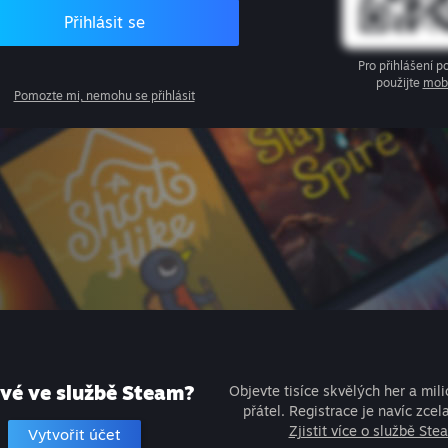
Přihlásit se
Pro přihlášení 
použijte
mobi
Pomozte mi, nemohu se přihlásit
vé ve službě Steam?
Objevte tisíce skvělých her a mil
přátel. Registrace je navíc zcel
Zjistit více o službě Ste
Vytvořit účet