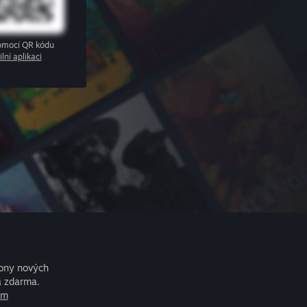
pomocí QR kódu
lní aplikaci
iony nových
a zdarma.
am