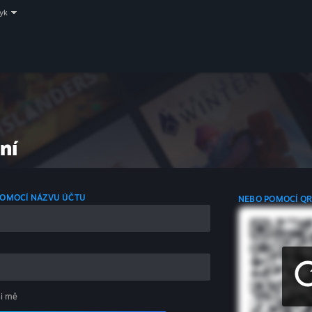
zyk
ní
 POMOCÍ NÁZVU ÚČTU
NEBO POMOCÍ Q
si mě