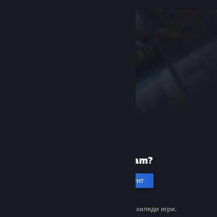
Нови сте в Steam?
Създаване на акаунт
Безплатно и лесно. Открийте хиляди игри,