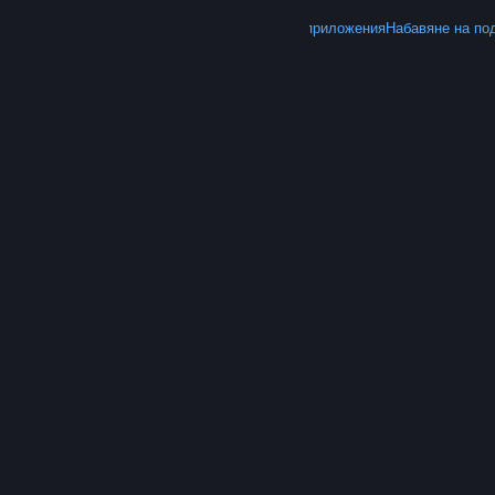
ОЩЕ
Вземете Steam
Вземане на мобилните приложения
Набавяне на по
© Valve Corporation. Всички права запазени. Всички
търговски марки принадлежат на съответните им
собственици в САЩ и други страни.
Декларация за
поверителност
|
Юридическа информация
|
Достъпност
|
Условия за ползване на Steam
|
Възстановявания
|
Бисквитки