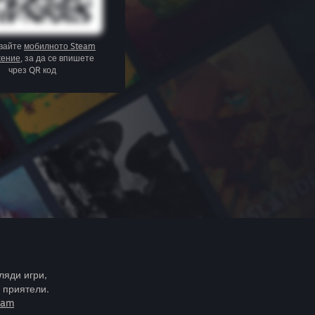
вайте
мобилното Steam
жение
, за да се впишете
чрез QR код
ляди игри,
 приятели.
eam