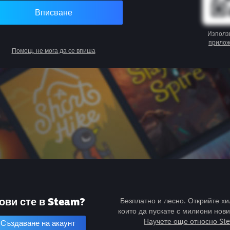
Вписване
Използ
прило
Помощ, не мога да се впиша
ови сте в Steam?
Безплатно и лесно. Открийте хи
които да пускате с милиони нови
Научете още относно St
Създаване на акаунт