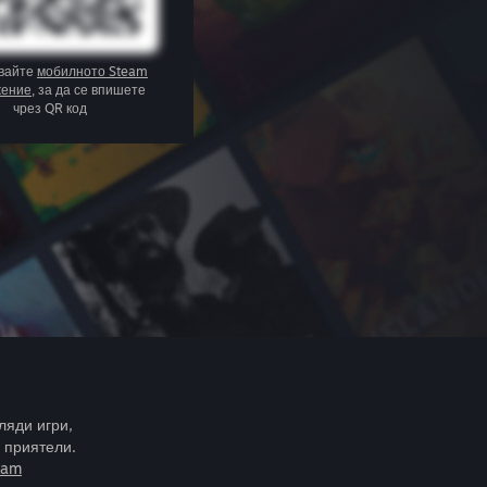
вайте
мобилното Steam
жение
, за да се впишете
чрез QR код
ляди игри,
 приятели.
eam