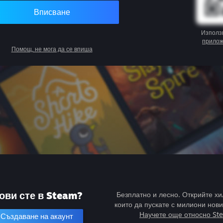
Вписване
Използ
прило
Помощ, не мога да се впиша
ови сте в Steam?
Безплатно и лесно. Открийте хи
които да пускате с милиони нови
Научете още относно St
Създаване на акаунт