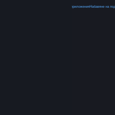
ОЩЕ
Вземете Steam
Вземане на мобилните приложения
Набавяне на по
© Valve Corporation. Всички права запазени. Всички
търговски марки принадлежат на съответните им
собственици в САЩ и други страни.
Декларация за
поверителност
|
Юридическа информация
|
Достъпност
|
Условия за ползване на Steam
|
Възстановявания
|
Бисквитки