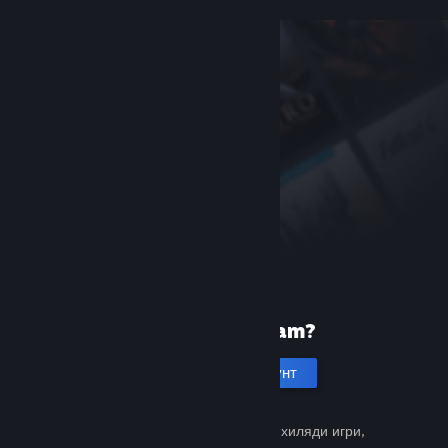
Нови сте в Steam?
Създаване на акаунт
Безплатно и лесно. Открийте хиляди игри,