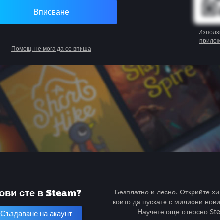
Вписване
Използ
прило
Помощ, не мога да се впиша
ови сте в Steam?
Безплатно и лесно. Открийте хи
които да пускате с милиони нови
Научете още относно St
Създаване на акаунт