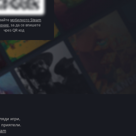
вайте
мобилното Steam
жение
, за да се впишете
чрез QR код
ляди игри,
 приятели.
eam