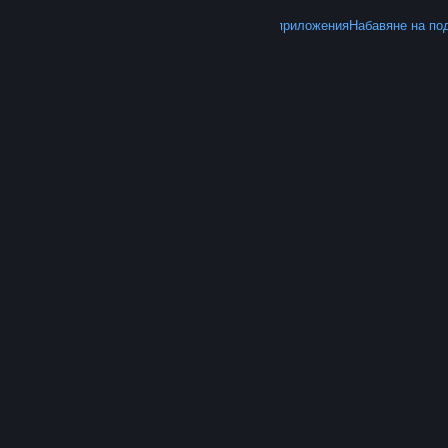
ОЩЕ
Вземете Steam
Вземане на мобилните приложения
Набавяне на по
© Valve Corporation. Всички права запазени. Всички
търговски марки принадлежат на съответните им
собственици в САЩ и други страни.
Декларация за
поверителност
|
Юридическа информация
|
Достъпност
|
Условия за ползване на Steam
|
Възстановявания
|
Бисквитки