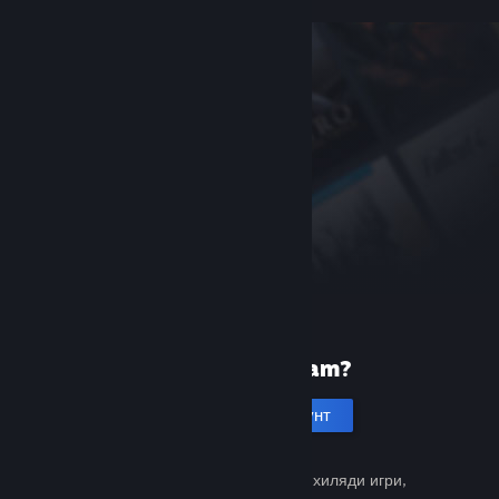
Нови сте в Steam?
Създаване на акаунт
Безплатно и лесно. Открийте хиляди игри,