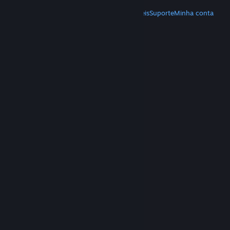
MAIS
Baixe o Steam
Baixe os aplicativos móveis
Suporte
Minha conta