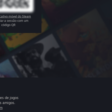
icativo móvel do Steam
ciar a sessão com um
código QR
res de jogos
s amigos.
am