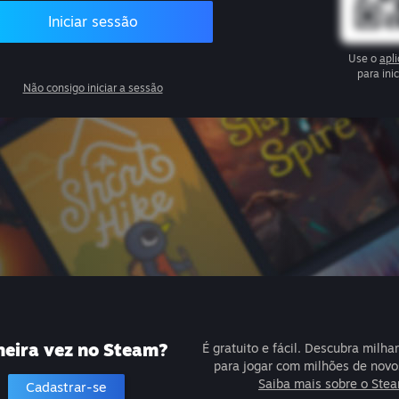
Iniciar sessão
Use o
apl
para ini
Não consigo iniciar a sessão
meira vez no Steam?
É gratuito e fácil. Descubra milha
para jogar com milhões de novo
Saiba mais sobre o Ste
Cadastrar-se