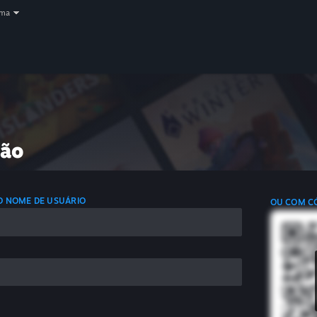
oma
são
 O NOME DE USUÁRIO
OU COM C