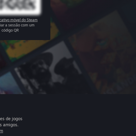
icativo móvel do Steam
ciar a sessão com um
código QR
res de jogos
s amigos.
am