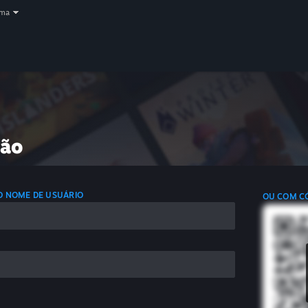
oma
são
 O NOME DE USUÁRIO
OU COM C