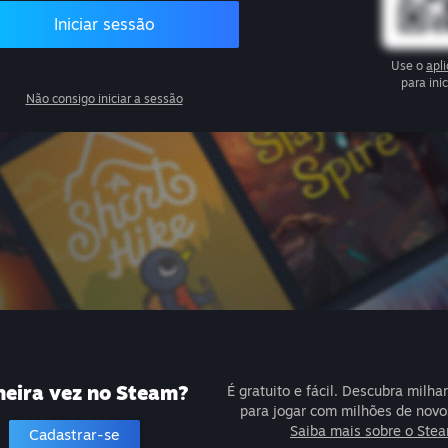
Iniciar sessão
Use o
apl
para ini
Não consigo iniciar a sessão
meira vez no Steam?
É gratuito e fácil. Descubra milha
para jogar com milhões de novo
Saiba mais sobre o Ste
Cadastrar-se