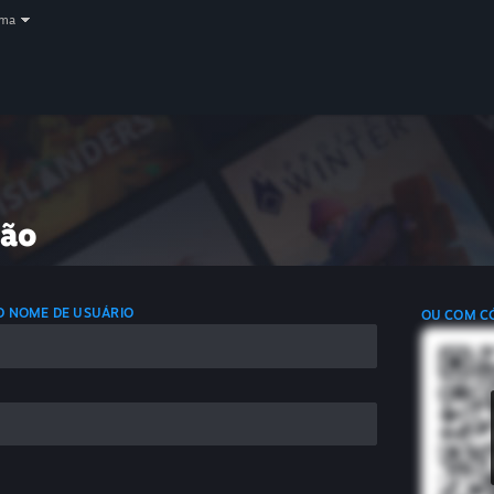
oma
são
 O NOME DE USUÁRIO
OU COM C