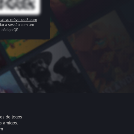
icativo móvel do Steam
ciar a sessão com um
código QR
res de jogos
s amigos.
am