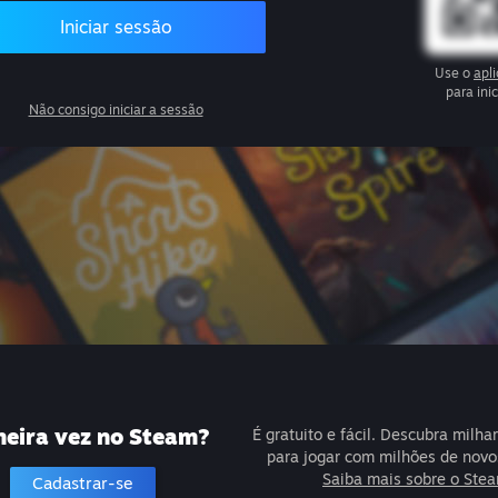
Iniciar sessão
Use o
apl
para ini
Não consigo iniciar a sessão
meira vez no Steam?
É gratuito e fácil. Descubra milha
para jogar com milhões de novo
Saiba mais sobre o Ste
Cadastrar-se