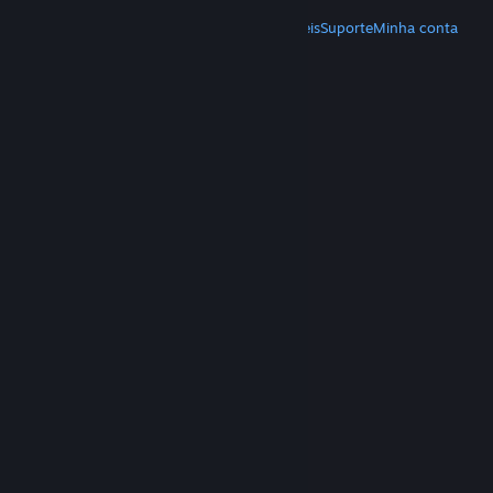
MAIS
Baixe o Steam
Baixe os aplicativos móveis
Suporte
Minha conta