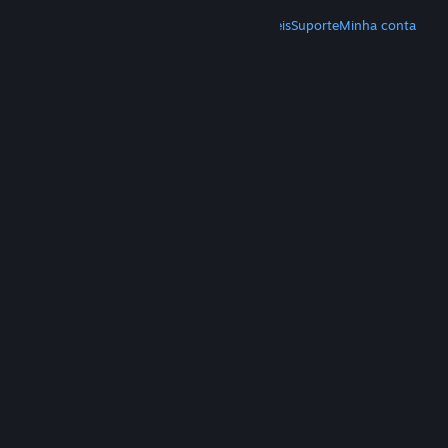
MAIS
Baixe o Steam
Baixe os aplicativos móveis
Suporte
Minha conta