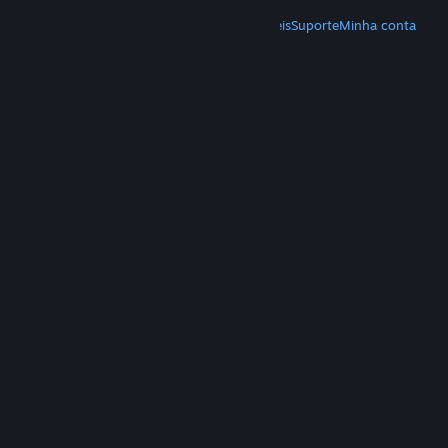
MAIS
Baixe o Steam
Baixe os aplicativos móveis
Suporte
Minha conta