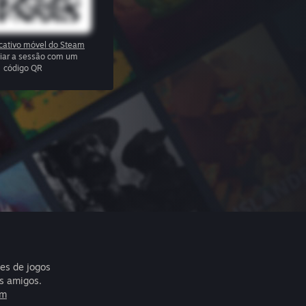
icativo móvel do Steam
ciar a sessão com um
código QR
res de jogos
s amigos.
am