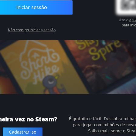
Iniciar sessão
Use o
apl
para ini
Não consigo iniciar a sessão
meira vez no Steam?
É gratuito e fácil. Descubra milha
para jogar com milhões de novo
Saiba mais sobre o Ste
Cadastrar-se