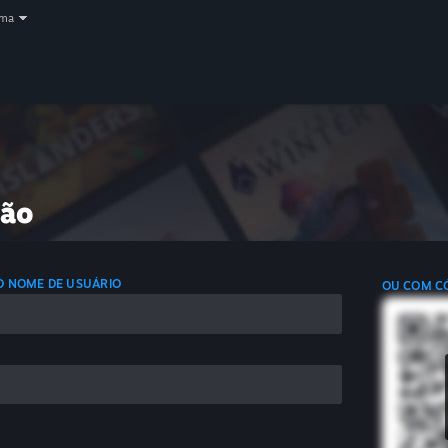
oma
são
 O NOME DE USUÁRIO
OU COM C