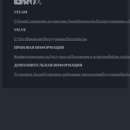
STEAM
О Steam
Соглашение подписчика Steam
Steamworks
Распространение в 
VALVE
О Valve
Вакансии
Оборудование
Переработка
ПРАВОВАЯ ИНФОРМАЦИЯ
Конфиденциальность
Доступность
Положения и политика
Файлы cooki
ДОПОЛНИТЕЛЬНАЯ ИНФОРМАЦИЯ
Установить Steam
Установить мобильные приложения
Поддержка
Мой а