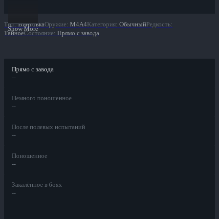
Тип
:
Винтовка
Оружие
:
M4A4
Категория
:
Обычный
Редкость
:
Show More
Тайное
Состояние
:
Прямо с завода
Прямо с завода
--
Немного поношенное
--
После полевых испытаний
--
Поношенное
--
Закалённое в боях
--