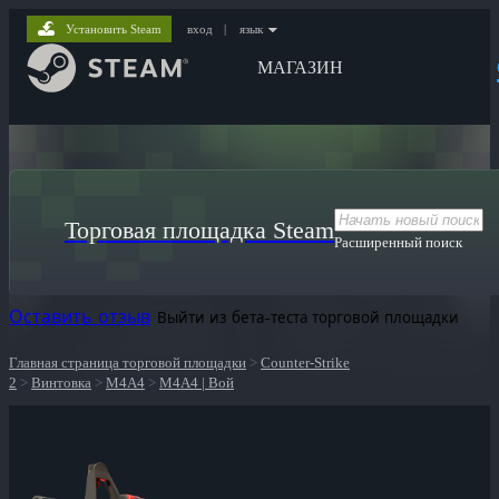
Установить Steam
вход
|
язык
МАГАЗИН
Торговая площадка Steam
Расширенный поиск
Оставить отзыв
Выйти из бета-теста торговой площадки
Главная страница торговой площадки
>
Counter-Strike
2
>
Винтовка
>
M4A4
>
M4A4 | Вой