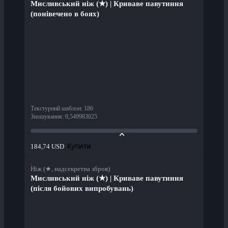
Мисливський ніж (★) | Криваве павутиння
(понівечено в боях)
Текстурний шаблон
:
186
Зношування
:
0,549983025
Купити
184,74 USD
Ніж (★, надсекретна зброя)
Мисливський ніж (★) | Криваве павутиння
(після бойових випробувань)