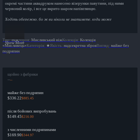
окремі частини аквадруком нанесено візерунки павутини, під ними
червоний колір, і все це вкрито шаром напівглянцю.
Ходіть обережно, бо ж ви ніколи не знатимете, куди може
простягатися павутина
Тип
:
Ніж
Зброя
:
Мисливський ніж
Колекція
:
Колекція
Show More
«Мисливець»
Категорія
:
★
Якість
:
надсекретна зброя
Вигляд
:
майже без
подряпин
щойно з фабрики
--
--
майже без подряпин
$336.22
$885.45
після бойових випробувань
$149.45
$216.00
з численними подряпинами
$169.90
$344.97