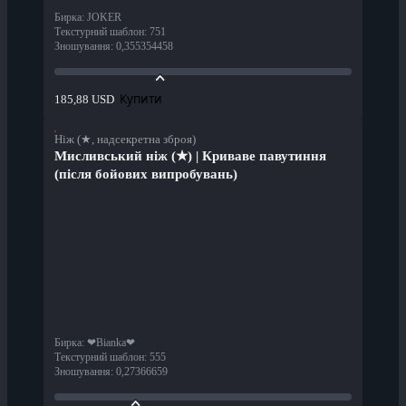
Бирка
:
JOKER
Текстурний шаблон
:
751
Зношування
:
0,355354458
Купити
185,88 USD
Ніж (★, надсекретна зброя)
Мисливський ніж (★) | Криваве павутиння
(після бойових випробувань)
Бирка
:
❤Bianka❤
Текстурний шаблон
:
555
Зношування
:
0,27366659