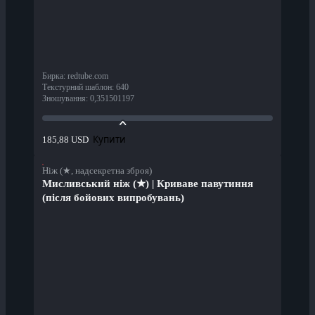
Бирка
:
redtube.com
Текстурний шаблон
:
640
Зношування
:
0,351501197
Купити
185,88 USD
Ніж (★, надсекретна зброя)
Мисливський ніж (★) | Криваве павутиння
(після бойових випробувань)