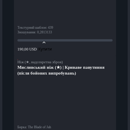
Текстурний шаблон
:
439
Зношування
:
0,2813133
Купити
190,00 USD
Ніж (★, надсекретна зброя)
Мисливський ніж (★) | Криваве павутиння
(після бойових випробувань)
Бирка
:
The Blade of Jah