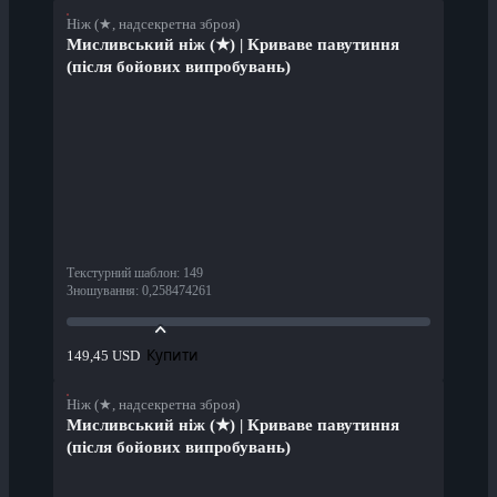
Ніж (★, надсекретна зброя)
Мисливський ніж (★) | Криваве павутиння
(після бойових випробувань)
Текстурний шаблон
:
149
Зношування
:
0,258474261
Купити
149,45 USD
Ніж (★, надсекретна зброя)
Мисливський ніж (★) | Криваве павутиння
(після бойових випробувань)