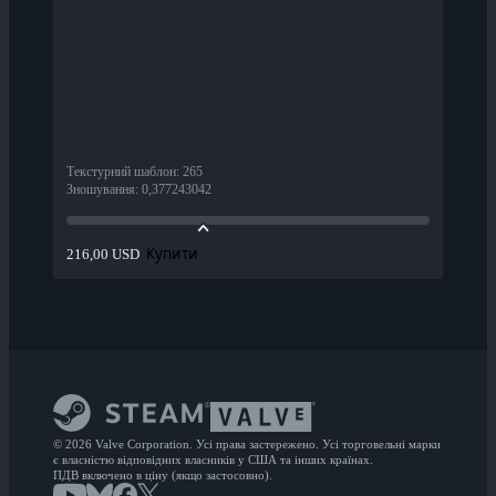
Текстурний шаблон
:
265
Зношування
:
0,377243042
Купити
216,00 USD
© 2026 Valve Corporation. Усі права застережено. Усі торговельні марки
є власністю відповідних власників у США та інших країнах.
ПДВ включено в ціну (якщо застосовно).