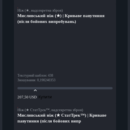
Ніж (★, надсекретна зброя)
Мисливський ніж (★) | Криваве павутиння
(після бойових випробувань)
Текстурний шаблон
:
438
Зношування
:
0,190240353
Купити
207,50 USD
Ніж (★ СтатТрек™, надсекретна зброя)
Мисливський ніж (★ СтатТрек™) | Криваве
павутиння (після бойових випр