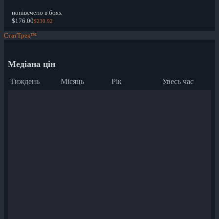
понівечено в боях
$176.00
$230.92
СтатТрек™
Медіана цін
Тиждень
Місяць
Рік
Увесь час