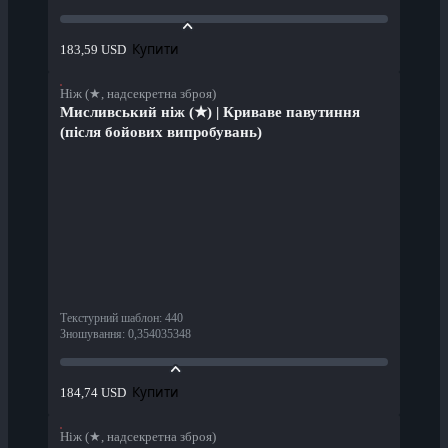
Купити
183,59 USD
Ніж (★, надсекретна зброя)
Мисливський ніж (★) | Криваве павутиння
(після бойових випробувань)
Текстурний шаблон
:
440
Зношування
:
0,354035348
Купити
184,74 USD
Ніж (★, надсекретна зброя)