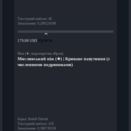
Текстурний шаблон
:
46
Зношування
:
0,299224198
Купити
179,98 USD
Ніж (★, надсекретна зброя)
Мисливський ніж (★) | Криваве павутиння (з
численними подряпинами)
Бирка
:
Bedeli Ödendi
Текстурний шаблон
:
218
Зношування
:
0,388739258