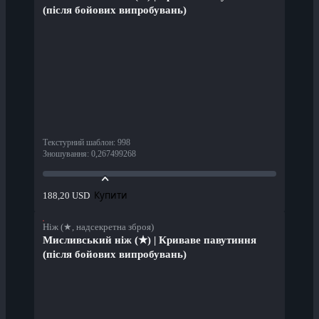
(після бойових випробувань)
Текстурний шаблон
:
998
Зношування
:
0,267499268
Купити
188,20 USD
Ніж (★, надсекретна зброя)
Мисливський ніж (★) | Криваве павутиння
(після бойових випробувань)