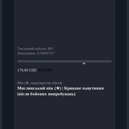
Текстурний шаблон
:
460
Зношування
:
0,706487417
Купити
176,00 USD
Ніж (★, надсекретна зброя)
Мисливський ніж (★) | Криваве павутиння
(після бойових випробувань)