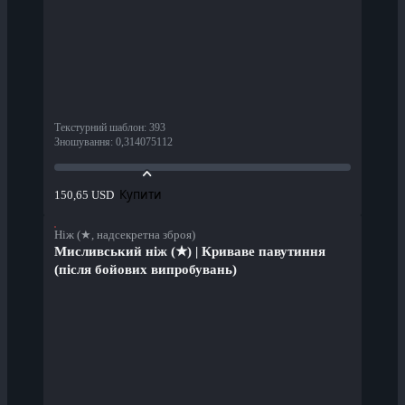
Текстурний шаблон
:
393
Зношування
:
0,314075112
Купити
150,65 USD
Ніж (★, надсекретна зброя)
Мисливський ніж (★) | Криваве павутиння
(після бойових випробувань)