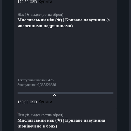
Купити
172,50 USD
Ніж (★, надсекретна зброя)
Мисливський ніж (★) | Криваве павутиння (з
численними подряпинами)
Текстурний шаблон
:
426
Зношування
:
0,385826886
Купити
169,90 USD
Ніж (★, надсекретна зброя)
Мисливський ніж (★) | Криваве павутиння
(понівечено в боях)