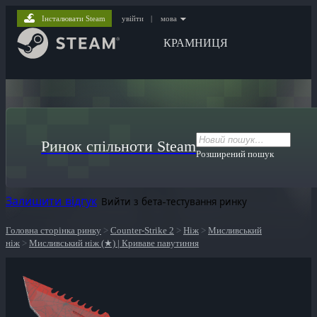
Інсталювати Steam
увійти
|
мова
КРАМНИЦЯ
Ринок спільноти Steam
Розширений пошук
Залишити відгук
Вийти з бета-тестування ринку
Головна сторінка ринку
>
Counter-Strike 2
>
Ніж
>
Мисливський
ніж
>
Мисливський ніж (★) | Криваве павутиння