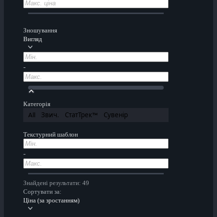
Зношування
Вигляд
-
Категорія
All
Звич.
СтатТрек™
Сувенір
Текстурний шаблон
-
Знайдені результати: 49
Сортувати за:
Ціна (за зростанням)