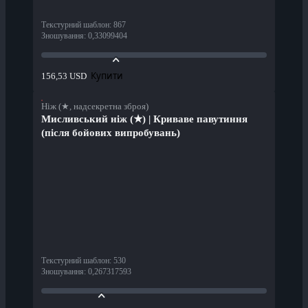
Текстурний шаблон
:
867
Зношування
:
0,33099404
Купити
156,53 USD
Ніж (★, надсекретна зброя)
Мисливський ніж (★) | Криваве павутиння
(після бойових випробувань)
Текстурний шаблон
:
530
Зношування
:
0,267317593