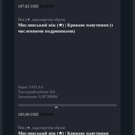
Купити
187,82 USD
Ніж (★, надсекретна зброя)
Мисливський ніж (★) | Криваве павутиння (з
численними подряпинами)
Бирка
:
SAPLAA
Текстурний шаблон
:
824
Зношування
:
0,387389094
Купити
185,00 USD
Ніж (★, надсекретна зброя)
Мисливський ніж (★) | Криваве павутиння