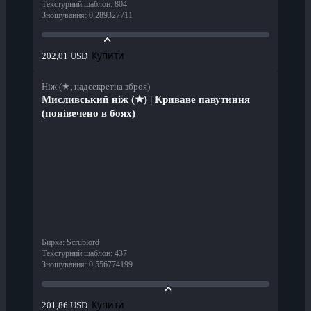
Текстурний шаблон
:
804
Зношування
:
0,289327711
Купити
202,01 USD
Ніж (★, надсекретна зброя)
Мисливський ніж (★) | Криваве павутиння
(понівечено в боях)
Бирка
:
Scrublord
Текстурний шаблон
:
437
Зношування
:
0,556774199
Купити
201,86 USD