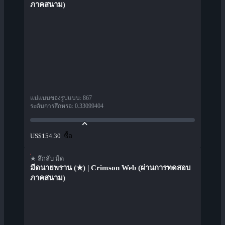
ภาคสนาม)
แม่แบบของรูปแบบ
:
867
ระดับการสึกหรอ
:
0.33099404
ซื้อ
US$154.30
★ ลึกลับ มีด
มีดนายพราน (★) | Crimson Web (ผ่านการทดสอบ
ภาคสนาม)