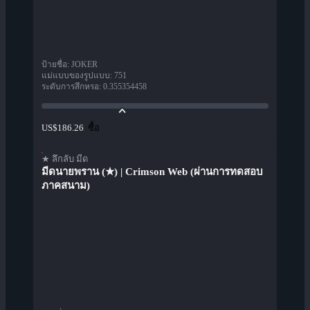
ป้ายชื่อ
:
JOKER
แม่แบบของรูปแบบ
:
751
ระดับการสึกหรอ
:
0.355354458
ซื้อ
US$186.26
★ ลึกลับ มีด
มีดนายพราน (★) | Crimson Web (ผ่านการทดสอบ
ภาคสนาม)