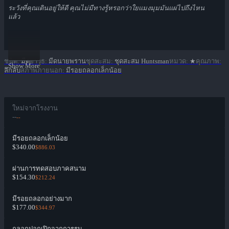
ระวังที่คุณเดินอยู่ให้ดี คุณไม่มีทางรู้หรอกว่าใยแมงมุมมันแผ่ไปถึงไหน
แล้ว
ชนิด
:
มีด
อาวุธ
:
มีดนายพราน
ชุดสะสม
:
ชุดสะสม Huntsman
หมวด
:
★
คุณภาพ
:
Show More
ลึกลับ
สภาพภายนอก
:
มีรอยถลอกเล็กน้อย
ใหม่จากโรงงาน
--
--
มีรอยถลอกเล็กน้อย
$340.00
$886.03
ผ่านการทดสอบภาคสนาม
$154.30
$212.24
มีรอยถลอกอย่างมาก
$177.00
$344.97
ถลอกปอกเปิกจากการรบ