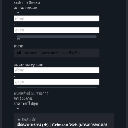
ระดับการสึกหรอ
สภาพภายนอก
-
หมวด
All
Normal
StatTrak™
ของที่ระลึก
แม่แบบของรูปแบบ
-
พบผลลัพธ์ 51 รายการ
จัดเรียงตาม:
ราคา (ต่ำไปสูง)
★ ลึกลับ มีด
มีดนายพราน (★) | Crimson Web (ผ่านการทดสอบ