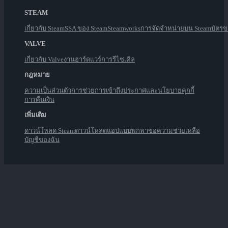
STEAM
เกี่ยวกับ Steam
SSA ของ Steam
Steamworks
การจัดจำหน่ายบน Steam
บัตร
VALVE
เกี่ยวกับ Valve
งาน
ฮาร์ดแวร์
การรีไซเคิล
กฎหมาย
ความเป็นส่วนตัว
การช่วยการเข้าถึง
ประกาศและนโยบาย
คุกกี้
การคืนเงิน
เพิ่มเติม
ดาวน์โหลด Steam
ดาวน์โหลดแอปแบบพกพา
ขอความช่วยเหลือ
บัญชีของฉัน