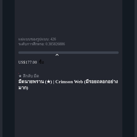
แม่แบบของรูปแบบ
:
426
ระดับการสึกหรอ
:
0.385826886
ซื้อ
US$177.00
★ ลึกลับ มีด
มีดนายพราน (★) | Crimson Web (มีรอยถลอกอย่าง
มาก)