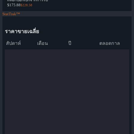
$175.88
$228.58
StatTrak™
ราคาขายเฉลี่ย
สัปดาห์
เดือน
ปี
ตลอดกาล