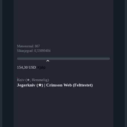
Mønstermal
:
867
Slitasjegrad
:
0,33099404
Kjøp
154,30 USD
Kniv (★, Hemmelig)
Jegerkniv (★) | Crimson Web (Felttestet)