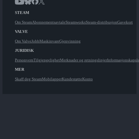
STEAM
Om Steam
Abonnementsavtale
Steamworks
Steam-distribusjon
Gavekort
VALVE
Om Valve
Jobb
Maskinvare
Gjenvinning
JURIDISK
Personvern
Tilgjengelighet
Merknader og retningslinjer
Informasjonskapsl
MER
Skaff deg Steam
Mobilapper
Kundestøtte
Konto