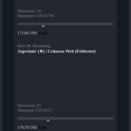
Mønstermal
:
530
Slitasjegrad
:
0,267317593
Kjøp
172,86 USD
Kniv (★, Hemmelig)
Jegerkniv (★) | Crimson Web (Felttestet)
Mønstermal
:
591
Slitasjegrad
:
0,32143113
Kjøp
170,78 USD