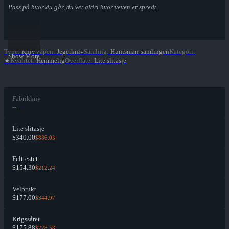
Pass på hvor du går, du vet aldri hvor veven er spredt.
Type
:
Kniv
Våpen
:
Jegerkniv
Samling
:
Huntsman-samlingen
Kategori
:
Show More
★
Kvalitet
:
Hemmelig
Overflate
:
Lite slitasje
Fabrikkny
--
--
Lite slitasje
$340.00
$886.03
Felttestet
$154.30
$212.24
Velbrukt
$177.00
$344.97
Krigssåret
$175.88
$228.58