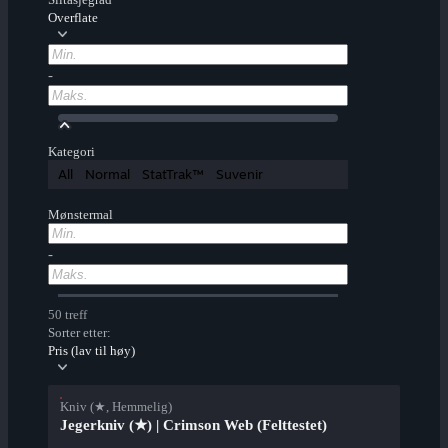
Overflate
-
Kategori
All
Normal
StatTrak™
Suvenir
Mønstermal
-
50 treff
Sorter etter:
Pris (lav til høy)
Kniv (★, Hemmelig)
Jegerkniv (★) | Crimson Web (Felttestet)