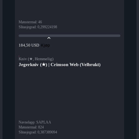
Mønstermal
:
46
Slitasjegrad
:
0,299224198
Kjøp
184,50 USD
Kniv (★, Hemmelig)
Jegerkniv (★) | Crimson Web (Velbrukt)
Navnelapp
:
SAPLAA
Mønstermal
:
824
Slitasjegrad
:
0,387389094