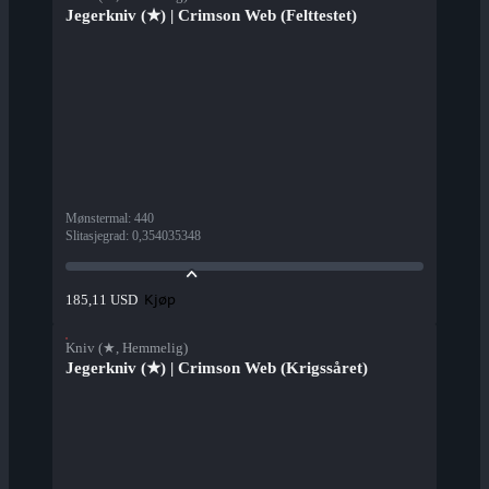
Jegerkniv (★) | Crimson Web (Felttestet)
Mønstermal
:
440
Slitasjegrad
:
0,354035348
Kjøp
185,11 USD
Kniv (★, Hemmelig)
Jegerkniv (★) | Crimson Web (Krigssåret)