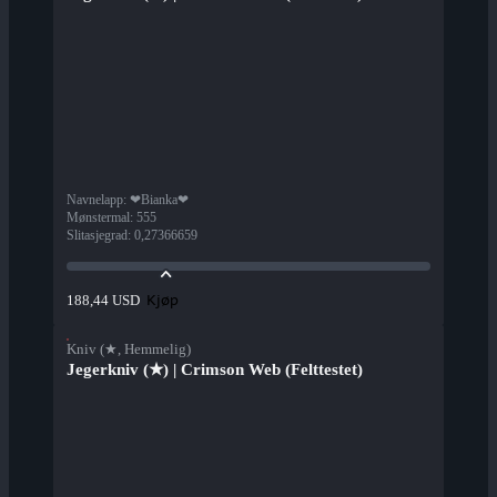
Navnelapp
:
❤Bianka❤
Mønstermal
:
555
Slitasjegrad
:
0,27366659
Kjøp
188,44 USD
Kniv (★, Hemmelig)
Jegerkniv (★) | Crimson Web (Felttestet)