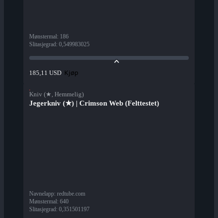
Mønstermal
:
186
Slitasjegrad
:
0,549983025
Kjøp
185,11 USD
Kniv (★, Hemmelig)
Jegerkniv (★) | Crimson Web (Felttestet)
Navnelapp
:
redtube.com
Mønstermal
:
640
Slitasjegrad
:
0,351501197