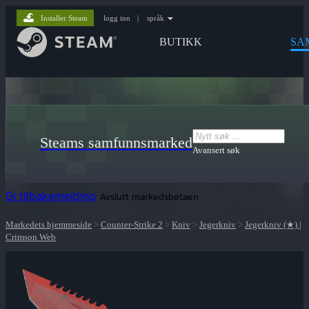
Installer Steam
logg inn
|
språk
BUTIKK
SA
Steams samfunnsmarked
Avansert søk
Gi tilbakemelding
Avslutt markedsbetaen
Markedets hjemmeside
>
Counter-Strike 2
>
Kniv
>
Jegerkniv
>
Jegerkniv (★) |
Crimson Web