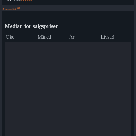
StatTrak™
Median for salgspriser
Uke
Måned
År
Livstid