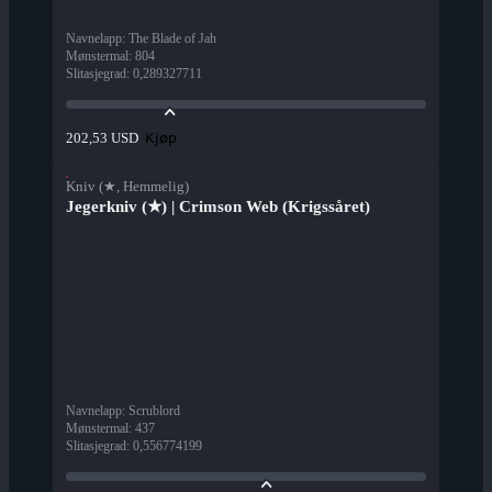
Navnelapp
:
The Blade of Jah
Mønstermal
:
804
Slitasjegrad
:
0,289327711
Kjøp
202,53 USD
Kniv (★, Hemmelig)
Jegerkniv (★) | Crimson Web (Krigssåret)
Navnelapp
:
Scrublord
Mønstermal
:
437
Slitasjegrad
:
0,556774199