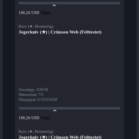
Kjøp
186,26 USD
Kniv (★, Hemmelig)
Jegerkniv (★) | Crimson Web (Felttestet)
Navnelapp
:
JOKER
Mønstermal
:
751
Slitasjegrad
:
0,355354458
Kjøp
186,26 USD
Kniv (★, Hemmelig)
Jegerkniv (★) | Crimson Web (Felttestet)