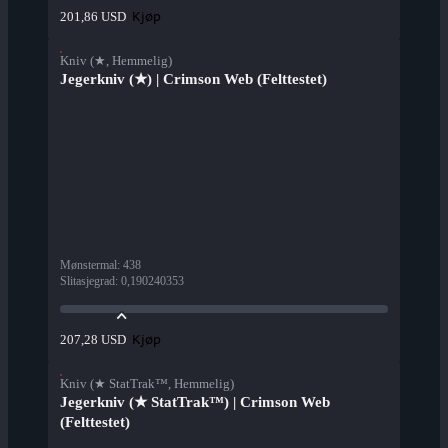
Kjøp
201,86 USD
Kniv (★, Hemmelig)
Jegerkniv (★) | Crimson Web (Felttestet)
Mønstermal
:
438
Slitasjegrad
:
0,190240353
Kjøp
207,28 USD
Kniv (★ StatTrak™, Hemmelig)
Jegerkniv (★ StatTrak™) | Crimson Web
(Felttestet)