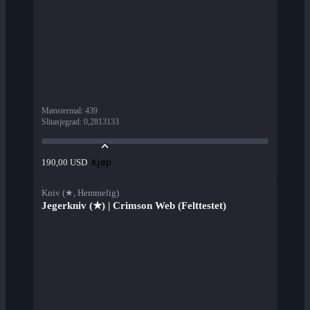
Mønstermal
:
439
Slitasjegrad
:
0,2813133
Kjøp
190,00 USD
Kniv (★, Hemmelig)
Jegerkniv (★) | Crimson Web (Felttestet)