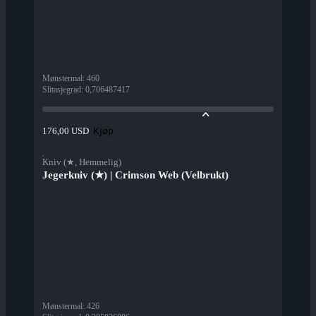
Mønstermal
:
460
Slitasjegrad
:
0,706487417
Kjøp
176,00 USD
Kniv (★, Hemmelig)
Jegerkniv (★) | Crimson Web (Velbrukt)
Mønstermal
:
426