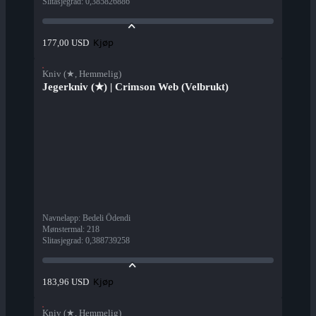
Slitasjegrad
:
0,385826886
Kjøp
177,00 USD
Kniv (★, Hemmelig)
Jegerkniv (★) | Crimson Web (Velbrukt)
Navnelapp
:
Bedeli Ödendi
Mønstermal
:
218
Slitasjegrad
:
0,388739258
Kjøp
183,96 USD
Kniv (★, Hemmelig)