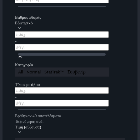
Βαθμός φθοράς
Εξωτερικό
-
Κατηγορία
All
Normal
StatTrak™
Σουβενίρ
Τύπος μοτίβου
-
Βρέθηκαν 49 αποτελέσματα
Ταξινόμηση ανά:
Τιμή (αύξουσα)