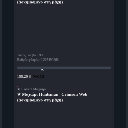
(Δοκιμασμένο στη μάχη)
Τύπος μοτίβου
:
998
Βαθμός φθοράς
:
0,267499268
Αγορά
188,20 $
★ Covert Μαχαίρι
★ Μαχαίρι Huntsman | Crimson Web
(Δοκιμασμένο στη μάχη)