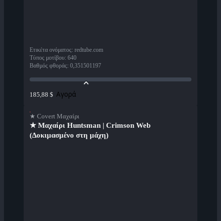
Ετικέτα ονόματος
:
redtube.com
Τύπος μοτίβου
:
640
Βαθμός φθοράς
:
0,351501197
Αγορά
185,88 $
★ Covert Μαχαίρι
★ Μαχαίρι Huntsman | Crimson Web
(Δοκιμασμένο στη μάχη)