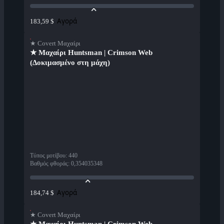
Αγορά
183,59 $
★ Covert Μαχαίρι
★ Μαχαίρι Huntsman | Crimson Web
(Δοκιμασμένο στη μάχη)
Τύπος μοτίβου
:
440
Βαθμός φθοράς
:
0,354035348
Αγορά
184,74 $
★ Covert Μαχαίρι