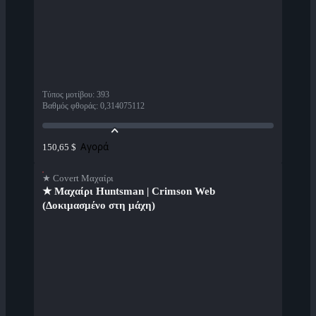
Τύπος μοτίβου
:
393
Βαθμός φθοράς
:
0,314075112
Αγορά
150,65 $
★ Covert Μαχαίρι
★ Μαχαίρι Huntsman | Crimson Web
(Δοκιμασμένο στη μάχη)