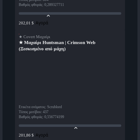
Βαθμός φθοράς
:
0,289327711
Αγορά
202,01 $
★ Covert Μαχαίρι
★ Μαχαίρι Huntsman | Crimson Web
(Ξεσκισμένο από μάχη)
Ετικέτα ονόματος
:
Scrublord
Τύπος μοτίβου
:
437
Βαθμός φθοράς
:
0,556774199
Αγορά
201,86 $