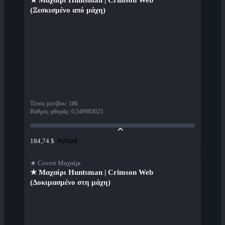
★ Μαχαίρι Huntsman | Crimson Web
(Ξεσκισμένο από μάχη)
Τύπος μοτίβου
:
186
Βαθμός φθοράς
:
0,549983025
Αγορά
184,74 $
★ Covert Μαχαίρι
★ Μαχαίρι Huntsman | Crimson Web
(Δοκιμασμένο στη μάχη)