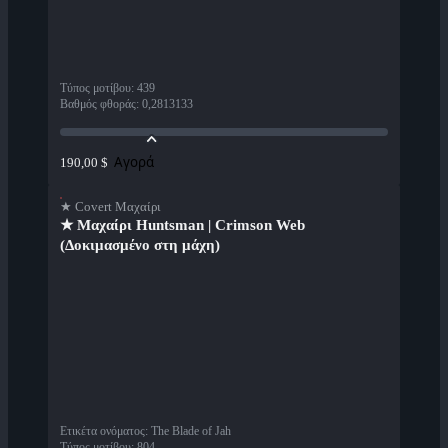
Τύπος μοτίβου
:
439
Βαθμός φθοράς
:
0,2813133
Αγορά
190,00 $
★ Covert Μαχαίρι
★ Μαχαίρι Huntsman | Crimson Web
(Δοκιμασμένο στη μάχη)
Ετικέτα ονόματος
:
The Blade of Jah
Τύπος μοτίβου
:
804