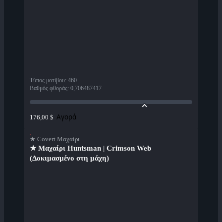
Τύπος μοτίβου
:
460
Βαθμός φθοράς
:
0,706487417
Αγορά
176,00 $
★ Covert Μαχαίρι
★ Μαχαίρι Huntsman | Crimson Web
(Δοκιμασμένο στη μάχη)