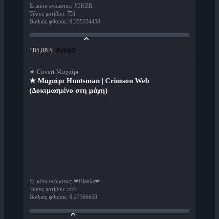
Ετικέτα ονόματος
:
JOKER
Τύπος μοτίβου
:
751
Βαθμός φθοράς
:
0,355354458
Αγορά
185,88 $
★ Covert Μαχαίρι
★ Μαχαίρι Huntsman | Crimson Web
(Δοκιμασμένο στη μάχη)
Ετικέτα ονόματος
:
❤Bianka❤
Τύπος μοτίβου
:
555
Βαθμός φθοράς
:
0,27366659