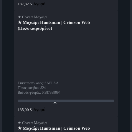
Αγορά
187,82 $
★ Covert Μαχαίρι
★ Μαχαίρι Huntsman | Crimson Web
(Πολυκαιρισμένο)
Ετικέτα ονόματος
:
SAPLAA
Τύπος μοτίβου
:
824
Βαθμός φθοράς
:
0,387389094
Αγορά
185,00 $
★ Covert Μαχαίρι
★ Μαχαίρι Huntsman | Crimson Web