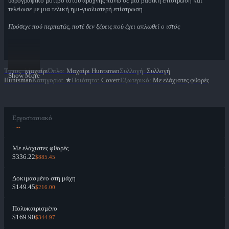
υδρογραφικό μοτίβο ιστού αράχνης πάνω σε μία βασική επίστρωση και
τελείωσε με μια τελική ημι-γυαλιστερή επίστρωση.
Πρόσεχε πού περπατάς, ποτέ δεν ξέρεις πού έχει απλωθεί ο ιστός
Τύπος
:
Μαχαίρι
Όπλο
:
Μαχαίρι Huntsman
Συλλογή
:
Συλλογή
Show More
Huntsman
Κατηγορία
:
★
Ποιότητα
:
Covert
Εξωτερικό
:
Με ελάχιστες φθορές
Εργοστασιακό
--
--
Με ελάχιστες φθορές
$336.22
$885.45
Δοκιμασμένο στη μάχη
$149.45
$216.00
Πολυκαιρισμένο
$169.90
$344.97