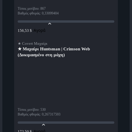
Τύπος μοτίβου
:
867
Βαθμός φθοράς
:
0,33099404
Αγορά
156,53 $
★ Covert Μαχαίρι
★ Μαχαίρι Huntsman | Crimson Web
(Δοκιμασμένο στη μάχη)
Τύπος μοτίβου
:
530
Βαθμός φθοράς
:
0,267317593
Αγορά
172,50 $