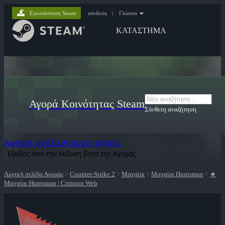
Εγκατάσταση Steam
σύνδεση
|
Γλώσσα
ΚΑΤΑΣΤΗΜΑ
Αγορά Κοινότητας Steam
Σύνθετη αναζήτηση
Αφήστε σχόλια/παρατηρήσεις
Έξοδος από την έκδοση βήτα της Αγοράς
Αρχική σελίδα Αγοράς
>
Counter-Strike 2
>
Μαχαίρι
>
Μαχαίρι Huntsman
>
★
Μαχαίρι Huntsman | Crimson Web