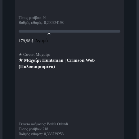
Τύπος μοτίβου
:
46
Βαθμός φθοράς
:
0,299224198
Αγορά
179,98 $
★ Covert Μαχαίρι
★ Μαχαίρι Huntsman | Crimson Web
(Πολυκαιρισμένο)
Ετικέτα ονόματος
:
Bedeli Ödendi
Τύπος μοτίβου
:
218
Βαθμός φθοράς
:
0,388739258