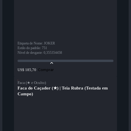
Etiqueta de Nome
:
JOKER
Estilo do padrão
:
751
Nível de desgaste
:
0,355354458
Comprar
US$ 185,70
Faca (★ e Oculto)
Faca do Caçador (★) | Teia Rubra (Testada em
Campo)