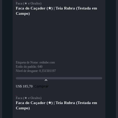
Faca (★ e Oculto)
Faca do Caçador (★) | Teia Rubra (Testada em
Campo)
Etiqueta de Nome
:
redtube.com
Estilo do padrão
:
640
Nível de desgaste
:
0,351501197
Comprar
US$ 185,70
Faca (★ e Oculto)
Faca do Caçador (★) | Teia Rubra (Testada em
Campo)