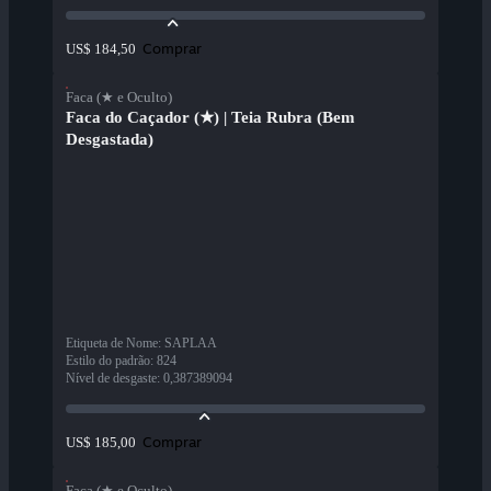
Comprar
US$ 184,50
Faca (★ e Oculto)
Faca do Caçador (★) | Teia Rubra (Bem
Desgastada)
Etiqueta de Nome
:
SAPLAA
Estilo do padrão
:
824
Nível de desgaste
:
0,387389094
Comprar
US$ 185,00
Faca (★ e Oculto)