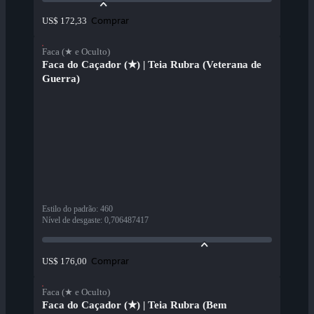
Comprar
US$ 172,33
Faca (★ e Oculto)
Faca do Caçador (★) | Teia Rubra (Veterana de
Guerra)
Estilo do padrão
:
460
Nível de desgaste
:
0,706487417
Comprar
US$ 176,00
Faca (★ e Oculto)
Faca do Caçador (★) | Teia Rubra (Bem