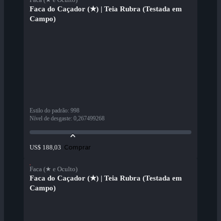
Faca do Caçador (★) | Teia Rubra (Testada em
Campo)
Estilo do padrão
:
998
Nível de desgaste
:
0,267499268
Comprar
US$ 188,03
Faca (★ e Oculto)
Faca do Caçador (★) | Teia Rubra (Testada em
Campo)