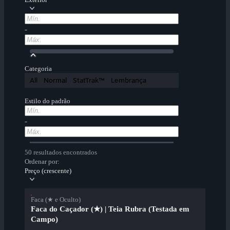
-
Categoria
All
Normal
StatTrak™
Lembrança
Estilo do padrão
-
50 resultados encontrados
Ordenar por:
Preço (crescente)
Faca (★ e Oculto)
Faca do Caçador (★) | Teia Rubra (Testada em
Campo)