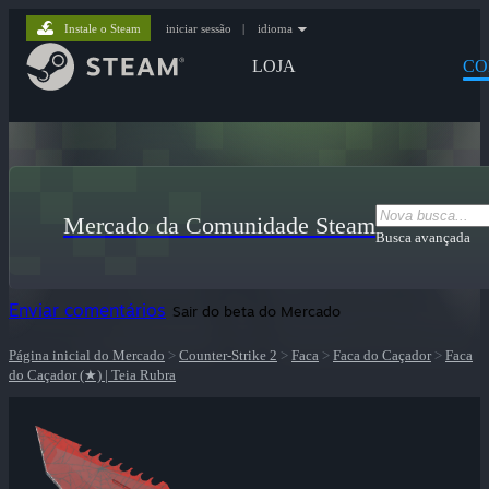
Instale o Steam
iniciar sessão
|
idioma
LOJA
CO
Mercado da Comunidade Steam
Busca avançada
Enviar comentários
Sair do beta do Mercado
Página inicial do Mercado
>
Counter-Strike 2
>
Faca
>
Faca do Caçador
>
Faca
do Caçador (★) | Teia Rubra