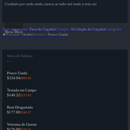
Cuidado por onde anda, nunca se sabe até onde a teia vai
Tipo
:
Faca
Arma
:
Faca do Caçador
Coleção
:
A Coleção do Caçador
Categoria
:
Show More
★
Raridade
:
Oculto
Exterior
:
Pouco Usada
Nova de Fábrica
--
--
Pouco Usada
$334.94
$884.81
Testada em Campo
$149.32
$213.85
Bem Desgastada
$177.00
$344.97
Veterana de Guerra
$176.00
$230.31