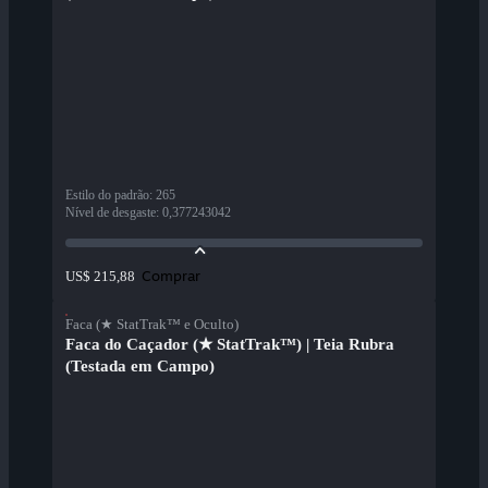
Estilo do padrão
:
265
Nível de desgaste
:
0,377243042
Comprar
US$ 215,88
Faca (★ StatTrak™ e Oculto)
Faca do Caçador (★ StatTrak™) | Teia Rubra
(Testada em Campo)