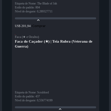
Etiqueta de Nome
:
The Blade of Jah
Estilo do padrão
:
804
Nível de desgaste
:
0,289327711
Comprar
US$ 201,94
Faca (★ e Oculto)
Faca do Caçador (★) | Teia Rubra (Veterana de
Guerra)
Etiqueta de Nome
:
Scrublord
Estilo do padrão
:
437
Nível de desgaste
:
0,556774199