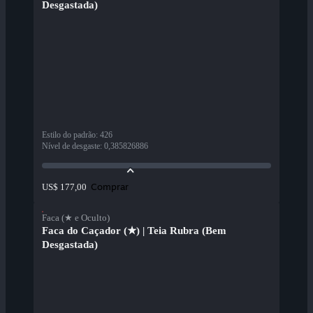
Desgastada)
Estilo do padrão
:
426
Nível de desgaste
:
0,385826886
Comprar
US$ 177,00
Faca (★ e Oculto)
Faca do Caçador (★) | Teia Rubra (Bem
Desgastada)