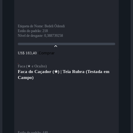
Etiqueta de Nome
:
Bedeli Ödendi
Estilo do padrão
:
218
Nível de desgaste
:
0,388739258
Comprar
US$ 183,40
Faca (★ e Oculto)
Faca do Caçador (★) | Teia Rubra (Testada em
Campo)
Estilo do padrão
:
440