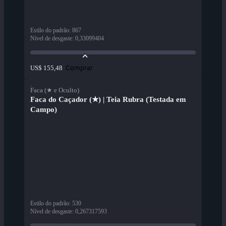
Estilo do padrão
:
867
Nível de desgaste
:
0,33099404
Comprar
US$ 155,48
Faca (★ e Oculto)
Faca do Caçador (★) | Teia Rubra (Testada em
Campo)
Estilo do padrão
:
530
Nível de desgaste
:
0,267317593