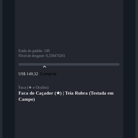
Estilo do padrão
:
149
Nível de desgaste
:
0,258474261
Comprar
US$ 149,32
Faca (★ e Oculto)
Faca do Caçador (★) | Teia Rubra (Testada em
Campo)