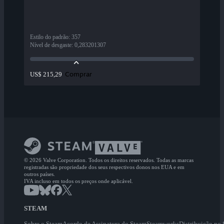
Estilo do padrão
:
357
Nível de desgaste
:
0,283201307
Comprar
US$ 215,29
© 2026 Valve Corporation. Todos os direitos reservados. Todas as marcas
registradas são propriedade dos seus respectivos donos nos EUA e em
outros países.
IVA incluso em todos os preços onde aplicável.
STEAM
Sobre o Steam
Acordo de Assinatura do Steam
Steamworks
Distribuição no