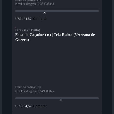
Nível de desgaste
:
0,354035348
Comprar
US$ 184,57
Faca (★ e Oculto)
Faca do Caçador (★) | Teia Rubra (Veterana de
Guerra)
Estilo do padrão
:
186
Nível de desgaste
:
0,549983025
Comprar
US$ 184,57