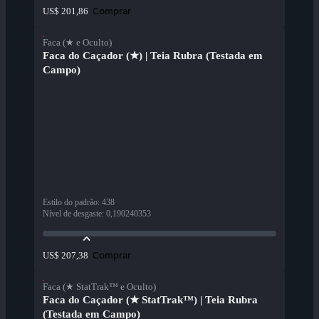
Comprar
US$ 201,86
Faca (★ e Oculto)
Faca do Caçador (★) | Teia Rubra (Testada em
Campo)
Estilo do padrão
:
438
Nível de desgaste
:
0,190240353
Comprar
US$ 207,38
Faca (★ StatTrak™ e Oculto)
Faca do Caçador (★ StatTrak™) | Teia Rubra
(Testada em Campo)