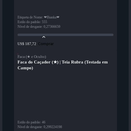
Etiqueta de Nome
:
❤Bianka❤
Estilo do padrão
:
555
Nível de desgaste
:
0,27366659
Comprar
US$ 187,72
Faca (★ e Oculto)
Faca do Caçador (★) | Teia Rubra (Testada em
Campo)
Estilo do padrão
:
46
Nível de desgaste
:
0,299224198