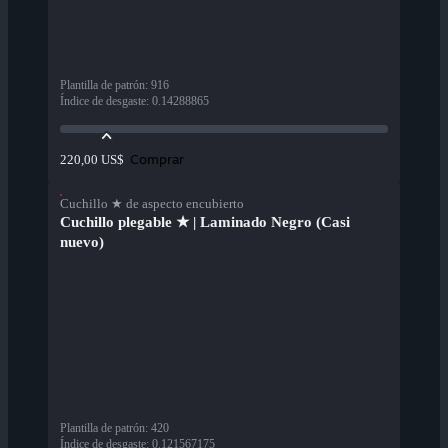
Plantilla de patrón
:
916
Índice de desgaste
:
0.14288865
Comprar
220,00 US$
Cuchillo ★ de aspecto encubierto
Cuchillo plegable ★ | Laminado Negro (Casi
nuevo)
Plantilla de patrón
:
420
Índice de desgaste
:
0.121567175