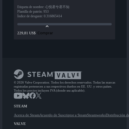
Etiqueta de nombre
:
心悦君兮君不知
Plantilla de patrón
:
953
Índice de desgaste
:
0.316865414
Comprar
229,81 US$
© 2026 Valve Corporation. Todos los derechos reservados. Todas las marcas
registradas pertenecen a sus respectivos dueños en EE. UU. y otros países.
Todos los precios incluyen IVA (donde sea aplicable).
STEAM
Acerca de Steam
Acuerdo de Suscriptor a Steam
Steamworks
Distribución d
VALVE