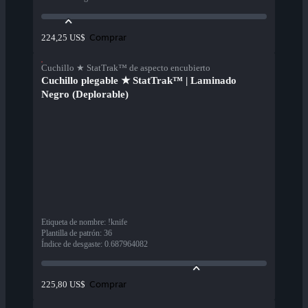
Comprar
224,25 US$
Cuchillo ★ StatTrak™ de aspecto encubierto
Cuchillo plegable ★ StatTrak™ | Laminado
Negro (Deplorable)
Etiqueta de nombre
:
!knife
Plantilla de patrón
:
36
Índice de desgaste
:
0.687964082
Comprar
225,80 US$