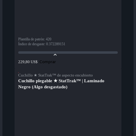
Plantilla de patrón
:
420
Índice de desgaste
:
0.372289151
Comprar
229,80 US$
Cuchillo ★ StatTrak™ de aspecto encubierto
Cuchillo plegable ★ StatTrak™ | Laminado
Negro (Algo desgastado)