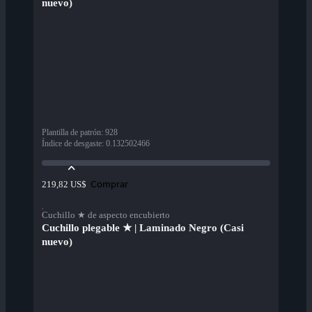
nuevo)
Plantilla de patrón
:
928
Índice de desgaste
:
0.132502466
Comprar
219,82 US$
Cuchillo ★ de aspecto encubierto
Cuchillo plegable ★ | Laminado Negro (Casi
nuevo)