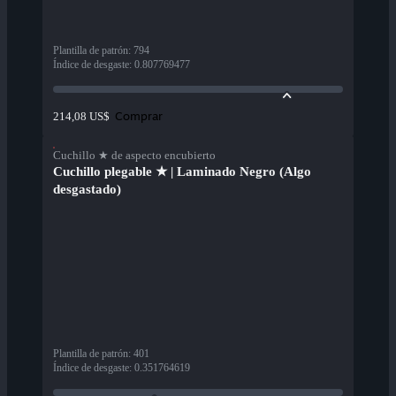
Plantilla de patrón
:
794
Índice de desgaste
:
0.807769477
Comprar
214,08 US$
Cuchillo ★ de aspecto encubierto
Cuchillo plegable ★ | Laminado Negro (Algo
desgastado)
Plantilla de patrón
:
401
Índice de desgaste
:
0.351764619