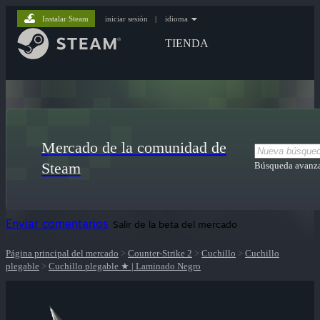
Instalar Steam
iniciar sesión
|
idioma
TIENDA
Mercado de la comunidad de
Steam
Búsqueda avanz
Enviar comentarios
Salir de la beta del mercado
Página principal del mercado
>
Counter-Strike 2
>
Cuchillo
>
Cuchillo
plegable
>
Cuchillo plegable ★ | Laminado Negro