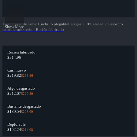
Tipo
:
Cuchillo
Arma
:
Cuchillo plegable
Categoría
:
★
Calidad
:
de aspecto
Show More
encubierto
Exterior
:
Recién fabricado
Recién fabricado
$314.96
--
Casi nuevo
$219.82
$263.86
Algo desgastado
$212.67
$229.80
Bastante desgastado
$189.54
$203.09
Deplorable
$192.24
$214.08