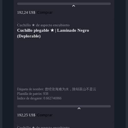
Comprar
192,24 US$
Cuchillo ★ de aspecto encubierto
Cuchillo plegable ★ | Laminado Negro
(Deplorable)
Etiqueta de nombre
:
曾经沧海难为水，除却巫山不是云
Plantilla de patrón
:
938
Índice de desgaste
:
0.662746966
Comprar
192,25 US$
Cuchillo ★ de aspecto encubierto