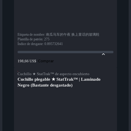
Etiqueta de nombre
:
南瓜马车的午夜 换上童话的玻璃鞋
Plantilla de patrón
:
275
Índice de desgaste
:
0.895732641
Comprar
198,66 US$
Cuchillo ★ StatTrak™ de aspecto encubierto
Cuchillo plegable ★ StatTrak™ | Laminado
Negro (Bastante desgastado)