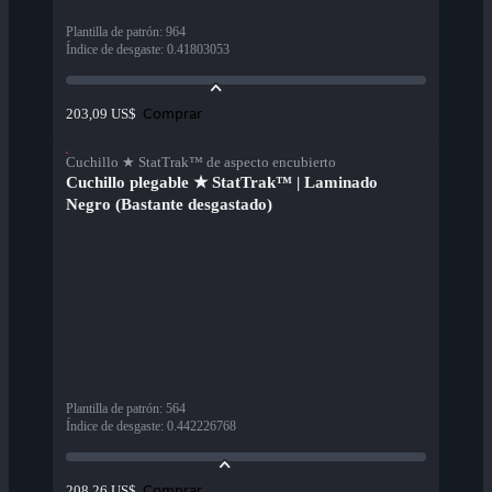
Plantilla de patrón
:
964
Índice de desgaste
:
0.41803053
Comprar
203,09 US$
Cuchillo ★ StatTrak™ de aspecto encubierto
Cuchillo plegable ★ StatTrak™ | Laminado
Negro (Bastante desgastado)
Plantilla de patrón
:
564
Índice de desgaste
:
0.442226768
Comprar
208,26 US$