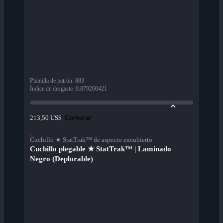
Plantilla de patrón
:
883
Índice de desgaste
:
0.879260421
Comprar
213,50 US$
Cuchillo ★ StatTrak™ de aspecto encubierto
Cuchillo plegable ★ StatTrak™ | Laminado
Negro (Deplorable)