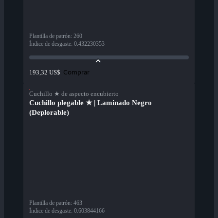
Plantilla de patrón
:
260
Índice de desgaste
:
0.432230353
Comprar
193,32 US$
Cuchillo ★ de aspecto encubierto
Cuchillo plegable ★ | Laminado Negro
(Deplorable)
Plantilla de patrón
:
463
Índice de desgaste
:
0.603844166