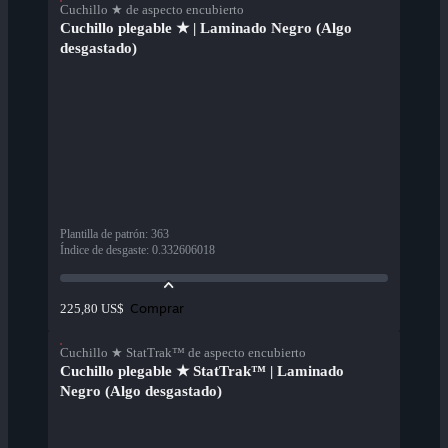
Cuchillo ★ de aspecto encubierto
Cuchillo plegable ★ | Laminado Negro (Algo
desgastado)
Plantilla de patrón
:
363
Índice de desgaste
:
0.332606018
Comprar
225,80 US$
Cuchillo ★ StatTrak™ de aspecto encubierto
Cuchillo plegable ★ StatTrak™ | Laminado
Negro (Algo desgastado)