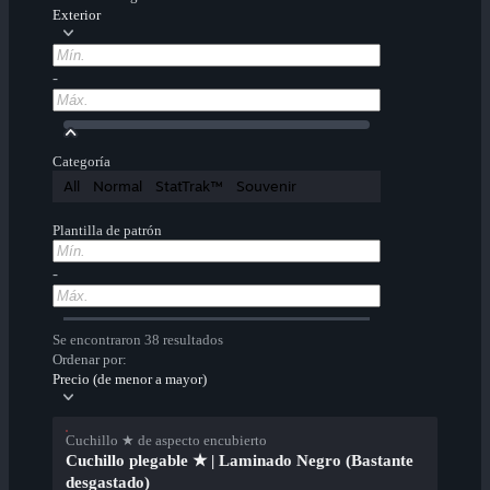
Exterior
-
Categoría
All
Normal
StatTrak™
Souvenir
Plantilla de patrón
-
Se encontraron 38 resultados
Ordenar por:
Precio (de menor a mayor)
Cuchillo ★ de aspecto encubierto
Cuchillo plegable ★ | Laminado Negro (Bastante
desgastado)