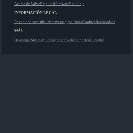
Acerca de Valve
Empleos
Hardware
Reciclaje
INFORMACIÓN LEGAL
Privacidad
Accesibilidad
Avisos y políticas
Cookies
Reembolsos
MÁS
Descargar Steam
Aplicaciones móviles
Soporte
Mi cuenta