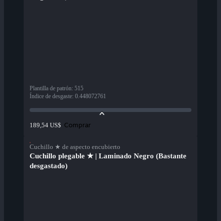
Plantilla de patrón
:
515
Índice de desgaste
:
0.448072761
Comprar
189,54 US$
Cuchillo ★ de aspecto encubierto
Cuchillo plegable ★ | Laminado Negro (Bastante
desgastado)