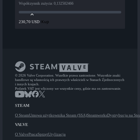
Współczynnik zużycia
:
0,132502466
Kup
230,70 USD
© 2026 Valve Corporation. Wszelkie prawa zastrzeżone. Wszystkie znaki
handlowe są własnością ich prawnych właścicieli w Stanach Zjednoczonych
i innych krajach.
Podatek VAT jest wliczony we wszystkie ceny, gdzie ma on zastosowanie.
STEAM
O Steam
Umowa użytkownika Steam (SSA)
Steamworks
Dystrybucja na St
VALVE
O Valve
Praca
Sprzęt
Utylizacja