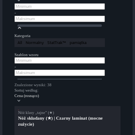
-
Kategoria
All
Normalny
StatTrak™
pamiątka
Szablon wzoru
-
Znalezione wyniki: 38
Sortuj według:
Cena (rosnąco)
Nóż klasy „tajne” (★)
Nóż składany (★) | Czarny laminat (mocne
zużycie)