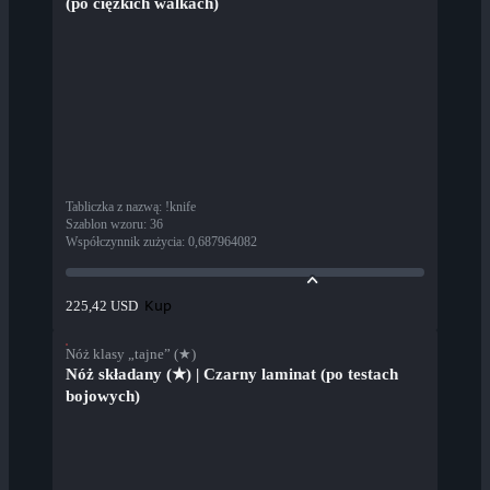
(po ciężkich walkach)
Tabliczka z nazwą
:
!knife
Szablon wzoru
:
36
Współczynnik zużycia
:
0,687964082
Kup
225,42 USD
Nóż klasy „tajne” (★)
Nóż składany (★) | Czarny laminat (po testach
bojowych)