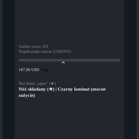
Szablon wzoru
:
810
Współczynnik zużycia
:
0,43819353
Kup
187,00 USD
Nóż klasy „tajne” (★)
Nóż składany (★) | Czarny laminat (mocne
zużycie)