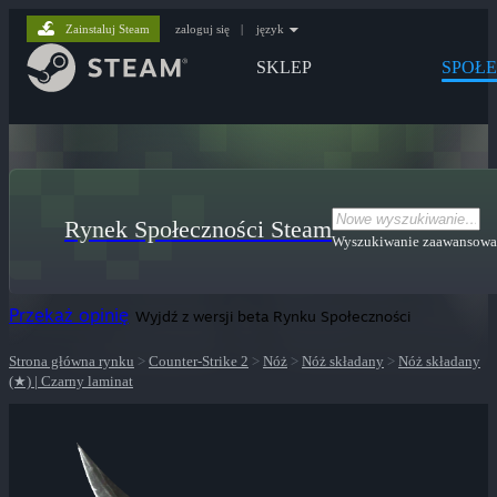
Zainstaluj Steam
zaloguj się
|
język
SKLEP
SPOŁ
Rynek Społeczności Steam
Wyszukiwanie zaawansow
Przekaż opinię
Wyjdź z wersji beta Rynku Społeczności
Strona główna rynku
>
Counter-Strike 2
>
Nóż
>
Nóż składany
>
Nóż składany
(★) | Czarny laminat