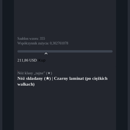
Szablon wzoru
:
355
Współczynnik zużycia
:
0,302761078
Kup
211,86 USD
Nóż klasy „tajne” (★)
Nóż składany (★) | Czarny laminat (po ciężkich
walkach)