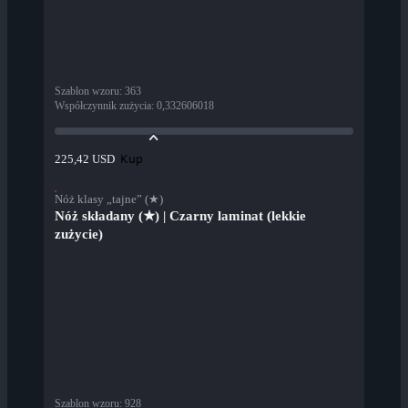
Szablon wzoru
:
363
Współczynnik zużycia
:
0,332606018
Kup
225,42 USD
Nóż klasy „tajne” (★)
Nóż składany (★) | Czarny laminat (lekkie
zużycie)
Szablon wzoru
:
928