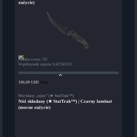
zużycie)
Szablon wzoru
:
731
Współczynnik zużycia
:
0,421541512
Kup
196,09 USD
Nóż klasy „tajne” (★ StatTrak™)
Nóż składany (★ StatTrak™) | Czarny laminat
(mocne zużycie)