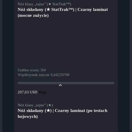
Nóż klasy „tajne” (★ StatTrak™)
Nóż składany (★ StatTrak™) | Czarny laminat
(mocne zużycie)
Szablon wzoru
:
564
Współczynnik zużycia
:
0,442226768
Kup
207,63 USD
Nóż klasy „tajne” (★)
Nóż składany (★) | Czarny laminat (po testach
bojowych)