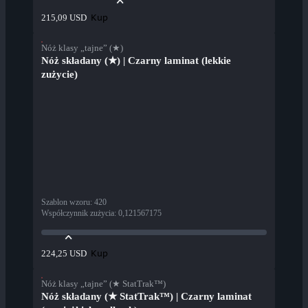
Kup
215,09 USD
Nóż klasy „tajne” (★)
Nóż składany (★) | Czarny laminat (lekkie
zużycie)
Szablon wzoru
:
420
Współczynnik zużycia
:
0,121567175
Kup
224,25 USD
Nóż klasy „tajne” (★ StatTrak™)
Nóż składany (★ StatTrak™) | Czarny laminat