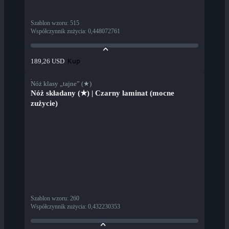
Szablon wzoru
:
515
Współczynnik zużycia
:
0,448072761
Kup
189,26 USD
Nóż klasy „tajne” (★)
Nóż składany (★) | Czarny laminat (mocne
zużycie)
Szablon wzoru
:
260
Współczynnik zużycia
:
0,432230353