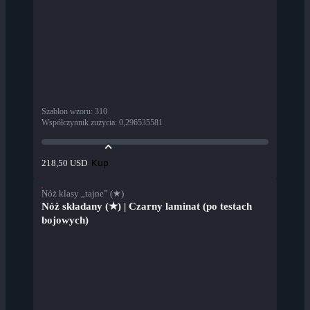
Szablon wzoru
:
310
Współczynnik zużycia
:
0,296535581
Kup
218,50 USD
Nóż klasy „tajne” (★)
Nóż składany (★) | Czarny laminat (po testach
bojowych)