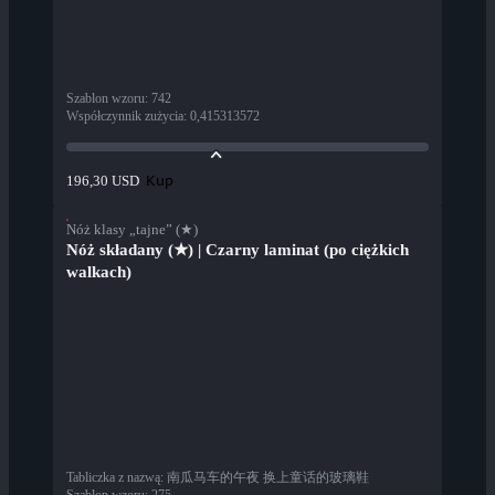
Szablon wzoru
:
742
Współczynnik zużycia
:
0,415313572
Kup
196,30 USD
Nóż klasy „tajne” (★)
Nóż składany (★) | Czarny laminat (po ciężkich
walkach)
Tabliczka z nazwą
:
南瓜马车的午夜 换上童话的玻璃鞋