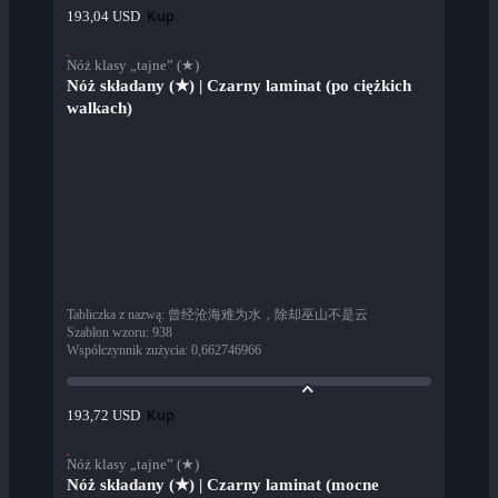
Kup
193,04 USD
Nóż klasy „tajne” (★)
Nóż składany (★) | Czarny laminat (po ciężkich
walkach)
Tabliczka z nazwą
:
曾经沧海难为水，除却巫山不是云
Szablon wzoru
:
938
Współczynnik zużycia
:
0,662746966
Kup
193,72 USD
Nóż klasy „tajne” (★)
Nóż składany (★) | Czarny laminat (mocne