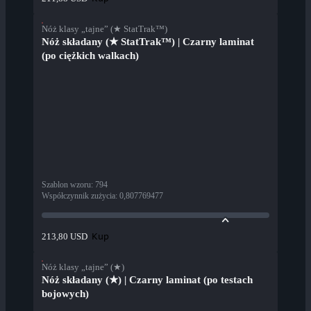
Nóż klasy „tajne” (★ StatTrak™)
Nóż składany (★ StatTrak™) | Czarny laminat
(po ciężkich walkach)
Szablon wzoru
:
794
Współczynnik zużycia
:
0,807769477
Kup
213,80 USD
Nóż klasy „tajne” (★)
Nóż składany (★) | Czarny laminat (po testach
bojowych)