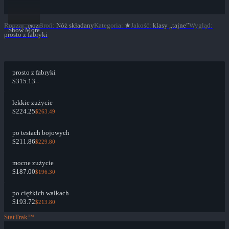
Rodzaj
:
Nóż
Broń
:
Nóż składany
Kategoria
:
★
Jakość
:
klasy „tajne”
Wygląd
:
Show More
prosto z fabryki
prosto z fabryki
$315.13
--
lekkie zużycie
$224.25
$263.49
po testach bojowych
$211.86
$229.80
mocne zużycie
$187.00
$196.30
po ciężkich walkach
$193.72
$213.80
StatTrak™