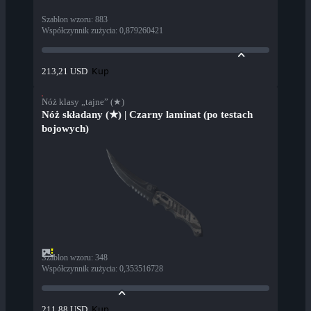
Szablon wzoru
:
883
Współczynnik zużycia
:
0,879260421
Kup
213,21 USD
Nóż klasy „tajne” (★)
Nóż składany (★) | Czarny laminat (po testach
bojowych)
Szablon wzoru
:
348
Współczynnik zużycia
:
0,353516728
Kup
211,88 USD