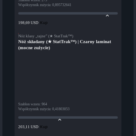
Szablon wzoru
:
275
Współczynnik zużycia
:
0,895732641
Kup
198,69 USD
Nóż klasy „tajne” (★ StatTrak™)
Nóż składany (★ StatTrak™) | Czarny laminat
(mocne zużycie)
Szablon wzoru
:
964
Współczynnik zużycia
:
0,41803053
Kup
203,11 USD