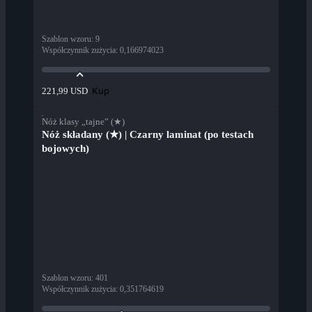
Szablon wzoru
:
9
Współczynnik zużycia
:
0,166974023
Kup
221,99 USD
Nóż klasy „tajne” (★)
Nóż składany (★) | Czarny laminat (po testach
bojowych)
Szablon wzoru
:
401
Współczynnik zużycia
:
0,351764619