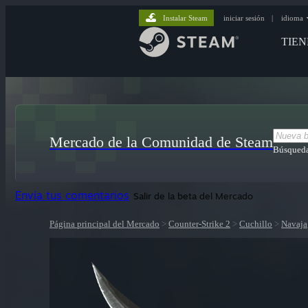
Instalar Steam
iniciar sesión
|
idioma
TIE
Mercado de la Comunidad de Steam
Búsqueda
Envía tus comentarios
Salir de la beta del Mercado
Página principal del Mercado
>
Counter-Strike 2
>
Cuchillo
>
Navaja