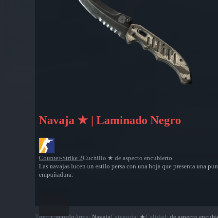
Navaja ★ | Laminado Negro
Counter-Strike 2
Cuchillo ★ de aspecto encubierto
Las navajas lucen un estilo persa con una hoja que presenta una punt
empuñadura.
Tipo
:
Cuchillo
Arma
:
Navaja
Categoría
:
★
Calidad
:
de aspecto encubi