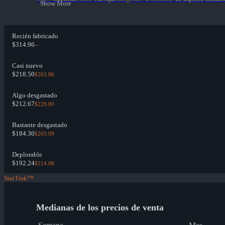
Show More
Recién fabricado
$314.96
--
Casi nuevo
$218.50
$263.86
Algo desgastado
$212.67
$229.80
Bastante desgastado
$184.30
$203.09
Deplorable
$192.24
$214.08
StatTrak™
Medianas de los precios de venta