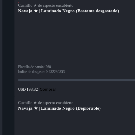
Cuchillo ★ de aspecto encubierto
Navaja ★ | Laminado Negro (Bastante desgastado)
Plantilla de patrón
:
260
Índice de desgaste
:
0.432230353
Comprar
USD 193.32
Cuchillo ★ de aspecto encubierto
Navaja ★ | Laminado Negro (Deplorable)