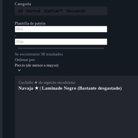
Categoría
All
Normal
StatTrak™
Recuerdo
Plantilla de patrón
-
Se encontraron 38 resultados
Ordenar por:
Precio (de menor a mayor)
Cuchillo ★ de aspecto encubierto
Navaja ★ | Laminado Negro (Bastante desgastado)