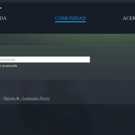
NDA
COMUNIDAD
ACER
 avanzada
>
Navaja ★ | Laminado Negro