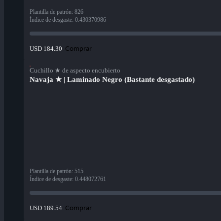
Plantilla de patrón
:
826
Índice de desgaste
:
0.430370986
Comprar
USD 184.30
Cuchillo ★ de aspecto encubierto
Navaja ★ | Laminado Negro (Bastante desgastado)
Plantilla de patrón
:
515
Índice de desgaste
:
0.448072761
Comprar
USD 189.54