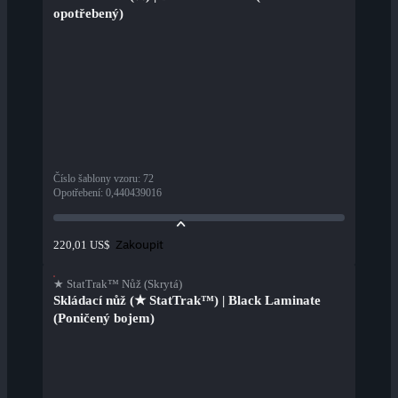
opotřebený)
Číslo šablony vzoru
:
72
Opotřebení
:
0,440439016
Zakoupit
220,01 US$
★ StatTrak™ Nůž (Skrytá)
Skládací nůž (★ StatTrak™) | Black Laminate
(Poničený bojem)