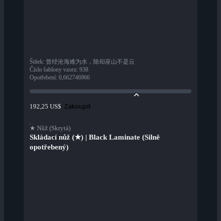
Štítek
:
曾经沧海难为水，除却巫山不是云
Číslo šablony vzoru
:
938
Opotřebení
:
0,662746966
Zakoupit
192,25 US$
★ Nůž (Skrytá)
Skládací nůž (★) | Black Laminate (Silně
opotřebený)