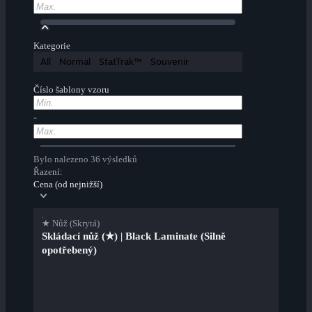
Kategorie
All
Normal
StatTrak™
Souvenir
Číslo šablony vzoru
-
Bylo nalezeno 36 výsledků
Řazení:
Cena (od nejnižší)
★ Nůž (Skrytá)
Skládací nůž (★) | Black Laminate (Silně
opotřebený)