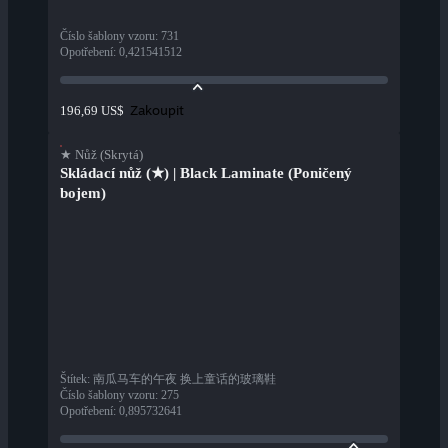
Číslo šablony vzoru
:
731
Opotřebení
:
0,421541512
Zakoupit
196,69 US$
★ Nůž (Skrytá)
Skládací nůž (★) | Black Laminate (Poničený
bojem)
Štítek
:
南瓜马车的午夜 换上童话的玻璃鞋
Číslo šablony vzoru
:
275
Opotřebení
:
0,895732641