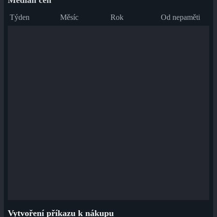
Medián cen
Týden
Měsíc
Rok
Od nepaměti
Vytvoření příkazu k nákupu