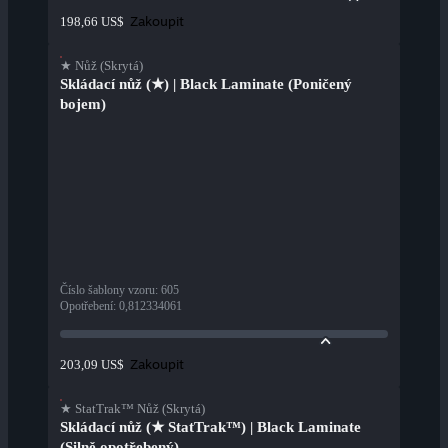
Zakoupit
198,66 US$
★ Nůž (Skrytá)
Skládací nůž (★) | Black Laminate (Poničený
bojem)
Číslo šablony vzoru
:
605
Opotřebení
:
0,812334061
Zakoupit
203,09 US$
★ StatTrak™ Nůž (Skrytá)
Skládací nůž (★ StatTrak™) | Black Laminate
(Silně opotřebený)