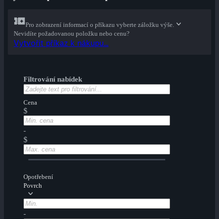
Pro zobrazení informací o příkazu vyberte záložku výše.
Nevidíte požadovanou položku nebo cenu?
Vytvořit příkaz k nákupu...
Filtrování nabídek
Cena
$
-
$
Opotřebení
Povrch
-