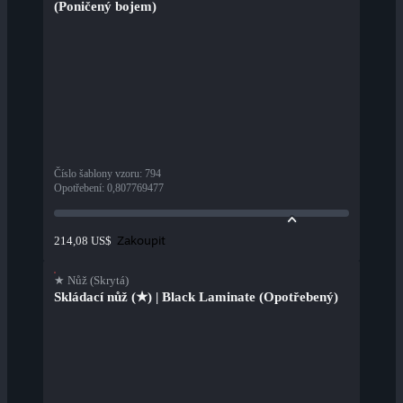
(Poničený bojem)
Číslo šablony vzoru
:
794
Opotřebení
:
0,807769477
Zakoupit
214,08 US$
★ Nůž (Skrytá)
Skládací nůž (★) | Black Laminate (Opotřebený)