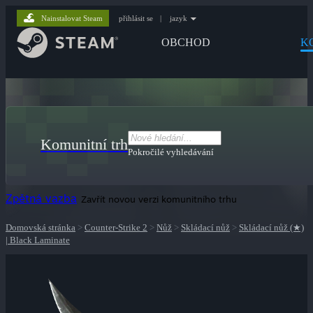
Nainstalovat Steam
přihlásit se
|
jazyk
OBCHOD
K
Komunitní trh
Pokročilé vyhledávání
Zpětná vazba
Zavřít novou verzi komunitního trhu
Domovská stránka
>
Counter-Strike 2
>
Nůž
>
Skládací nůž
>
Skládací nůž (★)
| Black Laminate