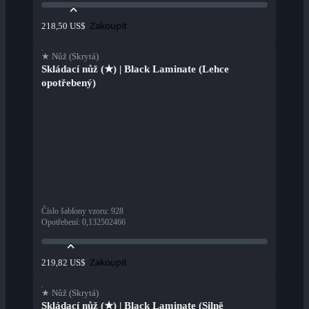
Zakoupit
218,50 US$
★ Nůž (Skrytá)
Skládací nůž (★) | Black Laminate (Lehce
opotřebený)
Číslo šablony vzoru
:
928
Opotřebení
:
0,132502466
Zakoupit
219,82 US$
★ Nůž (Skrytá)
Skládací nůž (★) | Black Laminate (Silně