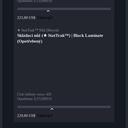
Opotřebení
:
0,332606018
Zakoupit
225,80 US$
★ StatTrak™ Nůž (Skrytá)
Skládací nůž (★ StatTrak™) | Black Laminate
(Opotřebený)
Číslo šablony vzoru
:
420
Opotřebení
:
0,372289151
Zakoupit
229,80 US$