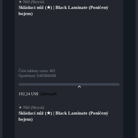
★ Nůž (Skrytá)
Skládací nůž (★) | Black Laminate (Poničený
bojem)
Číslo šablony vzoru
:
463
Opotřebení
:
0,603844166
Zakoupit
192,24 US$
★ Nůž (Skrytá)
Skládací nůž (★) | Black Laminate (Poničený
bojem)