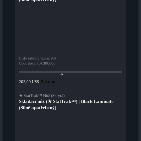
Číslo šablony vzoru
:
964
Opotřebení
:
0,41803053
Zakoupit
203,09 US$
★ StatTrak™ Nůž (Skrytá)
Skládací nůž (★ StatTrak™) | Black Laminate
(Silně opotřebený)