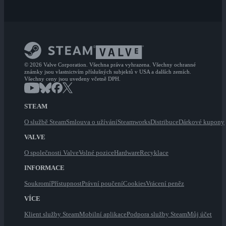
© 2026 Valve Corporation. Všechna práva vyhrazena. Všechny ochranné
známky jsou vlastnictvím příslušných subjektů v USA a dalších zemích.
Všechny ceny jsou uvedeny včetně DPH.
STEAM
O službě Steam
Smlouva o užívání
Steamworks
Distribuce
Dárkové kupony
VALVE
O společnosti Valve
Volné pozice
Hardware
Recyklace
INFORMACE
Soukromí
Přístupnost
Právní poučení
Cookies
Vrácení peněz
VÍCE
Klient služby Steam
Mobilní aplikace
Podpora služby Steam
Můj účet