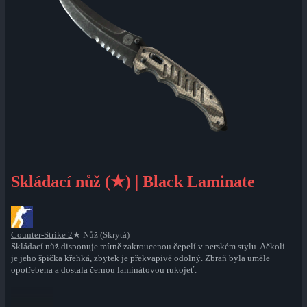
Skládací nůž (★) | Black Laminate
Counter-Strike 2
★ Nůž (Skrytá)
Skládací nůž disponuje mírně zakroucenou čepelí v perském stylu. Ačkoli
je jeho špička křehká, zbytek je překvapivě odolný. Zbraň byla uměle
opotřebena a dostala černou laminátovou rukojeť.