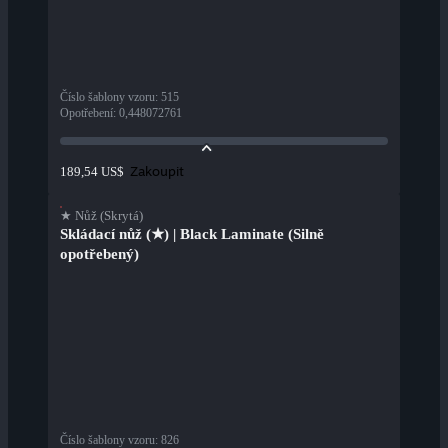
Číslo šablony vzoru
:
515
Opotřebení
:
0,448072761
Zakoupit
189,54 US$
★ Nůž (Skrytá)
Skládací nůž (★) | Black Laminate (Silně
opotřebený)
Číslo šablony vzoru
:
826