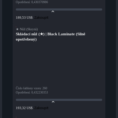
Opotřebení
:
0,430370986
Zakoupit
189,53 US$
★ Nůž (Skrytá)
Skládací nůž (★) | Black Laminate (Silně
opotřebený)
Číslo šablony vzoru
:
260
Opotřebení
:
0,432230353
Zakoupit
193,32 US$