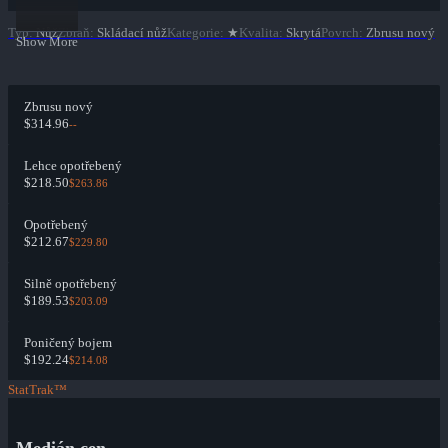
Typ
:
Nůž
Zbraň
:
Skládací nůž
Kategorie
:
★
Kvalita
:
Skrytá
Povrch
:
Zbrusu nový
Show More
Zbrusu nový
$314.96
--
Lehce opotřebený
$218.50
$263.86
Opotřebený
$212.67
$229.80
Silně opotřebený
$189.53
$203.09
Poničený bojem
$192.24
$214.08
StatTrak™