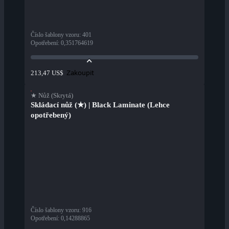
Číslo šablony vzoru
:
401
Opotřebení
:
0,351764619
Zakoupit
213,47 US$
★ Nůž (Skrytá)
Skládací nůž (★) | Black Laminate (Lehce
opotřebený)
Číslo šablony vzoru
:
916
Opotřebení
:
0,14288865