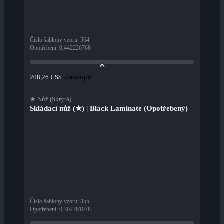
Číslo šablony vzoru
:
564
Opotřebení
:
0,442226768
Zakoupit
208,26 US$
★ Nůž (Skrytá)
Skládací nůž (★) | Black Laminate (Opotřebený)
Číslo šablony vzoru
:
355
Opotřebení
:
0,302761078