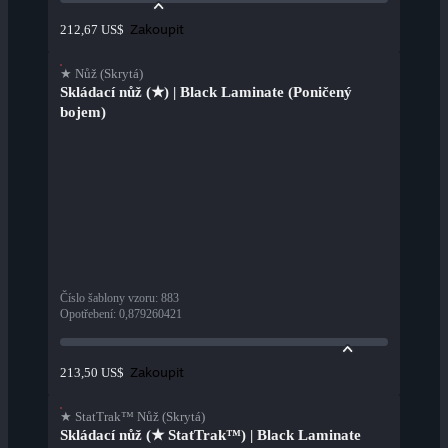
Zakoupit
212,67 US$
★ Nůž (Skrytá)
Skládací nůž (★) | Black Laminate (Poničený
bojem)
Číslo šablony vzoru
:
883
Opotřebení
:
0,879260421
Zakoupit
213,50 US$
★ StatTrak™ Nůž (Skrytá)
Skládací nůž (★ StatTrak™) | Black Laminate