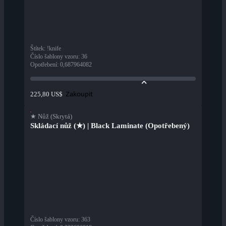
Štítek
:
!knife
Číslo šablony vzoru
:
36
Opotřebení
:
0,687964082
Zakoupit
225,80 US$
★ Nůž (Skrytá)
Skládací nůž (★) | Black Laminate (Opotřebený)
Číslo šablony vzoru
:
363