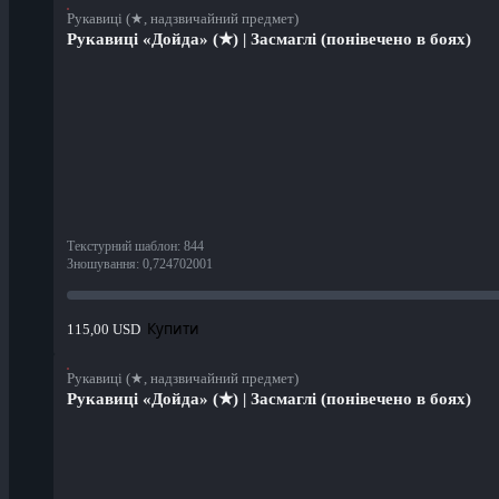
Рукавиці (★, надзвичайний предмет)
Рукавиці «Дойда» (★) | Засмаглі (понівечено в боях)
Текстурний шаблон
:
844
Зношування
:
0,724702001
Купити
115,00 USD
Рукавиці (★, надзвичайний предмет)
Рукавиці «Дойда» (★) | Засмаглі (понівечено в боях)