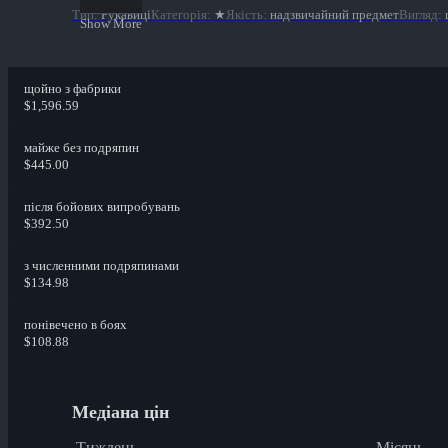
Тип
:
Рукавиці
Категорія
:
★
Якість
:
надзвичайний предмет
Вигляд
:
Show More
щойно з фабрики
$1,596.59
майже без подряпин
$445.00
після бойових випробувань
$392.50
з численними подряпинами
$134.98
понівечено в боях
$108.88
Медіана цін
Тиждень
Місяць