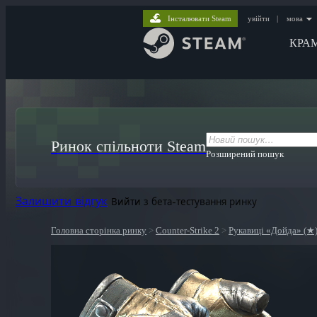
Інсталювати Steam
увійти
|
мова
КРА
Ринок спільноти Steam
Розширений пошук
Залишити відгук
Вийти з бета-тестування ринку
Головна сторінка ринку
>
Counter-Strike 2
>
Рукавиці «Дойда» (★) 