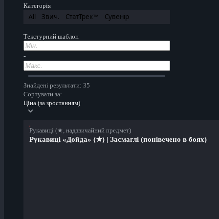
Категорія
All
Звич.
СтатТрек™
Сувенір
Текстурний шаблон
-
Знайдені результати: 35
Сортувати за:
Ціна (за зростанням)
Рукавиці (★, надзвичайний предмет)
Рукавиці «Дойда» (★) | Засмаглі (понівечено в боях)