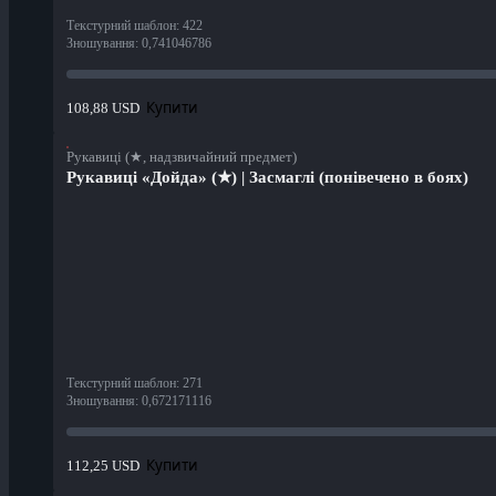
Текстурний шаблон
:
422
Зношування
:
0,741046786
Купити
108,88 USD
Рукавиці (★, надзвичайний предмет)
Рукавиці «Дойда» (★) | Засмаглі (понівечено в боях)
Текстурний шаблон
:
271
Зношування
:
0,672171116
Купити
112,25 USD