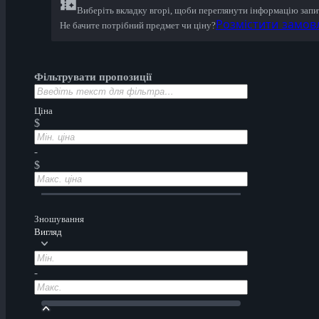
Виберіть вкладку вгорі, щоби переглянути інформацію зап
Розмістити замов
Не бачите потрібний предмет чи ціну?
Фільтрувати пропозиції
Ціна
$
-
$
Зношування
Вигляд
-