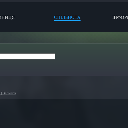
МНИЦЯ
СПІЛЬНОТА
ІНФОР
| Засмаглі