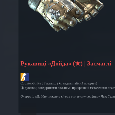
Рукавиці «Дойда» (★) | Засмаглі
Counter-Strike 2
Рукавиці (★, надзвичайний предмет)
Ці рукавиці з відкритими пальцями прикрашені металевими плас
Операція «Дойда» поклала кінець рум’яному снайперу Чезу Терн