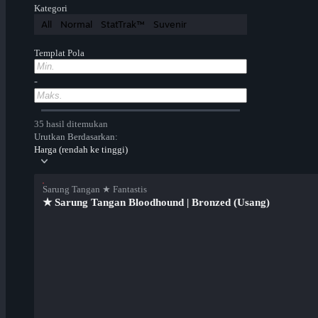
Kategori
All
Normal
StatTrak™
Suvenir
Templat Pola
-
35 hasil ditemukan
Urutkan Berdasarkan:
Harga (rendah ke tinggi)
Sarung Tangan ★ Fantastis
★ Sarung Tangan Bloodhound | Bronzed (Usang)