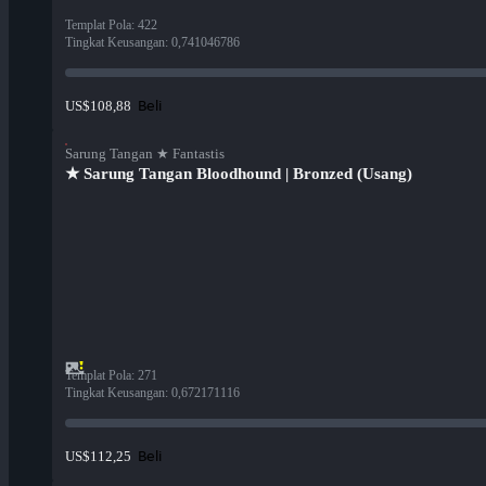
Templat Pola
:
422
Tingkat Keusangan
:
0,741046786
Beli
US$108,88
Sarung Tangan ★ Fantastis
★ Sarung Tangan Bloodhound | Bronzed (Usang)
Templat Pola
:
271
Tingkat Keusangan
:
0,672171116
Beli
US$112,25