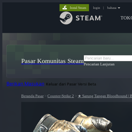
Instal Steam
login
|
bahasa
TOK
Pasar Komunitas Steam
Pencarian Lanjutan
Berikan Masukan
Keluar dari Pasar Versi Beta
Beranda Pasar
>
Counter-Strike 2
>
★ Sarung Tangan Bloodhound | 