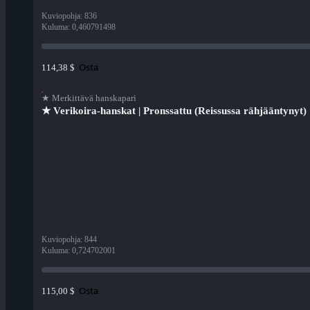
Kuviopohja
:
836
Kuluma
:
0,460791498
Osta
114,38 $
★ Merkittävä hanskapari
★ Verikoira-hanskat | Pronssattu (Reissussa rähjääntynyt)
Kuviopohja
:
844
Kuluma
:
0,724702001
Osta
115,00 $