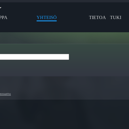
PPA
YHTEISÖ
TIETOA
TUKI
nssattu