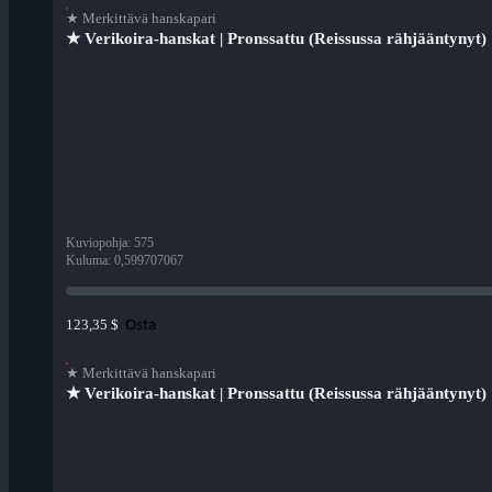
★ Merkittävä hanskapari
★ Verikoira-hanskat | Pronssattu (Reissussa rähjääntynyt)
Kuviopohja
:
575
Kuluma
:
0,599707067
Osta
123,35 $
★ Merkittävä hanskapari
★ Verikoira-hanskat | Pronssattu (Reissussa rähjääntynyt)