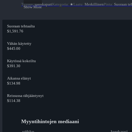
Tyyppi
:
hanskapari
Kategoria
:
★
Laatu
:
Merkillinen
Pinta
:
Suoraan teh
Show More
Suoraan tehtaalta
$1,591.76
Vähän käytetty
$445.00
Käytössä kokeiltu
$391.30
Aikansa elänyt
$134.98
Reissussa rähjääntynyt
$114.38
Myyntihintojen mediaani
viikko
kuukausi