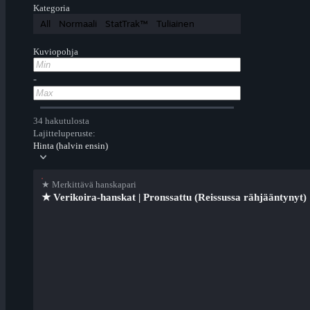
Kategoria
All
Normaali
StatTrak™
Tuliainen
Kuviopohja
-
34 hakutulosta
Lajitteluperuste:
Hinta (halvin ensin)
★ Merkittävä hanskapari
★ Verikoira-hanskat | Pronssattu (Reissussa rähjääntynyt)