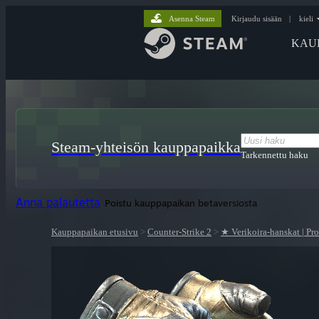
Asenna Steam
Kirjaudu sisään
|
kieli
KAU
Steam-yhteisön kauppapaikka
Tarkennettu haku
Anna palautetta
Poistu kauppapaikan betaversiosta
Kauppapaikan etusivu
>
Counter-Strike 2
>
★ Verikoira-hanskat | Pro