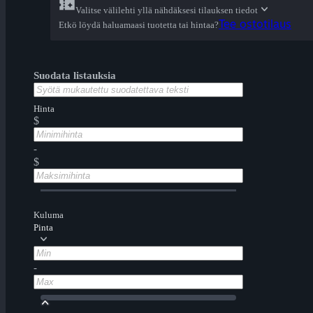
Valitse välilehti yllä nähdäksesi tilauksen tiedot
Tee ostotilaus
Etkö löydä haluamaasi tuotetta tai hintaa?
Suodata listauksia
Hinta
$
-
$
Kuluma
Pinta
-