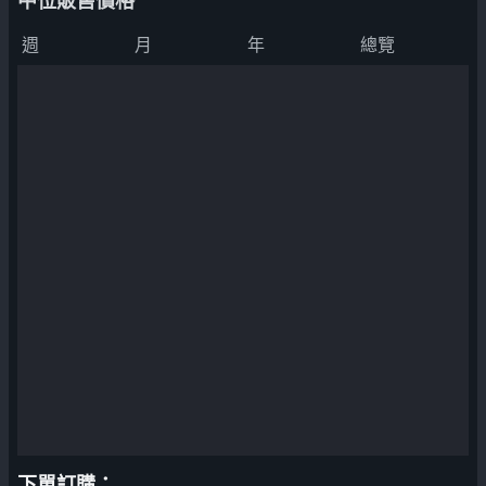
中位販售價格
週
月
年
總覽
下單訂購：