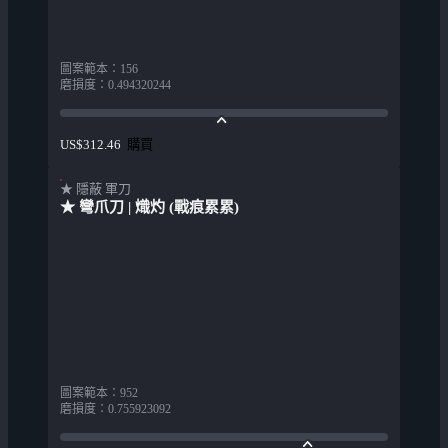
圖案範本
：
156
磨損度
：
0.494320244
購買
US$312.46
★ 隱蔽 軍刀
★ 彎爪刀 | 熾灼 (戰痕累累)
圖案範本
：
952
磨損度
：
0.755923092