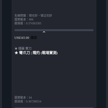
名稱標籤
：
错也好，错过也好
圖案範本
：
994
磨損度
：
0.374363303
購買
US$345.00
★ 隱蔽 軍刀
★ 彎爪刀 | 熾灼 (戰場實測)
圖案範本
：
64
磨損度
：
0.367206514