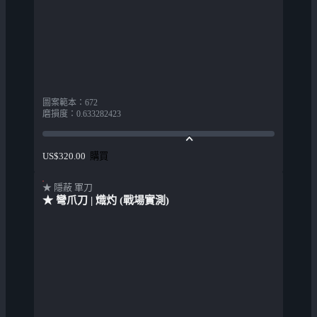
圖案範本
：
672
磨損度
：
0.633282423
購買
US$320.00
★ 隱蔽 軍刀
★ 彎爪刀 | 熾灼 (戰場實測)