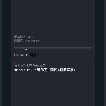
圖案範本
：
485
磨損度
：
0.151599064
購買
US$361.39
★ StatTrak™ 隱蔽 軍刀
★ StatTrak™ 彎爪刀 | 熾灼 (戰痕累累)