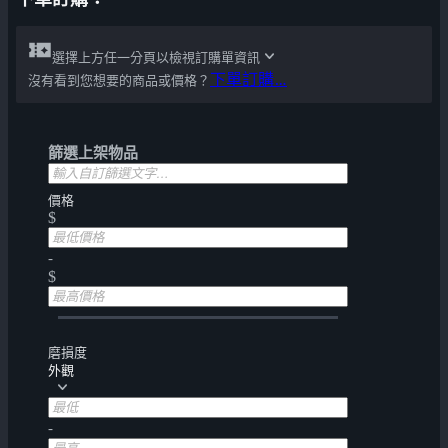
選擇上方任一分頁以檢視訂購單資訊
下單訂購…
沒有看到您想要的商品或價格？
篩選上架物品
價格
$
-
$
磨損度
外觀
-