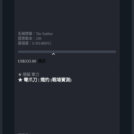
名稱標籤
：
The Stabber
圖案範本
：
249
磨損度
：
0.361486912
購買
US$333.00
★ 隱蔽 軍刀
★ 彎爪刀 | 熾灼 (戰場實測)