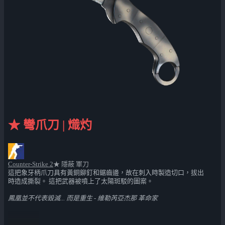
★ 彎爪刀 | 熾灼
Counter-Strike 2
★ 隱蔽 軍刀
這把象牙柄爪刀具有黃銅鉚釘和鋸齒邊，故在刺入時製造切口，拔出
時造成撕裂。 這把武器被噴上了太陽斑駁的圖案。
鳳凰並不代表毀滅... 而是重生 - 維勒芮亞杰那 革命家