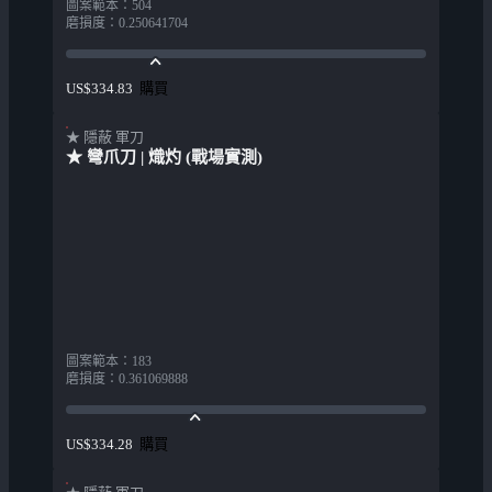
圖案範本
：
504
磨損度
：
0.250641704
購買
US$334.83
★ 隱蔽 軍刀
★ 彎爪刀 | 熾灼 (戰場實測)
圖案範本
：
183
磨損度
：
0.361069888
購買
US$334.28