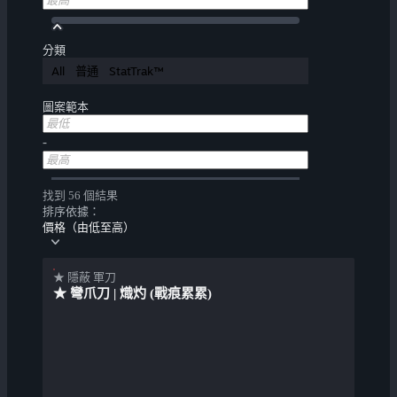
分類
All
普通
StatTrak™
圖案範本
-
找到 56 個結果
排序依據：
價格（由低至高）
★ 隱蔽 軍刀
★ 彎爪刀 | 熾灼 (戰痕累累)