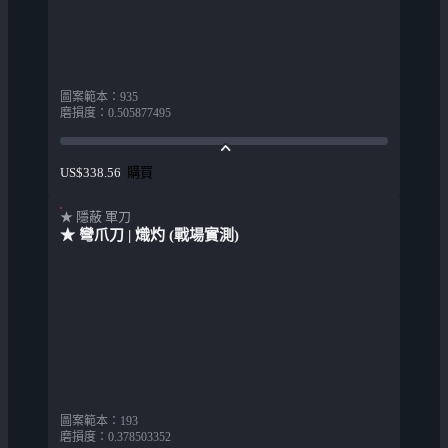
圖案範本
：
935
磨損度
：
0.505877495
購買
US$338.56
★ 隱蔽 軍刀
★ 彎爪刀 | 熾灼 (戰場實測)
圖案範本
：
193
磨損度
：
0.378503352