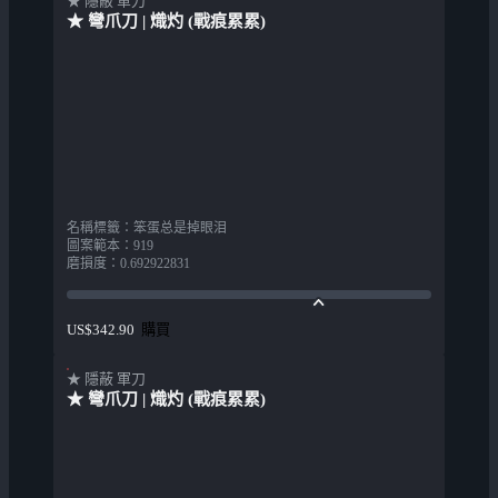
★ 隱蔽 軍刀
★ 彎爪刀 | 熾灼 (戰痕累累)
名稱標籤
：
笨蛋总是掉眼泪
圖案範本
：
919
磨損度
：
0.692922831
購買
US$342.90
★ 隱蔽 軍刀
★ 彎爪刀 | 熾灼 (戰痕累累)