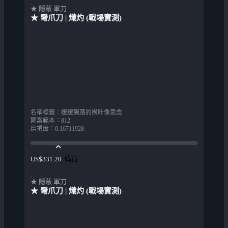
★ 隱蔽 軍刀
★ 彎爪刀 | 熾灼 (戰場實測)
名稱標籤
：
缓缓飘落的枫叶像思念
圖案範本
：
812
磨損度
：
0.16711928
購買
US$331.20
★ 隱蔽 軍刀
★ 彎爪刀 | 熾灼 (戰場實測)