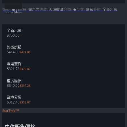
類型
:
軍刀
武器
:
彎爪刀
收藏
:
天涯收藏
分類
:
★
品質
:
隱蔽
外觀
:
全新出廠
Show More
全新出廠
$750.00
--
輕微磨損
$414.00
$474.00
戰場實測
$321.73
$379.82
重度磨損
$340.00
$397.28
戰痕累累
$312.46
$352.67
StatTrak™