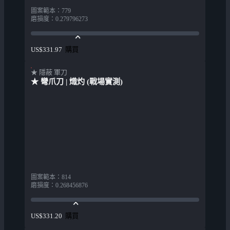
圖案範本
：
779
磨損度
：
0.279796273
購買
US$331.97
★ 隱蔽 軍刀
★ 彎爪刀 | 熾灼 (戰場實測)
圖案範本
：
814
磨損度
：
0.268456876
購買
US$331.20