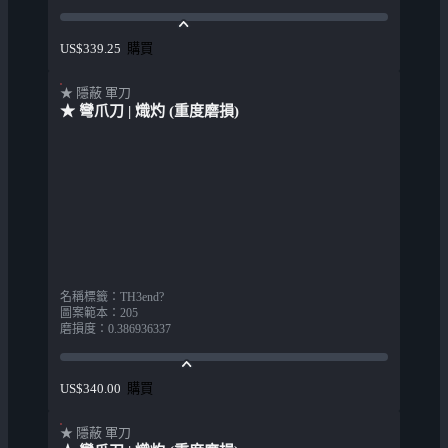
購買
US$339.25
★ 隱蔽 軍刀
★ 彎爪刀 | 熾灼 (重度磨損)
名稱標籤
：
TH3end?
圖案範本
：
205
磨損度
：
0.386936337
購買
US$340.00
★ 隱蔽 軍刀