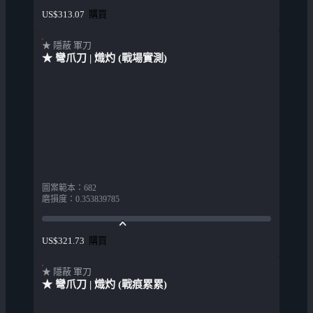
購買
US$313.07
★ 隱蔽 軍刀
★ 彎爪刀 | 熾灼 (戰場實測)
圖案範本
：
682
磨損度
：
0.353839785
購買
US$321.73
★ 隱蔽 軍刀
★ 彎爪刀 | 熾灼 (戰痕累累)