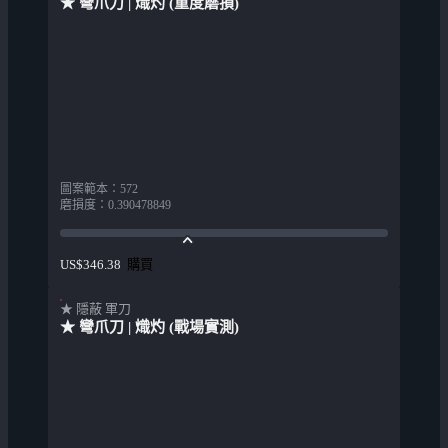
★ 彎爪刀 | 熾灼 (重度磨損)
圖案範本
：
572
磨損度
：
0.390478849
購買
US$346.38
★ 隱蔽 軍刀
★ 彎爪刀 | 熾灼 (戰場實測)