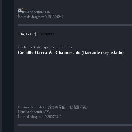
Plantilla de patrón
:
156
Índice de desgaste
:
0.494320244
Comprar
304,95 US$
Cuchillo ★ de aspecto encubierto
Cuchillo Garra ★ | Chamuscado (Bastante desgastado)
Etiqueta de nombre
:
"我终将落俗，但浪漫不死“
Plantilla de patrón
:
823
Índice de desgaste
:
0.38579312