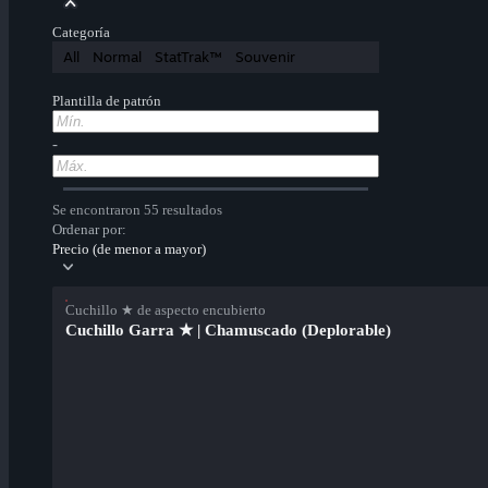
Categoría
All
Normal
StatTrak™
Souvenir
Plantilla de patrón
-
Se encontraron 55 resultados
Ordenar por:
Precio (de menor a mayor)
Cuchillo ★ de aspecto encubierto
Cuchillo Garra ★ | Chamuscado (Deplorable)