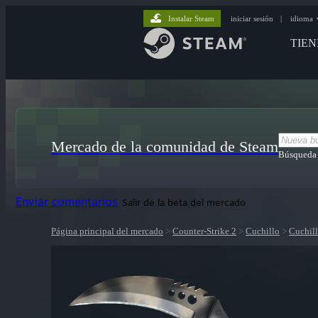
Instalar Steam
iniciar sesión
|
idioma
TIE
Mercado de la comunidad de Steam
Búsqueda
Enviar comentarios
Salir de la beta del mercado
Página principal del mercado
>
Counter-Strike 2
>
Cuchillo
>
Cuchill