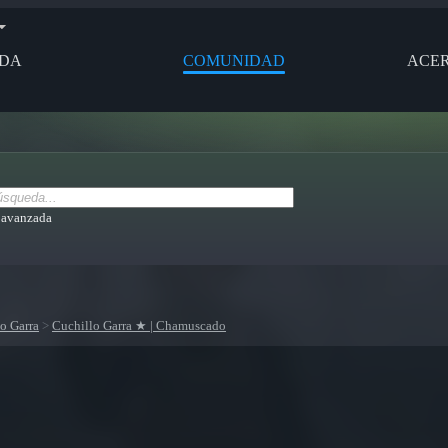
NDA
COMUNIDAD
ACER
 avanzada
o Garra
>
Cuchillo Garra ★ | Chamuscado