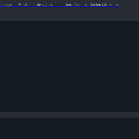
Categoría
:
★
Calidad
:
de aspecto encubierto
Exterior
:
Recién fabricado