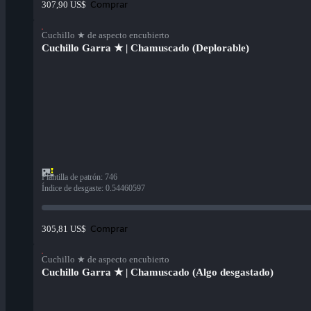
Comprar
307,90 US$
Cuchillo ★ de aspecto encubierto
Cuchillo Garra ★ | Chamuscado (Deplorable)
Plantilla de patrón
:
746
Índice de desgaste
:
0.54460597
Comprar
305,81 US$
Cuchillo ★ de aspecto encubierto
Cuchillo Garra ★ | Chamuscado (Algo desgastado)