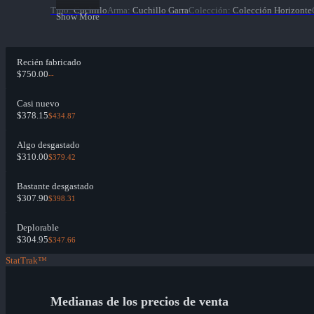
Tipo
:
Cuchillo
Arma
:
Cuchillo Garra
Colección
:
Colección Horizonte
Show More
Recién fabricado
$750.00
--
Casi nuevo
$378.15
$434.87
Algo desgastado
$310.00
$379.42
Bastante desgastado
$307.90
$398.31
Deplorable
$304.95
$347.66
StatTrak™
Medianas de los precios de venta