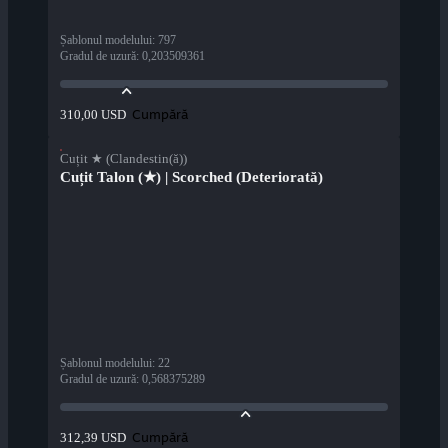
Șablonul modelului
:
797
Gradul de uzură
:
0,203509361
Cumpără
310,00 USD
Cuțit ★ (Clandestin(ă))
Cuțit Talon (★) | Scorched (Deteriorată)
Șablonul modelului
:
22
Gradul de uzură
:
0,568375289
Cumpără
312,39 USD