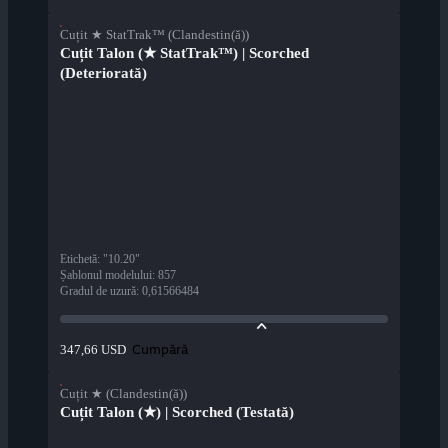
Cuțit ★ StatTrak™ (Clandestin(ă))
Cuțit Talon (★ StatTrak™) | Scorched
(Deteriorată)
Etichetă
:
"10.20"
Șablonul modelului
:
857
Gradul de uzură
:
0,61566484
Cumpără
347,66 USD
Cuțit ★ (Clandestin(ă))
Cuțit Talon (★) | Scorched (Testată)