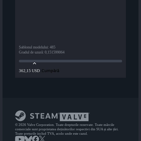
Șablonul modelului
:
485
Gradul de uzură
:
0,151599064
Cumpără
362,15 USD
© 2026 Valve Corporation. Toate drepturile rezervate. Toate mărcile
comerciale sunt proprietatea deținătorilor respectivi din SUA și alte țări.
Toate prețurile includ TVA, acolo unde este cazul.