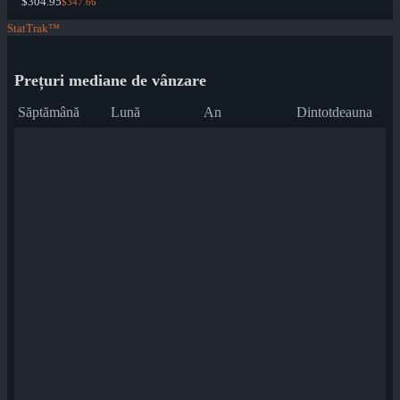
$304.95
$347.66
StatTrak™
Prețuri mediane de vânzare
Săptămână
Lună
An
Dintotdeauna