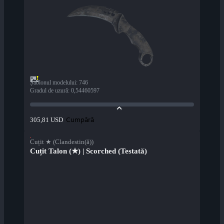
Șablonul modelului
:
746
Gradul de uzură
:
0,54460597
Cumpără
305,81 USD
Cuțit ★ (Clandestin(ă))
Cuțit Talon (★) | Scorched (Testată)