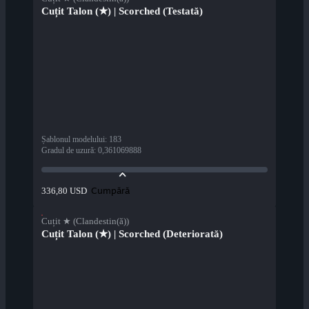
Cuțit Talon (★) | Scorched (Testată)
Șablonul modelului
:
183
Gradul de uzură
:
0,361069888
Cumpără
336,80 USD
Cuțit ★ (Clandestin(ă))
Cuțit Talon (★) | Scorched (Deteriorată)