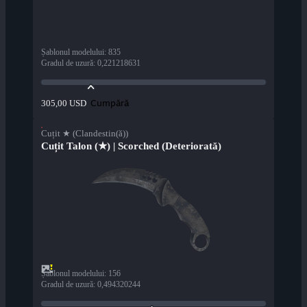
Șablonul modelului
:
835
Gradul de uzură
:
0,221218631
Cumpără
305,00 USD
Cuțit ★ (Clandestin(ă))
Cuțit Talon (★) | Scorched (Deteriorată)
Șablonul modelului
:
156
Gradul de uzură
:
0,494320244