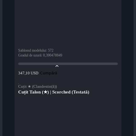
Șablonul modelului
:
572
Gradul de uzură
:
0,390478849
Cumpără
347,10 USD
Cuțit ★ (Clandestin(ă))
Cuțit Talon (★) | Scorched (Testată)