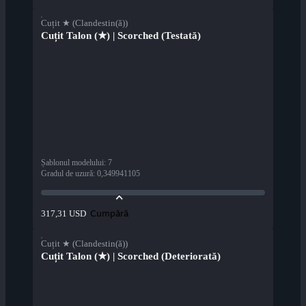
Cuțit ★ (Clandestin(ă))
Cuțit Talon (★) | Scorched (Testată)
Șablonul modelului
:
7
Gradul de uzură
:
0,349941105
Cumpără
317,31 USD
Cuțit ★ (Clandestin(ă))
Cuțit Talon (★) | Scorched (Deteriorată)