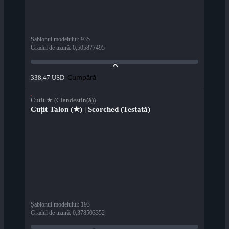
Șablonul modelului
:
935
Gradul de uzură
:
0,505877495
Cumpără
338,47 USD
Cuțit ★ (Clandestin(ă))
Cuțit Talon (★) | Scorched (Testată)
Șablonul modelului
:
193
Gradul de uzură
:
0,378503352