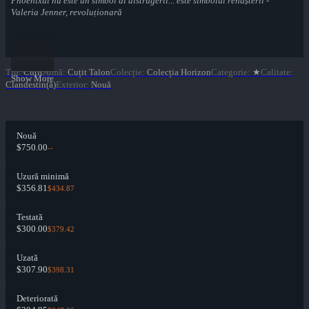
Phoenixul nu este un simbol al distrugerii... este simbolul renașterii -
Valeria Jenner, revoluționară
Tip
:
Cuțit
Armă
:
Cuțit Talon
Colecție
:
Colecția Horizon
Categorie
:
★
Calitate
:
Show More
Clandestin(ă)
Exterior
:
Nouă
Nouă
$750.00
--
Uzură minimă
$356.81
$434.87
Testată
$300.00
$379.42
Uzată
$307.90
$398.31
Deteriorată