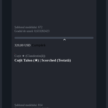
Șablonul modelului
:
672
Gradul de uzură
:
0,633282423
Cumpără
320,00 USD
Cuțit ★ (Clandestin(ă))
Cuțit Talon (★) | Scorched (Testată)
Șablonul modelului
:
814