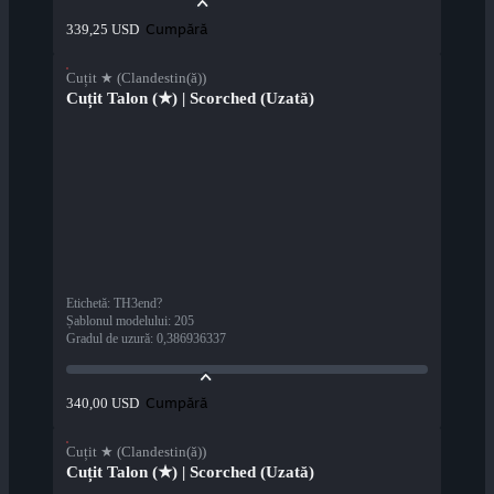
Cumpără
339,25 USD
Cuțit ★ (Clandestin(ă))
Cuțit Talon (★) | Scorched (Uzată)
Etichetă
:
TH3end?
Șablonul modelului
:
205
Gradul de uzură
:
0,386936337
Cumpără
340,00 USD
Cuțit ★ (Clandestin(ă))
Cuțit Talon (★) | Scorched (Uzată)