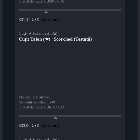
Gradul de uzură
:
0,268456876
Cumpără
331,12 USD
Cuțit ★ (Clandestin(ă))
Cuțit Talon (★) | Scorched (Testată)
Etichetă
:
The Stabber
Șablonul modelului
:
249
Gradul de uzură
:
0,361486912
Cumpără
333,00 USD
Cuțit ★ (Clandestin(ă))