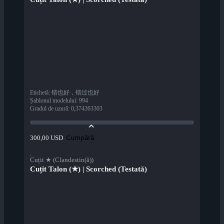
Etichetă
:
错也好，错过也好
Șablonul modelului
:
994
Gradul de uzură
:
0,374363303
Cumpără
300,00 USD
Cuțit ★ (Clandestin(ă))
Cuțit Talon (★) | Scorched (Testată)