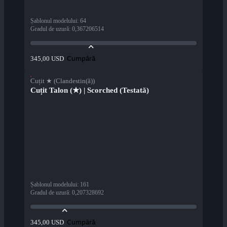
Șablonul modelului
:
64
Gradul de uzură
:
0,367206514
Cumpără
345,00 USD
Cuțit ★ (Clandestin(ă))
Cuțit Talon (★) | Scorched (Testată)
Șablonul modelului
:
161
Gradul de uzură
:
0,207328692
Cumpără
345,00 USD