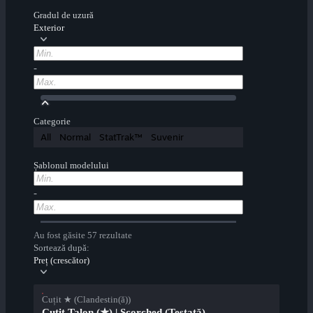
Gradul de uzură
Exterior
-
Categorie
All
Normal
StatTrak™
Suvenir
Șablonul modelului
-
Au fost găsite 57 rezultate
Sortează după:
Preț (crescător)
Cuțit ★ (Clandestin(ă))
Cuțit Talon (★) | Scorched (Testată)