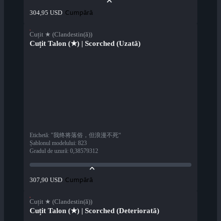
Cumpără
304,95 USD
Cuțit ★ (Clandestin(ă))
Cuțit Talon (★) | Scorched (Uzată)
Etichetă
:
"我终将落俗，但浪漫不死“
Șablonul modelului
:
823
Gradul de uzură
:
0,38579312
Cumpără
307,90 USD
Cuțit ★ (Clandestin(ă))
Cuțit Talon (★) | Scorched (Deteriorată)