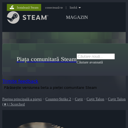
Instalează Steam
conectează-te
|
limbă
MAGAZIN
Piața comunitară Steam
Căutare avansată
Trimite feedback
Părăsește versiunea beta a pieței comunitare Steam
Pagina principală a pieței
>
Counter-Strike 2
>
Cuțit
>
Cuțit Talon
>
Cuțit Talon
(★) | Scorched
lui