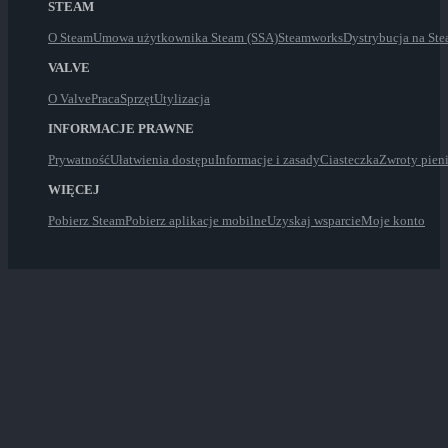
STEAM
O Steam
Umowa użytkownika Steam (SSA)
Steamworks
Dystrybucja na St
VALVE
O Valve
Praca
Sprzęt
Utylizacja
INFORMACJE PRAWNE
Prywatność
Ułatwienia dostępu
Informacje i zasady
Ciasteczka
Zwroty pien
WIĘCEJ
Pobierz Steam
Pobierz aplikacje mobilne
Uzyskaj wsparcie
Moje konto