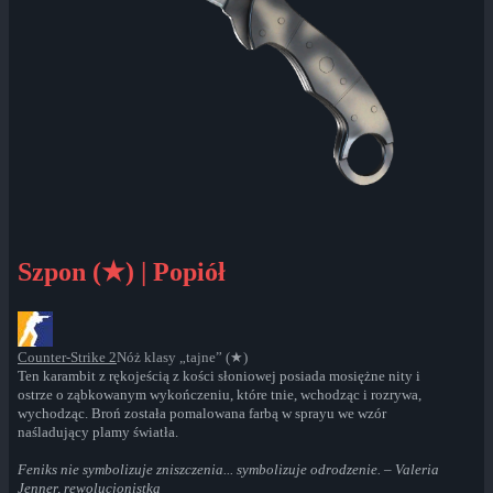
Szpon (★) | Popiół
Counter-Strike 2
Nóż klasy „tajne” (★)
Ten karambit z rękojeścią z kości słoniowej posiada mosiężne nity i
ostrze o ząbkowanym wykończeniu, które tnie, wchodząc i rozrywa,
wychodząc. Broń została pomalowana farbą w sprayu we wzór
naśladujący plamy światła.
Feniks nie symbolizuje zniszczenia... symbolizuje odrodzenie. – Valeria
Jenner, rewolucjonistka