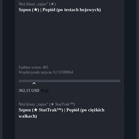
Nóż klasy „tajne” (★)
Szpon (★) | Popiół (po testach bojowych)
Szablon wzoru
:
485
Współczynnik zużycia
:
0,151599064
Kup
362,15 USD
Nóż klasy „tajne” (★ StatTrak™)
Szpon (★ StatTrak™) | Popiół (po ciężkich
walkach)