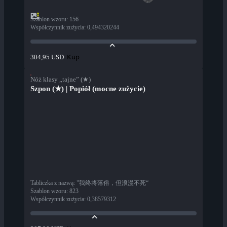
Szablon wzoru
:
156
Współczynnik zużycia
:
0,494320244
Kup
304,95 USD
Nóż klasy „tajne” (★)
Szpon (★) | Popiół (mocne zużycie)
Tabliczka z nazwą
:
"我终将落俗，但浪漫不死“
Szablon wzoru
:
823
Współczynnik zużycia
:
0,38579312