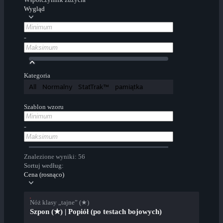
Wygląd
-
Kategoria
All
Normalny
StatTrak™
pamiątka
Szablon wzoru
-
Znalezione wyniki: 56
Sortuj według:
Cena (rosnąco)
Nóż klasy „tajne” (★)
Szpon (★) | Popiół (po testach bojowych)