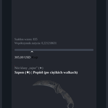
Szablon wzoru
:
835
Współczynnik zużycia
:
0,221218631
Kup
305,00 USD
Nóż klasy „tajne” (★)
Szpon (★) | Popiół (po ciężkich walkach)