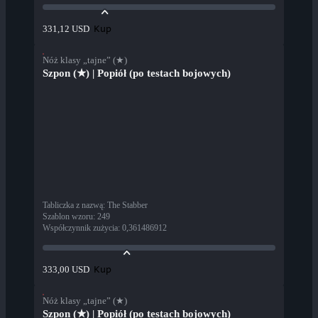
Kup
331,12 USD
Nóż klasy „tajne” (★)
Szpon (★) | Popiół (po testach bojowych)
Tabliczka z nazwą
:
The Stabber
Szablon wzoru
:
249
Współczynnik zużycia
:
0,361486912
Kup
333,00 USD
Nóż klasy „tajne” (★)
Szpon (★) | Popiół (po testach bojowych)