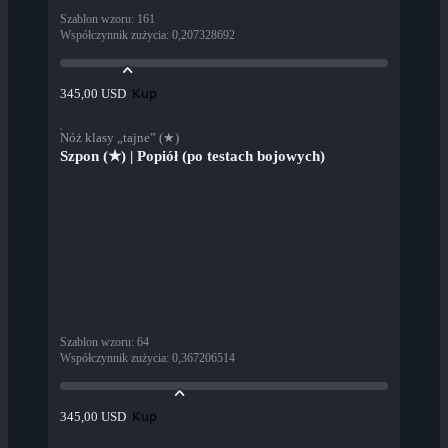
Szablon wzoru
:
161
Współczynnik zużycia
:
0,207328692
Kup
345,00 USD
Nóż klasy „tajne” (★)
Szpon (★) | Popiół (po testach bojowych)
Szablon wzoru
:
64
Współczynnik zużycia
:
0,367206514
Kup
345,00 USD