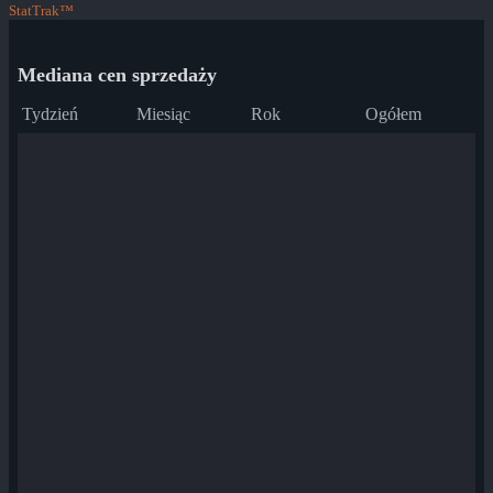
StatTrak™
Mediana cen sprzedaży
Tydzień
Miesiąc
Rok
Ogółem