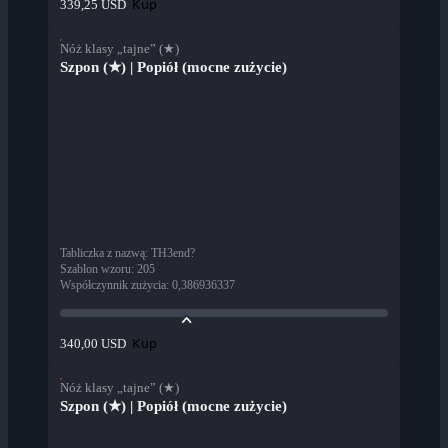
Kup
339,25 USD
Nóż klasy „tajne” (★)
Szpon (★) | Popiół (mocne zużycie)
Tabliczka z nazwą
:
TH3end?
Szablon wzoru
:
205
Współczynnik zużycia
:
0,386936337
Kup
340,00 USD
Nóż klasy „tajne” (★)
Szpon (★) | Popiół (mocne zużycie)