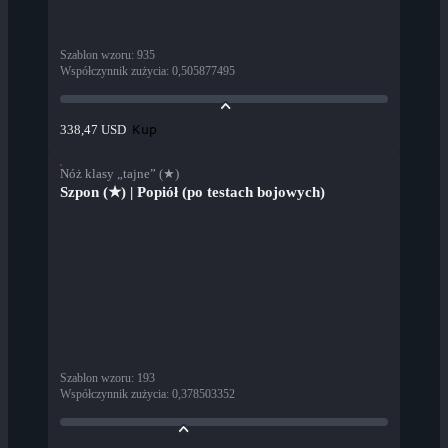
Szablon wzoru
:
935
Współczynnik zużycia
:
0,505877495
Kup
338,47 USD
Nóż klasy „tajne” (★)
Szpon (★) | Popiół (po testach bojowych)
Szablon wzoru
:
193
Współczynnik zużycia
:
0,378503352