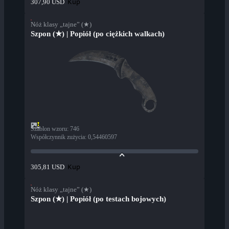
Kup
307,90 USD
Nóż klasy „tajne” (★)
Szpon (★) | Popiół (po ciężkich walkach)
Szablon wzoru
:
746
Współczynnik zużycia
:
0,54460597
Kup
305,81 USD
Nóż klasy „tajne” (★)
Szpon (★) | Popiół (po testach bojowych)