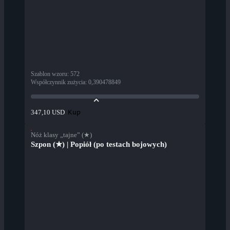
Szablon wzoru
:
572
Współczynnik zużycia
:
0,390478849
Kup
347,10 USD
Nóż klasy „tajne” (★)
Szpon (★) | Popiół (po testach bojowych)