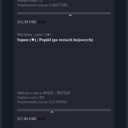
Szablon wzoru
:
22
Współczynnik zużycia
:
0,568375289
Kup
312,39 USD
Nóż klasy „tajne” (★)
Szpon (★) | Popiół (po testach bojowych)
Tabliczka z nazwą
:
错也好，错过也好
Szablon wzoru
:
994
Współczynnik zużycia
:
0,374363303
Kup
317,00 USD