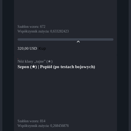
Szablon wzoru
:
672
Współczynnik zużycia
:
0,633282423
Kup
320,00 USD
Nóż klasy „tajne” (★)
Szpon (★) | Popiół (po testach bojowych)
Szablon wzoru
:
814
Współczynnik zużycia
:
0,268456876