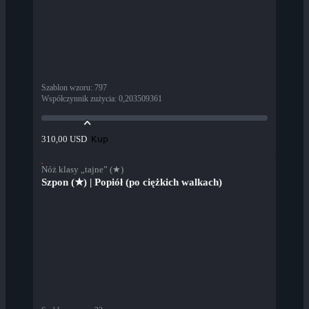
Szablon wzoru
:
797
Współczynnik zużycia
:
0,203509361
Kup
310,00 USD
Nóż klasy „tajne” (★)
Szpon (★) | Popiół (po ciężkich walkach)