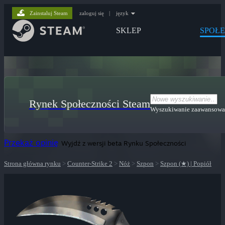
Zainstaluj Steam
zaloguj się
|
język
SKLEP
SPOŁ
Rynek Społeczności Steam
Wyszukiwanie zaawansow
Przekaż opinię
Wyjdź z wersji beta Rynku Społeczności
Strona główna rynku
>
Counter-Strike 2
>
Nóż
>
Szpon
>
Szpon (★) | Popiół