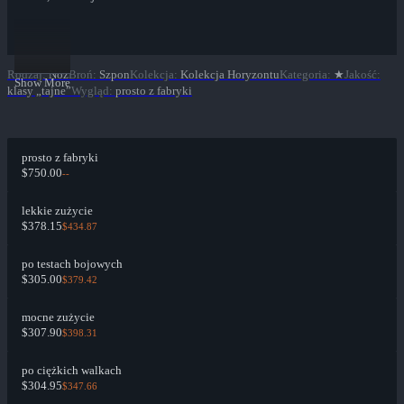
Rodzaj
:
Nóż
Broń
:
Szpon
Kolekcja
:
Kolekcja Horyzontu
Kategoria
:
★
Jakość
:
Show More
klasy „tajne”
Wygląd
:
prosto z fabryki
prosto z fabryki
$750.00
--
lekkie zużycie
$378.15
$434.87
po testach bojowych
$305.00
$379.42
mocne zużycie
$307.90
$398.31
po ciężkich walkach
$304.95
$347.66