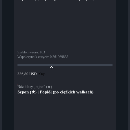
Szablon wzoru
:
183
Współczynnik zużycia
:
0,361069888
Kup
336,80 USD
Nóż klasy „tajne” (★)
Szpon (★) | Popiół (po ciężkich walkach)