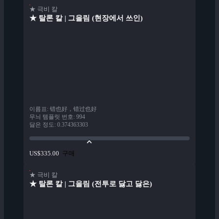
★ 극비 칼
★ 탈론 칼 | 그을림 (현장에서 쓰인)
이름표
:
错也好，错过也好
무늬 템플릿 번호
:
994
닳은 정도
:
0.374363303
구매
US$335.00
★ 극비 칼
★ 탈론 칼 | 그을림 (전투로 닳고 닳은)