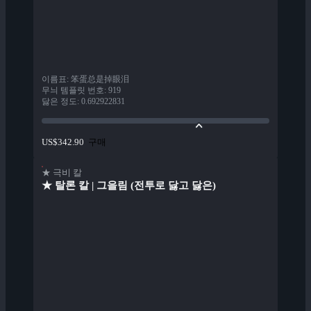
이름표
:
笨蛋总是掉眼泪
무늬 템플릿 번호
:
919
닳은 정도
:
0.692922831
구매
US$342.90
★ 극비 칼
★ 탈론 칼 | 그을림 (전투로 닳고 닳은)