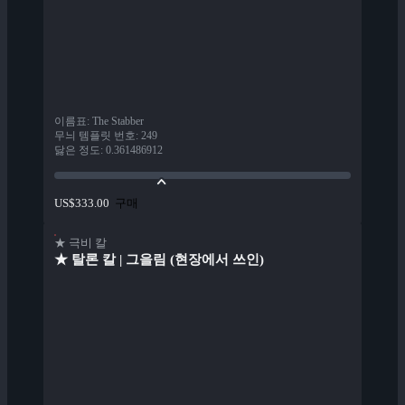
이름표
:
The Stabber
무늬 템플릿 번호
:
249
닳은 정도
:
0.361486912
구매
US$333.00
★ 극비 칼
★ 탈론 칼 | 그을림 (현장에서 쓰인)