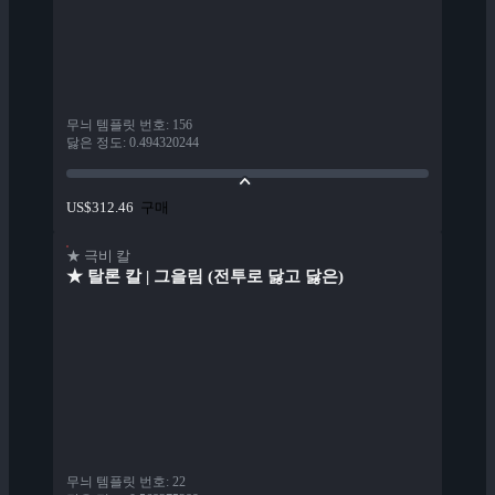
무늬 템플릿 번호
:
156
닳은 정도
:
0.494320244
구매
US$312.46
★ 극비 칼
★ 탈론 칼 | 그을림 (전투로 닳고 닳은)
무늬 템플릿 번호
:
22