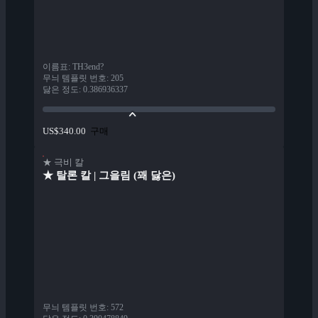
이름표
:
TH3end?
무늬 템플릿 번호
:
205
닳은 정도
:
0.386936337
구매
US$340.00
★ 극비 칼
★ 탈론 칼 | 그을림 (꽤 닳은)
무늬 템플릿 번호
:
572