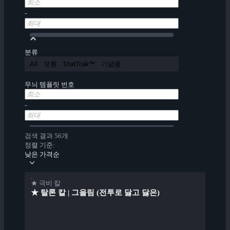
-
분류
All
보통
StatTrak™
기념품
무늬 템플릿 번호
-
검색 결과 56개
정렬 기준:
낮은 가격순
★ 극비 칼
★ 탈론 칼 | 그을림 (전투로 닳고 닳은)