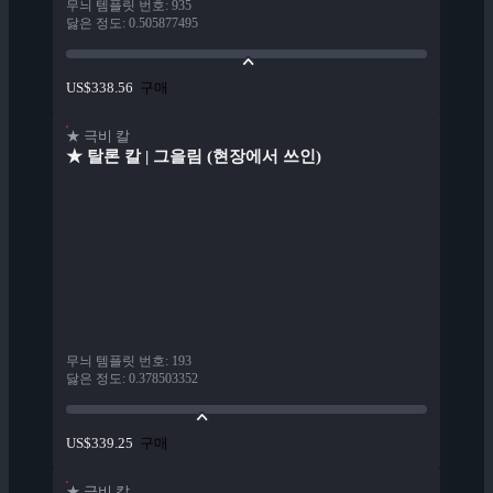
무늬 템플릿 번호
:
935
닳은 정도
:
0.505877495
구매
US$338.56
★ 극비 칼
★ 탈론 칼 | 그을림 (현장에서 쓰인)
무늬 템플릿 번호
:
193
닳은 정도
:
0.378503352
구매
US$339.25
★ 극비 칼