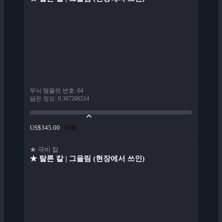
무늬 템플릿 번호
:
64
닳은 정도
:
0.367206514
구매
US$345.00
★ 극비 칼
★ 탈론 칼 | 그을림 (현장에서 쓰인)