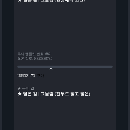
★ 탈론 칼 | 그을림 (현장에서 쓰인)
무늬 템플릿 번호
:
682
닳은 정도
:
0.353839785
구매
US$321.73
★ 극비 칼
★ 탈론 칼 | 그을림 (전투로 닳고 닳은)