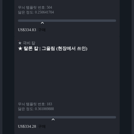
무늬 템플릿 번호
:
504
닳은 정도
:
0.250641704
구매
US$334.83
★ 극비 칼
★ 탈론 칼 | 그을림 (현장에서 쓰인)
무늬 템플릿 번호
:
183
닳은 정도
:
0.361069888
구매
US$334.28