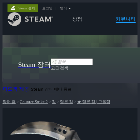
Steam 설치
로그인
|
언어
상점
커뮤니티
Steam 장터
고급 검색
피드백 제공
Steam 장터 베타 종료
장터 홈
>
Counter-Strike 2
>
칼
>
탈론 칼
>
★ 탈론 칼 | 그을림