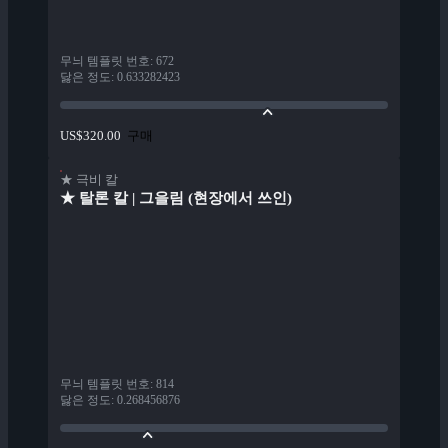
무늬 템플릿 번호
:
672
닳은 정도
:
0.633282423
구매
US$320.00
★ 극비 칼
★ 탈론 칼 | 그을림 (현장에서 쓰인)
무늬 템플릿 번호
:
814
닳은 정도
:
0.268456876