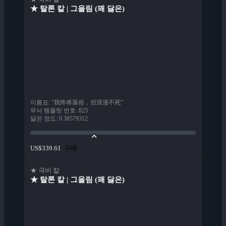
★ 탈론 칼 | 그을림 (꽤 닳은)
이름표
:
"我终将落俗，但浪漫不死“
무늬 템플릿 번호
:
823
닳은 정도
:
0.38579312
구매
US$339.61
★ 극비 칼
★ 탈론 칼 | 그을림 (꽤 닳은)