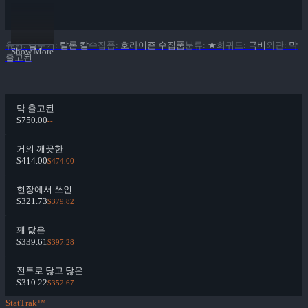
유형
:
칼
무기
:
탈론 칼
수집품
:
호라이즌 수집품
분류
:
★
희귀도
:
극비
외관
:
막
Show More
출고된
막 출고된
$750.00
--
거의 깨끗한
$414.00
$474.00
현장에서 쓰인
$321.73
$379.82
꽤 닳은
$339.61
$397.28
전투로 닳고 닳은
$310.22
$352.67
StatTrak™