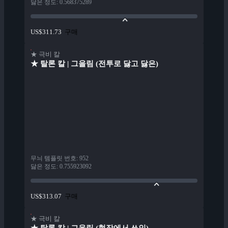
닳은 정도
:
0.568375289
구매
US$311.73
★ 극비 칼
★ 탈론 칼 | 그을림 (전투로 닳고 닳은)
무늬 템플릿 번호
:
952
닳은 정도
:
0.755923092
구매
US$313.07
★ 극비 칼