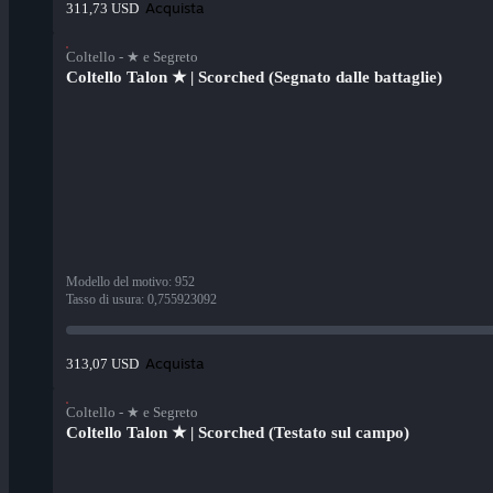
Acquista
311,73 USD
Coltello - ★ e Segreto
Coltello Talon ★ | Scorched (Segnato dalle battaglie)
Modello del motivo
:
952
Tasso di usura
:
0,755923092
Acquista
313,07 USD
Coltello - ★ e Segreto
Coltello Talon ★ | Scorched (Testato sul campo)