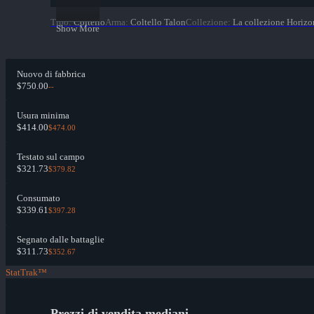
Tipo
:
Coltello
Arma
:
Coltello Talon
Collezione
:
La collezione Horizo
Show More
Nuovo di fabbrica
$750.00
--
Usura minima
$414.00
$474.00
Testato sul campo
$321.73
$379.82
Consumato
$339.61
$397.28
Segnato dalle battaglie
$311.73
$352.67
StatTrak™
Prezzi di vendita mediani