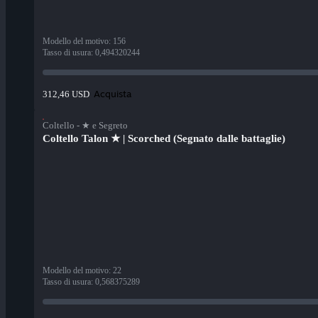
Modello del motivo
:
156
Tasso di usura
:
0,494320244
Acquista
312,46 USD
Coltello - ★ e Segreto
Coltello Talon ★ | Scorched (Segnato dalle battaglie)
Modello del motivo
:
22
Tasso di usura
:
0,568375289