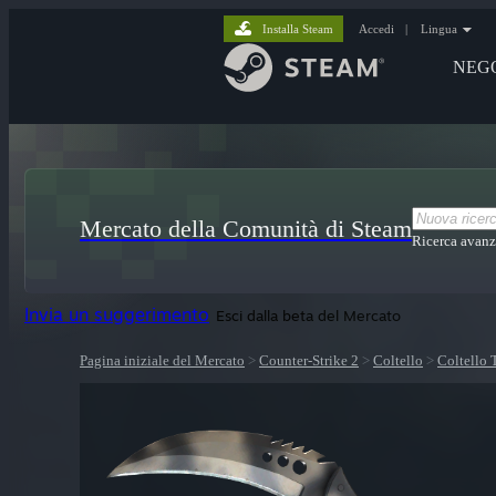
Installa Steam
Accedi
|
Lingua
NEG
Mercato della Comunità di Steam
Ricerca avanz
Invia un suggerimento
Esci dalla beta del Mercato
Pagina iniziale del Mercato
>
Counter-Strike 2
>
Coltello
>
Coltello 