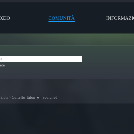
OZIO
COMUNITÀ
INFORMAZI
ata
Talon
>
Coltello Talon ★ | Scorched