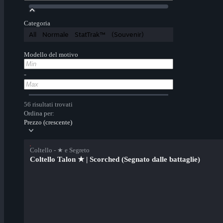
Categoria
All
Normale
StatTrak™
(Souvenir)
Modello del motivo
-
56 risultati trovati
Ordina per:
Prezzo (crescente)
Coltello - ★ e Segreto
Coltello Talon ★ | Scorched (Segnato dalle battaglie)