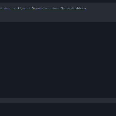
n
Categoria
:
★
Qualità
:
Segreto
Condizioni
:
Nuovo di fabbrica