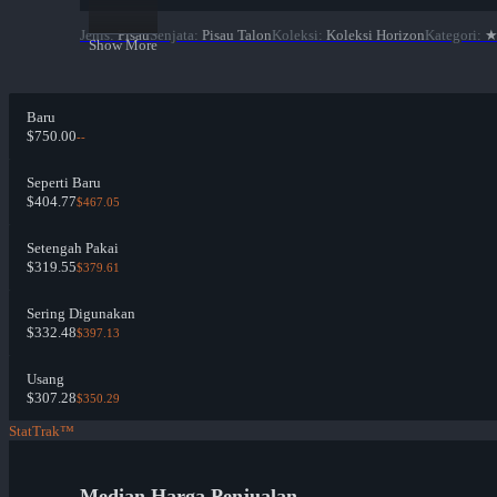
Jenis
:
Pisau
Senjata
:
Pisau Talon
Koleksi
:
Koleksi Horizon
Kategori
:
Show More
Baru
$750.00
--
Seperti Baru
$404.77
$467.05
Setengah Pakai
$319.55
$379.61
Sering Digunakan
$332.48
$397.13
Usang
$307.28
$350.29
StatTrak™
Median Harga Penjualan