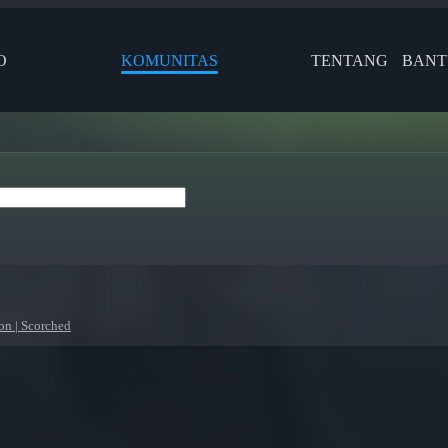
O
KOMUNITAS
TENTANG
BAN
on | Scorched