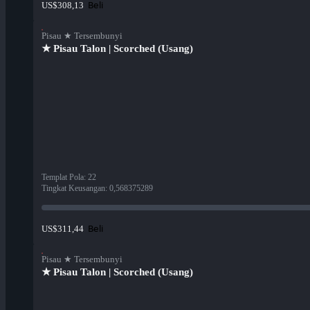
Beli
US$308,13
Pisau ★ Tersembunyi
★ Pisau Talon | Scorched (Usang)
Templat Pola
:
22
Tingkat Keusangan
:
0,568375289
Beli
US$311,44
Pisau ★ Tersembunyi
★ Pisau Talon | Scorched (Usang)