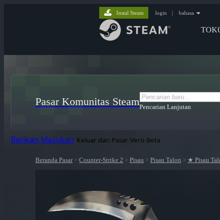
Instal Steam
login
|
bahasa
TOK
Pasar Komunitas Steam
Pencarian Lanjutan
Berikan Masukan
Keluar dari Pasar Versi Beta
Beranda Pasar
>
Counter-Strike 2
>
Pisau
>
Pisau Talon
>
★ Pisau Tal