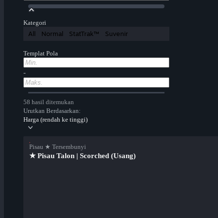
Kategori
All
Normal
StatTrak™
Suvenir
Templat Pola
-
58 hasil ditemukan
Urutkan Berdasarkan:
Harga (rendah ke tinggi)
Pisau ★ Tersembunyi
★ Pisau Talon | Scorched (Usang)