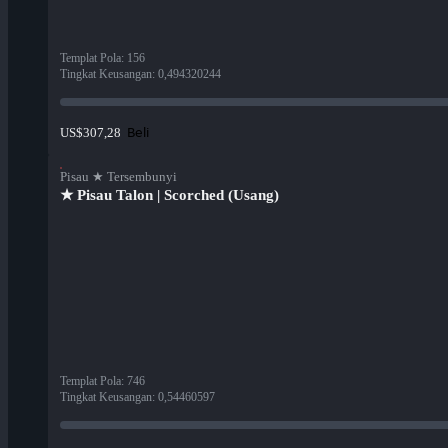
Templat Pola
:
156
Tingkat Keusangan
:
0,494320244
Beli
US$307,28
Pisau ★ Tersembunyi
★ Pisau Talon | Scorched (Usang)
Templat Pola
:
746
Tingkat Keusangan
:
0,54460597