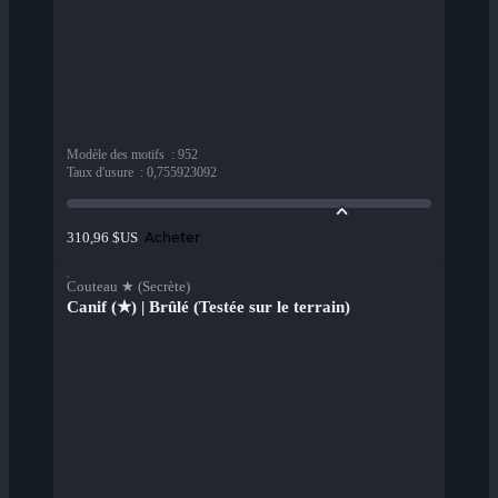
Modèle des motifs
:
952
Taux d'usure
:
0,755923092
Acheter
310,96 $US
Couteau ★ (Secrète)
Canif (★) | Brûlé (Testée sur le terrain)