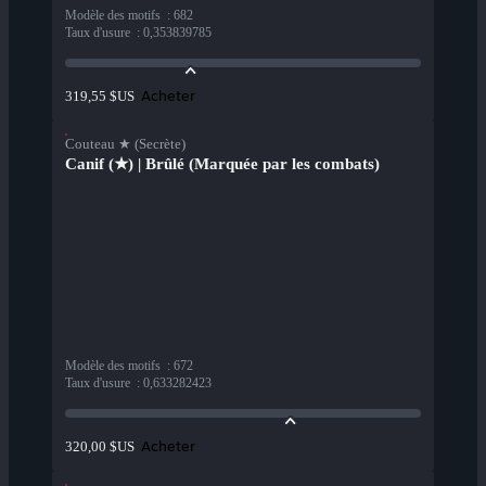
Modèle des motifs
:
682
Taux d'usure
:
0,353839785
Acheter
319,55 $US
Couteau ★ (Secrète)
Canif (★) | Brûlé (Marquée par les combats)
Modèle des motifs
:
672
Taux d'usure
:
0,633282423
Acheter
320,00 $US