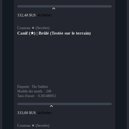
Acheter
332,48 $US
Couteau ★ (Secrète)
Canif (★) | Brûlé (Testée sur le terrain)
Étiquette
:
The Stabber
Modèle des motifs
:
249
Taux d'usure
:
0,361486912
Acheter
333,00 $US
Couteau ★ (Secrète)