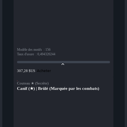
Modèle des motifs
:
156
Taux d'usure
:
0,494320244
Acheter
307,28 $US
Couteau ★ (Secrète)
Canif (★) | Brûlé (Marquée par les combats)