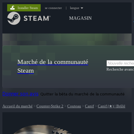
Installer Steam
se connecter
|
langue
MAGASIN
Marché de la communauté
Steam
Recherche avanc
Donner son avis
Quitter la bêta du marché de la communauté
Accueil du marché
>
Counter-Strike 2
>
Couteau
>
Canif
>
Canif (★) | Brûlé