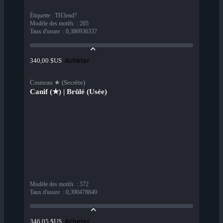
Étiquette
:
TH3end?
Modèle des motifs
:
205
Taux d'usure
:
0,386936337
Acheter
340,00 $US
Couteau ★ (Secrète)
Canif (★) | Brûlé (Usée)
Modèle des motifs
:
572
Taux d'usure
:
0,390478849
Acheter
346,05 $US