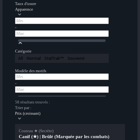
Taux d'usure
Apparence
-
Catégorie
All
Normal
StatTrak™
Souvenir
Modèle des motifs
-
58 résultats trouvés :
Trier par :
Prix (croissant)
Couteau ★ (Secrète)
Canif (★) | Brûlé (Marquée par les combats)