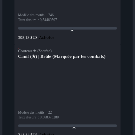
Modèle des motifs
:
746
Taux d'usure
:
0,54460597
Acheter
308,13 $US
Couteau ★ (Secrète)
Canif (★) | Brûlé (Marquée par les combats)
Modèle des motifs
:
22
Taux d'usure
:
0,568375289
Acheter
311,44 $US