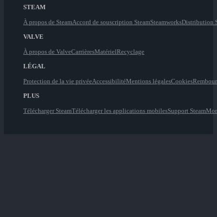
STEAM
À propos de Steam
Accord de souscription Steam
Steamworks
Distribution
VALVE
À propos de Valve
Carrières
Matériel
Recyclage
LÉGAL
Protection de la vie privée
Accessibilité
Mentions légales
Cookies
Rembour
PLUS
Télécharger Steam
Télécharger les applications mobiles
Support Steam
Mon