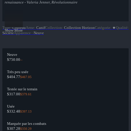
renaissance - Valeria Jenner, Révolutionnaire
Type
:
Couteau
Arme
:
Canif
Collection
:
Collection Horizon
Catégorie
:
★
Qualité
:
Show More
Secrète
Apparence
:
Neuve
Neuve
$750.00
--
Très peu usée
$404.77
$467.05
Testée sur le terrain
$317.00
$379.61
Usée
$332.48
$397.13
Marquée par les combats
$307.28
$350.29