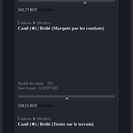
Acheter
342,73 $US
Couteau ★ (Secrète)
Canif (★) | Brûlé (Marquée par les combats)
Modèle des motifs
:
935
Taux d'usure
:
0,505877495
Acheter
338,51 $US
Couteau ★ (Secrète)
Canif (★) | Brûlé (Testée sur le terrain)