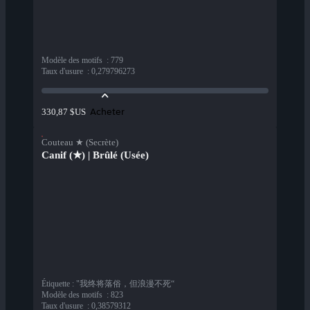
Modèle des motifs
:
779
Taux d'usure
:
0,279796273
Acheter
330,87 $US
Couteau ★ (Secrète)
Canif (★) | Brûlé (Usée)
Étiquette
:
"我终将落俗，但浪漫不死“
Modèle des motifs
:
823
Taux d'usure
:
0,38579312