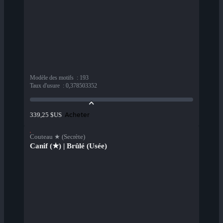
Modèle des motifs
:
193
Taux d'usure
:
0,378503352
Acheter
339,25 $US
Couteau ★ (Secrète)
Canif (★) | Brûlé (Usée)