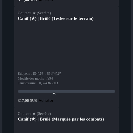
Couteau ★ (Secrète)
Canif (★) | Brûlé (Testée sur le terrain)
Étiquette
:
错也好，错过也好
Modèle des motifs
:
994
Taux d'usure
:
0,374363303
Acheter
317,00 $US
Couteau ★ (Secrète)
Canif (★) | Brûlé (Marquée par les combats)