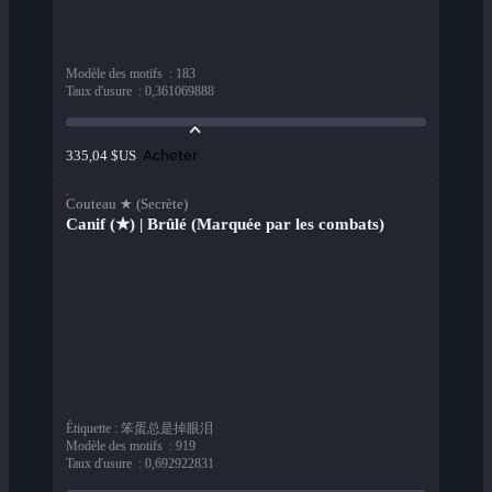
Modèle des motifs
:
183
Taux d'usure
:
0,361069888
Acheter
335,04 $US
Couteau ★ (Secrète)
Canif (★) | Brûlé (Marquée par les combats)
Étiquette
:
笨蛋总是掉眼泪
Modèle des motifs
:
919
Taux d'usure
:
0,692922831