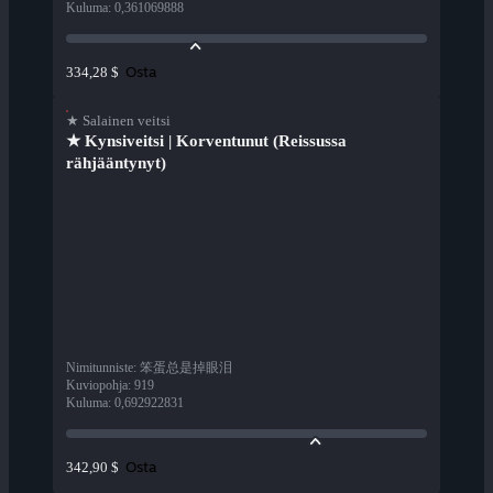
Kuluma
:
0,361069888
Osta
334,28 $
★ Salainen veitsi
★ Kynsiveitsi | Korventunut (Reissussa
rähjääntynyt)
Nimitunniste
:
笨蛋总是掉眼泪
Kuviopohja
:
919
Kuluma
:
0,692922831
Osta
342,90 $