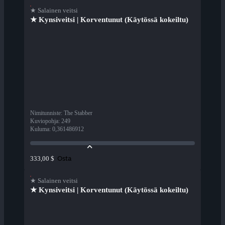
★ Salainen veitsi
★ Kynsiveitsi | Korventunut (Käytössä kokeiltu)
Nimitunniste
:
The Stabber
Kuviopohja
:
249
Kuluma
:
0,361486912
Osta
333,00 $
★ Salainen veitsi
★ Kynsiveitsi | Korventunut (Käytössä kokeiltu)