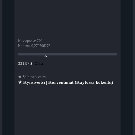
Kuviopohja
:
779
Kuluma
:
0,279796273
Osta
331,97 $
★ Salainen veitsi
★ Kynsiveitsi | Korventunut (Käytössä kokeiltu)