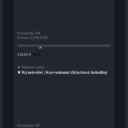
Kuviopohja
:
504
Kuluma
:
0,250641704
Osta
334,83 $
★ Salainen veitsi
★ Kynsiveitsi | Korventunut (Käytössä kokeiltu)
Kuviopohja
:
183