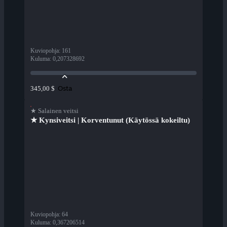
Kuviopohja
:
161
Kuluma
:
0,207328692
Osta
345,00 $
★ Salainen veitsi
★ Kynsiveitsi | Korventunut (Käytössä kokeiltu)
Kuviopohja
:
64
Kuluma
:
0,367206514