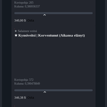
Kuviopohja
:
205
Kuluma
:
0,386936337
Osta
340,00 $
★ Salainen veitsi
★ Kynsiveitsi | Korventunut (Aikansa elänyt)
Kuviopohja
:
572
Kuluma
:
0,390478849
Osta
346,38 $