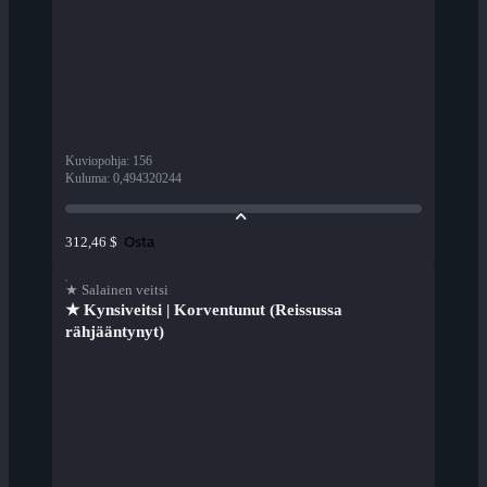
Kuviopohja
:
156
Kuluma
:
0,494320244
Osta
312,46 $
★ Salainen veitsi
★ Kynsiveitsi | Korventunut (Reissussa
rähjääntynyt)