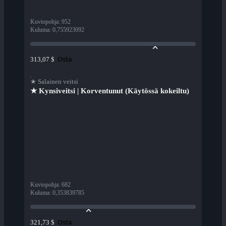
Kuviopohja
:
952
Kuluma
:
0,755923092
Osta
313,07 $
★ Salainen veitsi
★ Kynsiveitsi | Korventunut (Käytössä kokeiltu)
Kuviopohja
:
682
Kuluma
:
0,353839785
Osta
321,73 $