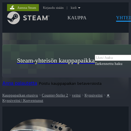
Asenna Steam
Kirjaudu sisään
|
kieli
KAUPPA
YHTEI
Steam-yhteisön kauppapaikka
Tarkennettu haku
Anna palautetta
Poistu kauppapaikan betaversiosta
Kauppapaikan etusivu
>
Counter-Strike 2
>
veitsi
>
Kynsiveitsi
>
★
Kynsiveitsi | Korventunut