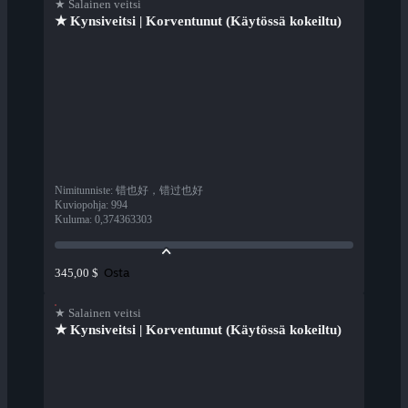
★ Salainen veitsi
★ Kynsiveitsi | Korventunut (Käytössä kokeiltu)
Nimitunniste
:
错也好，错过也好
Kuviopohja
:
994
Kuluma
:
0,374363303
Osta
345,00 $
★ Salainen veitsi
★ Kynsiveitsi | Korventunut (Käytössä kokeiltu)