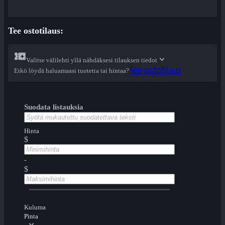
Tee ostotilaus:
Valitse välilehti yllä nähdäksesi tilauksen tiedot
Tee ostotilaus
Etkö löydä haluamaasi tuotetta tai hintaa?
Suodata listauksia
Hinta
$
-
$
Kuluma
Pinta