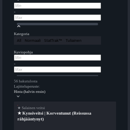
-
Kategoria
All
Normaali
StatTrak™
Tuliainen
Kuviopohja
-
56 hakutulosta
Lajitteluperuste:
Hinta (halvin ensin)
★ Salainen veitsi
★ Kynsiveitsi | Korventunut (Reissussa
rähjääntynyt)