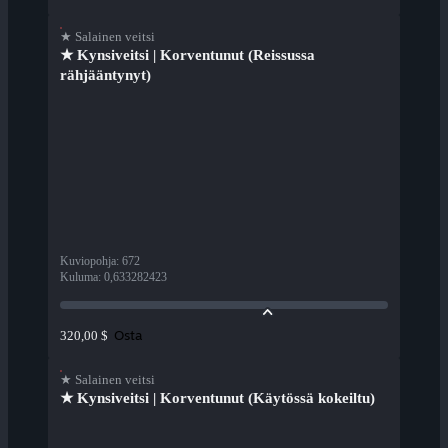
★ Salainen veitsi
★ Kynsiveitsi | Korventunut (Reissussa
rähjääntynyt)
Kuviopohja
:
672
Kuluma
:
0,633282423
Osta
320,00 $
★ Salainen veitsi
★ Kynsiveitsi | Korventunut (Käytössä kokeiltu)