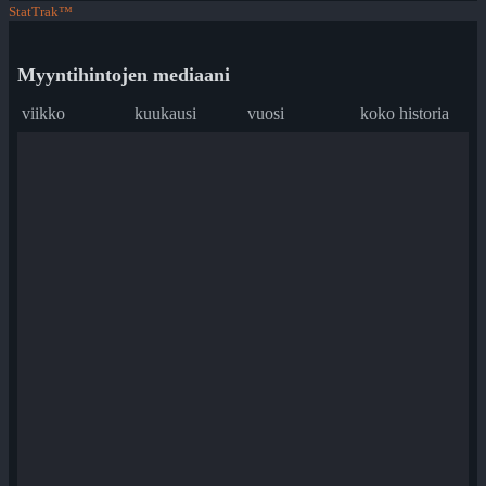
StatTrak™
Myyntihintojen mediaani
viikko
kuukausi
vuosi
koko historia