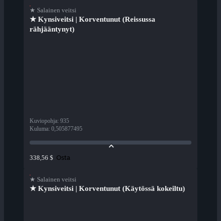
★ Salainen veitsi
★ Kynsiveitsi | Korventunut (Reissussa
rähjääntynyt)
Kuviopohja
:
935
Kuluma
:
0,505877495
Osta
338,56 $
★ Salainen veitsi
★ Kynsiveitsi | Korventunut (Käytössä kokeiltu)