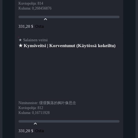
Kuviopohja
:
814
Kuluma
:
0,268456876
Osta
331,20 $
★ Salainen veitsi
★ Kynsiveitsi | Korventunut (Käytössä kokeiltu)
Nimitunniste
:
缓缓飘落的枫叶像思念
Kuviopohja
:
812
Kuluma
:
0,16711928
Osta
331,20 $