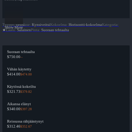
Tyyppi
:
veitsi
ase
:
Kynsiveitsi
Kokoelma
:
Horisontti-kokoelma
Kategoria
:
Show More
★
Laatu
:
Salainen
Pinta
:
Suoraan tehtaalta
Suoraan tehtaalta
$750.00
--
Vähän käytetty
$414.00
$474.00
Käytössä kokeiltu
$321.73
$379.82
Aikansa elänyt
$340.00
$397.28
Reissussa rähjääntynyt
$312.46
$352.67