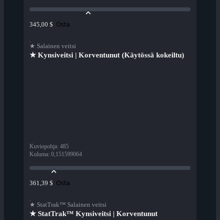
Osta
345,00 $
★ Salainen veitsi
★ Kynsiveitsi | Korventunut (Käytössä kokeiltu)
Kuviopohja
:
485
Kuluma
:
0,151599064
Osta
361,39 $
★ StatTrak™ Salainen veitsi
★ StatTrak™ Kynsiveitsi | Korventunut