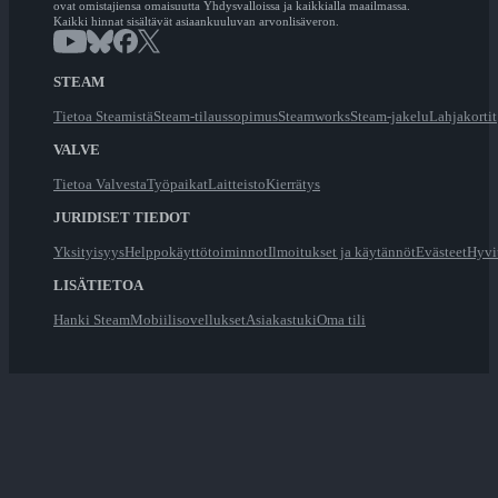
ovat omistajiensa omaisuutta Yhdysvalloissa ja kaikkialla maailmassa.
Kaikki hinnat sisältävät asiaankuuluvan arvonlisäveron.
STEAM
Tietoa Steamistä
Steam-tilaussopimus
Steamworks
Steam-jakelu
Lahjakortit
VALVE
Tietoa Valvesta
Työpaikat
Laitteisto
Kierrätys
JURIDISET TIEDOT
Yksityisyys
Helppokäyttötoiminnot
Ilmoitukset ja käytännöt
Evästeet
Hyvi
LISÄTIETOA
Hanki Steam
Mobiilisovellukset
Asiakastuki
Oma tili