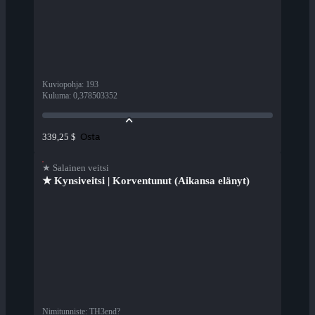
Kuviopohja
:
193
Kuluma
:
0,378503352
Osta
339,25 $
★ Salainen veitsi
★ Kynsiveitsi | Korventunut (Aikansa elänyt)
Nimitunniste
:
TH3end?