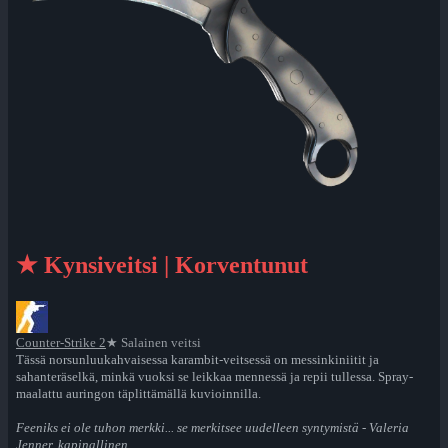
★ Kynsiveitsi | Korventunut
Counter-Strike 2
★ Salainen veitsi
Tässä norsunluukahvaisessa karambit-veitsessä on messinkiniitit ja
sahanteräselkä, minkä vuoksi se leikkaa mennessä ja repii tullessa. Spray-
maalattu auringon täplittämällä kuvioinnilla.
Feeniks ei ole tuhon merkki... se merkitsee uudelleen syntymistä - Valeria
Jenner, kapinallinen