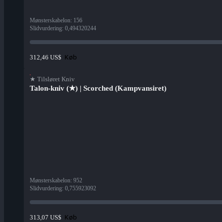
Mønsterskabelon
:
156
Slidvurdering
:
0,494320244
Køb
312,46 US$
★ Tilsløret Kniv
Talon-kniv (★) | Scorched (Kampvansiret)
Mønsterskabelon
:
952
Slidvurdering
:
0,755923092
Køb
313,07 US$