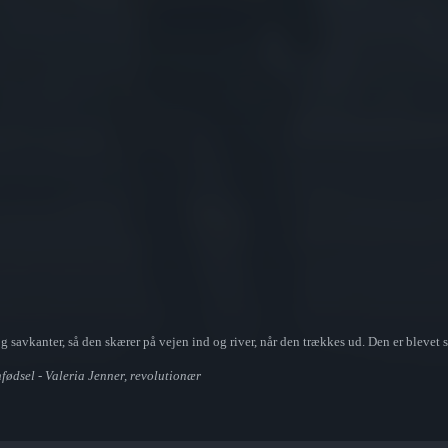
avkanter, så den skærer på vejen ind og river, når den trækkes ud. Den er blevet sp
nfødsel - Valeria Jenner, revolutionær