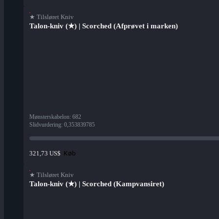
★ Tilsløret Kniv
Talon-kniv (★) | Scorched (Afprøvet i marken)
Mønsterskabelon
:
682
Slidvurdering
:
0,353839785
Køb
321,73 US$
★ Tilsløret Kniv
Talon-kniv (★) | Scorched (Kampvansiret)