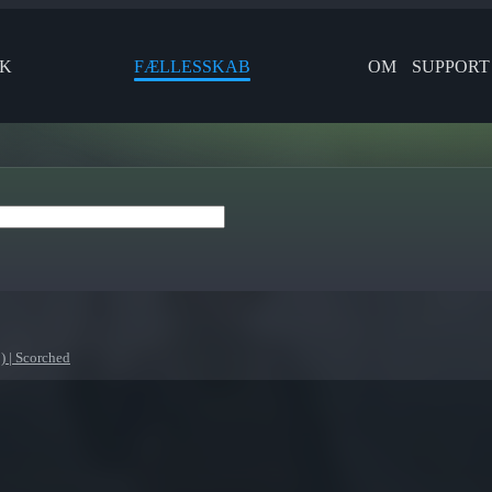
IK
FÆLLESSKAB
OM
SUPPORT
) | Scorched