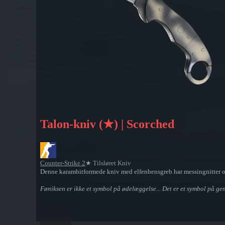
Talon-kniv (★) | Scorched
Counter-Strike 2
★ Tilsløret Kniv
Denne karambitformede kniv med elfenbensgreb har messingnitter og s
Føniksen er ikke et symbol på ødelæggelse... Det er et symbol på ge