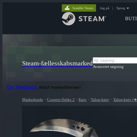
Installer Steam
log på
|
Sprog
BUT
Steam-fællesskabsmarked
Avanceret søgning
Giv feedback
Afslut markedsbetaen
Markedsside
>
Counter-Strike 2
>
Kniv
>
Talon-kniv
>
Talon-kniv (★