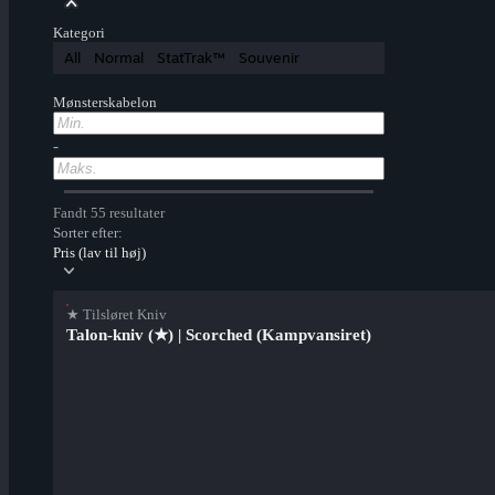
Kategori
All
Normal
StatTrak™
Souvenir
Mønsterskabelon
-
Fandt 55 resultater
Sorter efter:
Pris (lav til høj)
★ Tilsløret Kniv
Talon-kniv (★) | Scorched (Kampvansiret)