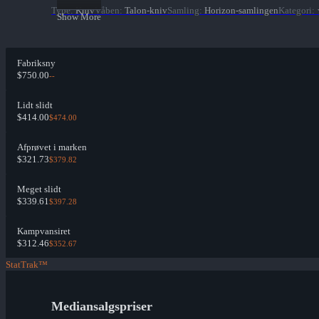
Type
:
Kniv
Våben
:
Talon-kniv
Samling
:
Horizon-samlingen
Kategori
:
Show More
Fabriksny
$750.00
--
Lidt slidt
$414.00
$474.00
Afprøvet i marken
$321.73
$379.82
Meget slidt
$339.61
$397.28
Kampvansiret
$312.46
$352.67
StatTrak™
Mediansalgspriser