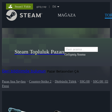
Steam'i Yükle
giriş yap
|
Dil
MAĞAZA
TO
Steam Topluluk Pazarı
Gelişmiş Arama
Geri bildirimde bulunun
Pazar Betasından Çık
Pazar Ana Sayfası
>
Counter-Strike 2
>
Dürbünlü Tüfek
>
SSG 08
>
SSG 08 | El
Freni