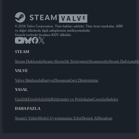
© 2026 Valve Corporation. Tüm hakları saklıdır. Tüm ticari markalar, ABD
ve diğer ülkelerde ilgili sahiplerinin mülkiyetindedir.
Geçerli yerlerde fiyatlara KDV dâhildir.
STEAM
Steam Hakkında
Steam Abonelik Sözleşmesi
Steamworks
Steam Dağıtımı
He
VALVE
Valve Hakkında
Kariyer
Donanım
Geri Dönüştürme
YASAL
Gizlilik
Erişilebilirlik
Bildirimler ve Politikalar
Çerezler
İadeler
DAHA FAZLA
Steam'i Yükle
Mobil Uygulamaları Edin
Destek Al
Hesabım