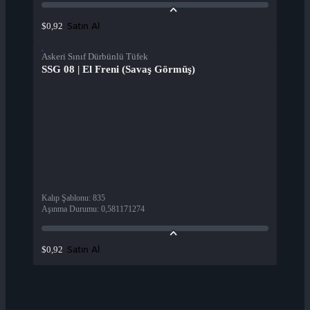
Satın Al
$0,92
Askeri Sınıf Dürbünlü Tüfek
SSG 08 | El Freni (Savaş Görmüş)
Kalıp Şablonu
:
835
Aşınma Durumu
:
0,581171274
Satın Al
$0,92