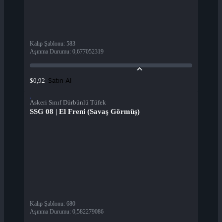
Kalıp Şablonu
:
583
Aşınma Durumu
:
0,677052319
Satın Al
$0,92
Askeri Sınıf Dürbünlü Tüfek
SSG 08 | El Freni (Savaş Görmüş)
Kalıp Şablonu
:
680
Aşınma Durumu
:
0,582279086