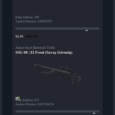
Kalıp Şablonu
:
346
Aşınma Durumu
:
0,84819591
Satın Al
$0,88
Askeri Sınıf Dürbünlü Tüfek
SSG 08 | El Freni (Savaş Görmüş)
Kalıp Şablonu
:
913
Aşınma Durumu
:
0,935764134