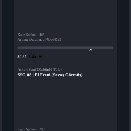
Kalıp Şablonu
:
468
Aşınma Durumu
:
0,765864193
Satın Al
$0,87
Askeri Sınıf Dürbünlü Tüfek
SSG 08 | El Freni (Savaş Görmüş)
Kalıp Şablonu
:
790