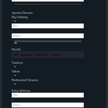
Aşınma Durumu
Dış Görünüş
-
Nitelik
All
Normal
StatTrak™
Hatıra
Turnuva
Takım
Profesyonel Oyuncu
Kalıp Şablonu
-