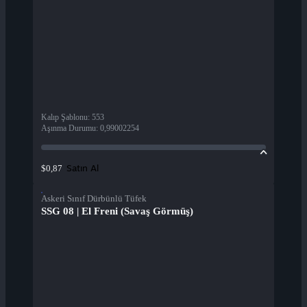
Kalıp Şablonu
:
553
Aşınma Durumu
:
0,99002254
Satın Al
$0,87
Askeri Sınıf Dürbünlü Tüfek
SSG 08 | El Freni (Savaş Görmüş)