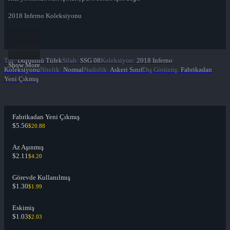
2018 Inferno Koleksiyonu
Tür
:
Dürbünlü Tüfek
Silah
:
SSG 08
Koleksiyon
:
2018 Inferno
Show More
Koleksiyonu
Nitelik
:
Normal
Nadirlik
:
Askeri Sınıf
Dış Görünüş
:
Fabrikadan
Yeni Çıkmış
Fabrikadan Yeni Çıkmış
$5.56
$20.88
Az Aşınmış
$2.11
$4.20
Görevde Kullanılmış
$1.30
$1.99
Eskimiş
$1.03
$2.03