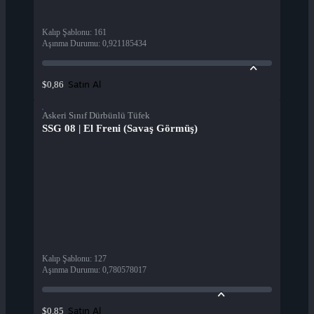
Kalıp Şablonu
:
161
Aşınma Durumu
:
0,921185434
Satın Al
$0,86
Askeri Sınıf Dürbünlü Tüfek
SSG 08 | El Freni (Savaş Görmüş)
Kalıp Şablonu
:
127
Aşınma Durumu
:
0,780578017
Satın Al
$0,85